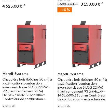
extracteur de fumée et
3 150,00 €
raccordement Ø150mm
3 500,00 €
HT
HT
4 625,00 €
HT
-
10
%
Mareli-Systems
Mareli-Systems
Chaudière bois (bûches 50 cm) à
Chaudière bois (bûches 50 cm) à
gazéification (combustion
gazéification (combustion
inversée) classe 5 LCG 22 kW -
inversée) classe 5 LCG 22 kW,
V2 (haut rendement 93 %)
(haut rendement 93 %) HxLxP=
HxLxP= 1468x590x1138mm
1468x590x1138mm Contrôleur
Contrôleur de combustion +
de combustion + extracteur de
extracteur de fumée et
fumée et raccordement
à partir de
à partir de
raccordement Ø150mm
Ø150mm