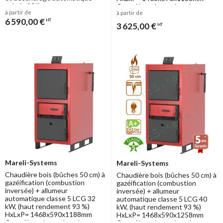
trémie 90 litres
Contrôleur de combustion +
à partir de
à partir de
extracteur de fumée et
6 590,00 €
HT
raccordement Ø150mm
3 625,00 €
HT
Mareli-Systems
Mareli-Systems
Chaudière bois (bûches 50 cm) à
Chaudière bois (bûches 50 cm) à
gazéification (combustion
gazéification (combustion
inversée) + allumeur
inversée) + allumeur
automatique classe 5 LCG 32
automatique classe 5 LCG 40
kW, (haut rendement 93 %)
kW, (haut rendement 93 %)
HxLxP= 1468x590x1188mm
HxLxP= 1468x590x1258mm
Contrôleur de combustion +
Contrôleur de combustion +