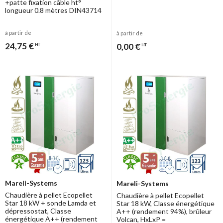
+patte fixation câble ht°
longueur 0.8 mètres DIN43714
à partir de
à partir de
24,75 €
0,00 €
HT
HT
Mareli-Systems
Mareli-Systems
Chaudière à pellet Ecopellet
Chaudière à pellet Ecopellet
Star 18 kW + sonde Lamda et
Star 18 kW, Classe énergétique
dépressostat, Classe
A++ (rendement 94%), brûleur
énergétique A++ (rendement
Volcan, HxLxP =