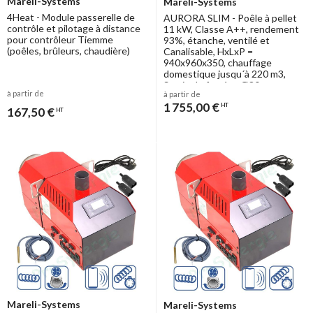
Mareli-Systems
Mareli-Systems
4Heat - Module passerelle de
AURORA SLIM - Poêle à pellet
contrôle et pilotage à distance
11 kW, Classe A++, rendement
pour contrôleur Tiemme
93%, étanche, ventilé et
(poêles, brûleurs, chaudière)
Canalisable, HxLxP =
940x960x350, chauffage
domestique jusqu´à 220 m3,
Sortie de fumées Ø80
à partir de
à partir de
1 755,00 €
HT
167,50 €
HT
Mareli-Systems
Mareli-Systems