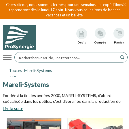
Chers clients, nous sommes fermés pour une semaine. Les expéditions
reprendront dès le lundi 17 août. Nous vous souhaitons de bonnes
vacances et un bel été.
Devis
Compte
Panier
Navigation
Toutes
Mareli-Systems
nos
marques
Mareli-Systems
Fondée à la fin des années 2000, MARELI-SYSTEMS, d'abord
spécialisée dans les poêles, s'est diversifiée dans la production de
préparateurs ECS, de ventilo-convecteurs, des pompes à chaleur et
Lire la suite
de chaudières Biomasse. Dans ce dernier domaine, la jeune
entreprise, héritière de la riche tradition industrielle bulgare, s'est
imposée comme un des meilleurs fabricants européens. Sous-