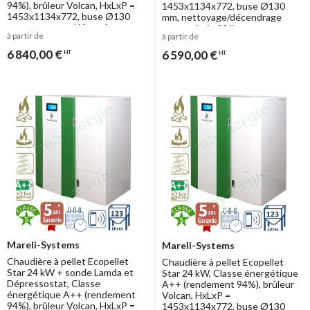
94%), brûleur Volcan, HxLxP =
1453x1134x772, buse Ø130
1453x1134x772, buse Ø130
mm, nettoyage/décendrage
mm, nettoyage/décendrage
auto, trémie 90 litres
à partir de
à partir de
auto, trémie 90 litres
6 840,00 €
6 590,00 €
HT
HT
Mareli-Systems
Mareli-Systems
Chaudière à pellet Ecopellet
Chaudière à pellet Ecopellet
Star 24 kW + sonde Lamda et
Star 24 kW, Classe énergétique
Dépressostat, Classe
A++ (rendement 94%), brûleur
énergétique A++ (rendement
Volcan, HxLxP =
94%), brûleur Volcan, HxLxP =
1453x1134x772, buse Ø130