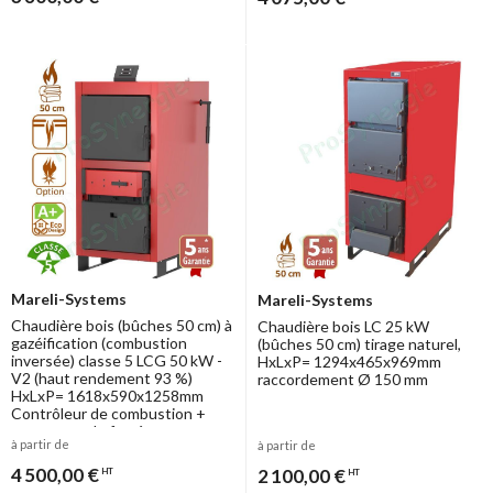
Mareli-Systems
Mareli-Systems
Chaudière bois (bûches 50 cm) à
Chaudière bois LC 25 kW
gazéification (combustion
(bûches 50 cm) tirage naturel,
inversée) classe 5 LCG 50 kW -
HxLxP= 1294x465x969mm
V2 (haut rendement 93 %)
raccordement Ø 150 mm
HxLxP= 1618x590x1258mm
Contrôleur de combustion +
extracteur de fumée et
à partir de
à partir de
raccordement Ø150mm
4 500,00 €
2 100,00 €
HT
HT