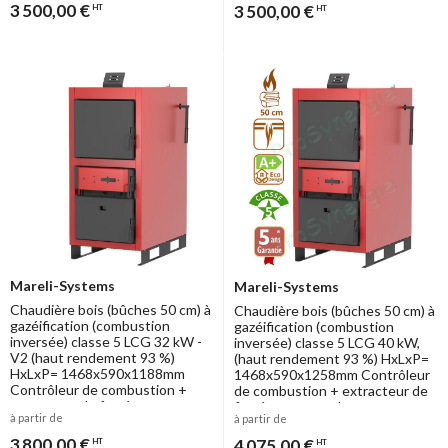
3 500,00 €
3 500,00 €
HT
HT
Mareli-Systems
Mareli-Systems
Chaudière bois (bûches 50 cm) à
Chaudière bois (bûches 50 cm) à
gazéification (combustion
gazéification (combustion
inversée) classe 5 LCG 32 kW -
inversée) classe 5 LCG 40 kW,
V2 (haut rendement 93 %)
(haut rendement 93 %) HxLxP=
HxLxP= 1468x590x1188mm
1468x590x1258mm Contrôleur
Contrôleur de combustion +
de combustion + extracteur de
extracteur de fumée et
fumée et raccordement
à partir de
à partir de
raccordement Ø150mm
Ø150mm
3 800,00 €
4 075,00 €
HT
HT