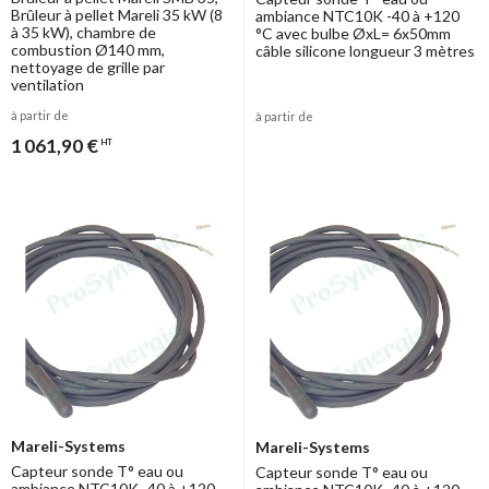
Brûleur à pellet Mareli 35 kW (8
ambiance NTC10K -40 à +120
à 35 kW), chambre de
°C avec bulbe ØxL= 6x50mm
combustion Ø140 mm,
câble silicone longueur 3 mètres
nettoyage de grille par
ventilation
à partir de
à partir de
1 061,90 €
HT
Mareli-Systems
Mareli-Systems
Capteur sonde T° eau ou
Capteur sonde T° eau ou
ambiance NTC10K -40 à +120