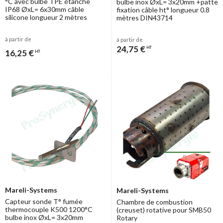
°C avec bulbe TPE étanche
bulbe inox ØxL= 3x20mm +patte
IP68 ØxL= 6x30mm câble
fixation câble ht° longueur 0.8
silicone longueur 2 mètres
mètres DIN43714
à partir de
à partir de
24,75 €
HT
16,25 €
HT
Mareli-Systems
Mareli-Systems
Capteur sonde T° fumée
Chambre de combustion
thermocouple K500 1200°C
(creuset) rotative pour SMB50
bulbe inox ØxL= 3x20mm
Rotary