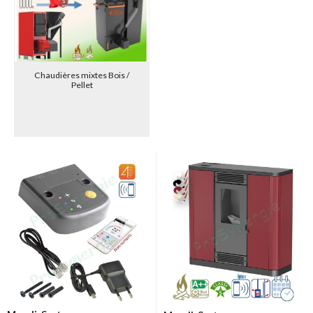
Parmi cette gamme large et attrayante, PROSYNERGIE
commercialise les chaudières à bois à combustion inversée, ainsi que
les chaudières mixtes, les brûleurs à pellet de la gamme domestique
et les poêles à pellet MARELI-SYSTEMS. Nous gérons en
stock l'ensemble des pièces détachées des systèmes que nous
Chaudières mixtes Bois /
Pellet
commercialisons.
Nous avons développé sur ces produits une expertise et une
connaissance uniques en Europe de l'Ouest.