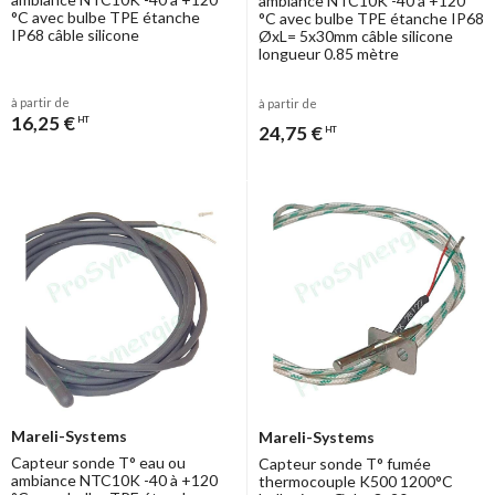
ambiance NTC10K -40 à +120
°C avec bulbe TPE étanche
°C avec bulbe TPE étanche IP68
IP68 câble silicone
ØxL= 5x30mm câble silicone
longueur 0.85 mètre
à partir de
à partir de
16,25 €
HT
24,75 €
HT
Mareli-Systems
Mareli-Systems
Capteur sonde T° eau ou
Capteur sonde T° fumée
ambiance NTC10K -40 à +120
thermocouple K500 1200°C