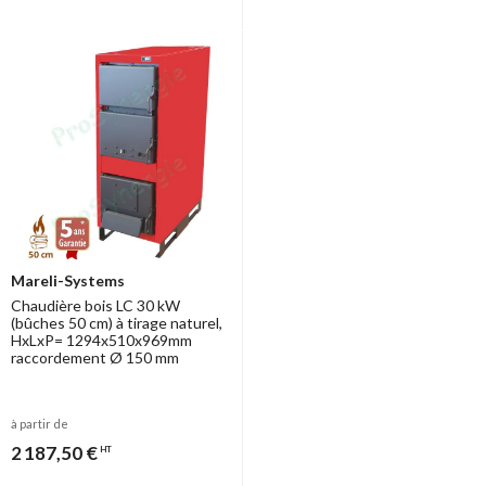
Mareli-Systems
Chaudière bois LC 30 kW
(bûches 50 cm) à tirage naturel,
HxLxP= 1294x510x969mm
raccordement Ø 150 mm
à partir de
2 187,50 €
HT