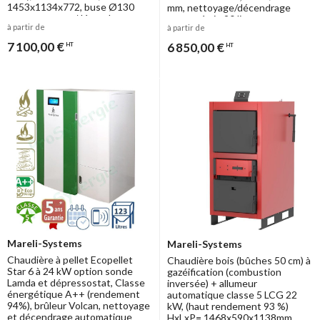
1453x1134x772, buse Ø130
mm, nettoyage/décendrage
mm, nettoyage/décendrage
auto, trémie 90 litres
à partir de
à partir de
auto, trémie 90 litres
7 100,00 €
6 850,00 €
HT
HT
Mareli-Systems
Mareli-Systems
Chaudière à pellet Ecopellet
Chaudière bois (bûches 50 cm) à
Star 6 à 24 kW option sonde
gazéification (combustion
Lamda et dépressostat, Classe
inversée) + allumeur
énergétique A++ (rendement
automatique classe 5 LCG 22
94%), brûleur Volcan, nettoyage
kW, (haut rendement 93 %)
et décendrage automatique
HxLxP= 1468x590x1138mm