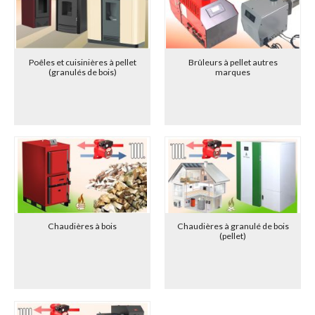
traitant de marques prestigieuses, Mareli-Systems commercialise
également sous son label des produits particulièrement performants
et compétitifs dans une vingtaine de pays.
Les axes de développement privilégiés par MARELI-SYSTEMS sont
Poêles et cuisinières à pellet
Brûleurs à pellet autres
la performance écologique (produits de classe 5 à 7, classement
(granulés de bois)
marques
énergétiques A+ à A+++),
la conjugaison de la performance et de la simplicité de
fonctionnement
l'accessibilité des produits.
Depuis sa création, la société n'a pas cessé d'investir dans
les machines industrielles les plus modernes, ce qui fait de ses
unités de production des références européennes. Les ateliers sont
dotés de plieuses de denières génération, de machines de
découpe et de soudage laser, de machines de fraisage, poinçonnage,
émaillage, peinture, ainsi que de machines à redresser les tôles pour
Chaudières à bois
Chaudières à granulé de bois
garantir une fabrication parfaite.
(pellet)
L'ensemble de la gamme MARELI-SYSTEMS est fabriquée en
Bulgarie, avec des produits bulgares de la meilleure facture.
Les produits MARELI-SYSTEMS sont conçus par une équipe
d'ingénieurs internationale jeune, passionnée, innovante et
dynamique.