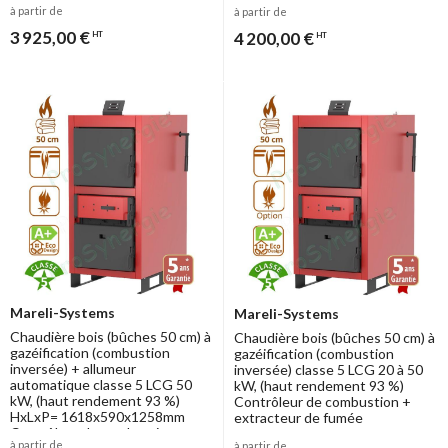
à partir de
à partir de
extracteur de fumée et
extracteur de fumée et
raccordement Ø150mm
raccordement Ø150mm
3 925,00 €
4 200,00 €
HT
HT
Mareli-Systems
Mareli-Systems
Chaudière bois (bûches 50 cm) à
Chaudière bois (bûches 50 cm) à
gazéification (combustion
gazéification (combustion
inversée) + allumeur
inversée) classe 5 LCG 20 à 50
automatique classe 5 LCG 50
kW, (haut rendement 93 %)
kW, (haut rendement 93 %)
Contrôleur de combustion +
HxLxP= 1618x590x1258mm
extracteur de fumée
Contrôleur de combustion +
à partir de
à partir de