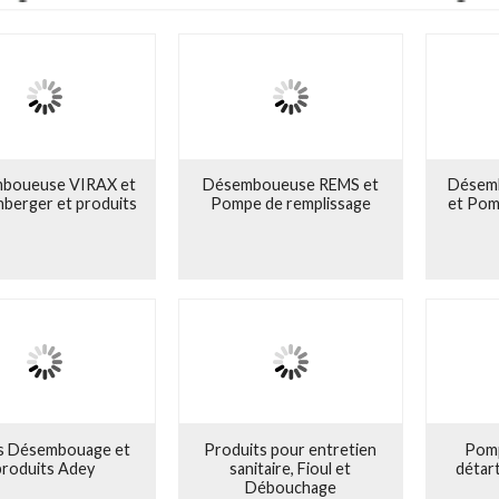
its de désembouage et protecteurs
: produits de désembouage, prote
 et produits à détartrer
: une gamme pour l'entretien de chaudières mur
l et Produits
- Energies renouvelables : des produits pour nettoyer, p
s.
ts pour entretien sanitaire, Fioul et Débouchage
: une gamme de pro
ires, des fosses septiques, le débouchage chimique, le traitement du fiou
lage Maintenance Fioul
: pompes d'amorçage pour le soutirage du fioul afi
boueuse VIRAX et
Désemboueuse REMS et
Désemb
berger et produits
Pompe de remplissage
et Pom
es Désembouage et
Produits pour entretien
Pomp
produits Adey
sanitaire, Fioul et
détar
Débouchage