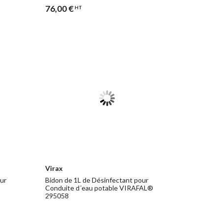
76,00 €
HT
Virax
ur
Bidon de 1L de Désinfectant pour
Conduite d´eau potable VIRAFAL®
295058