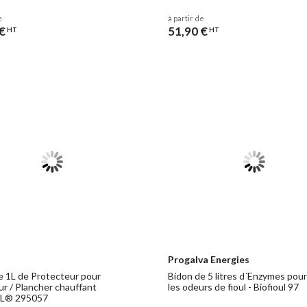
e
à partir de
€
51,90 €
HT
HT
Progalva Energies
e 1L de Protecteur pour
Bidon de 5 litres d´Enzymes pour 
ur / Plancher chauffant
les odeurs de fioul - Biofioul 97
L® 295057