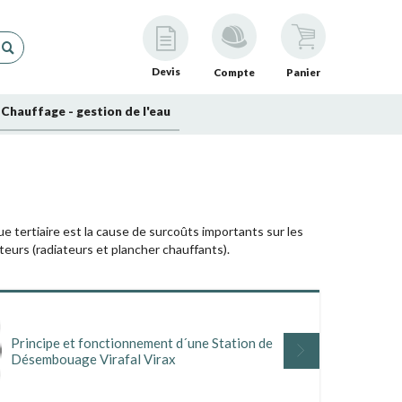
Devis
Compte
Panier
Chauffage - gestion de l'eau
 tertiaire est la cause de surcoûts importants sur les
eurs (radiateurs et plancher chauffants).
ur production d'eau chaude sanitaire fait baisser le
istances, disfonctionnement des sondes).
t de produits, Vous pouvez découvrir ci-dessous notre
ionnels :
Principe et fonctionnement d´une Station de
Répara
Désembouage Virafal Virax
et air
mprimé et de produits
/ ou désinfection de circuits d'eau sanitaire, mais aussi