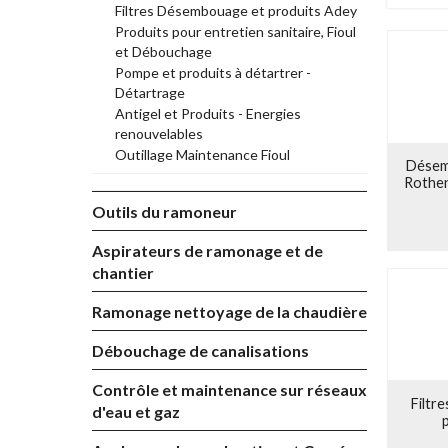
Filtres Désembouage et produits Adey
Produ
Produits pour entretien sanitaire, Fioul
Pompe
et Débouchage
Antige
Pompe et produits à détartrer -
circuit
Détartrage
Produi
Antigel et Produits - Energies
sanita
renouvelables
Outil
Outillage Maintenance Fioul
Désem
Rothen
Outils du ramoneur
Aspirateurs de ramonage et de
chantier
Ramonage nettoyage de la chaudière
Débouchage de canalisations
Contrôle et maintenance sur réseaux
Filtr
d'eau et gaz