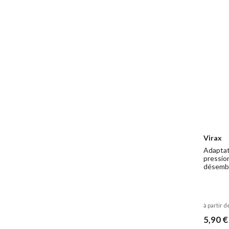
Virax
Adaptat
pression
désembo
à partir d
5,90 €