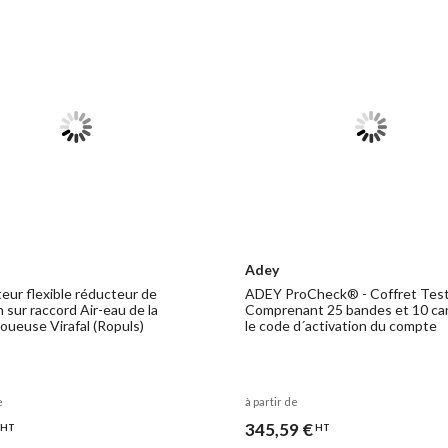
Adey
eur flexible réducteur de
ADEY ProCheck® - Coffret Test 
 sur raccord Air-eau de la
Comprenant 25 bandes et 10 car
ueuse Virafal (Ropuls)
le code d´activation du compte
e
à partir de
345,59 €
HT
HT