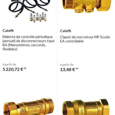
Caleffi
Caleffi
Malette de contrôle périodique
Clapet de non retour MF Scudo
(annuel) de disconnecteurs type
EA contrôlable
BA (Manomètres, raccords,
flexibles)
à partir de
à partir de
5 220,72 €
13,48 €
HT
HT