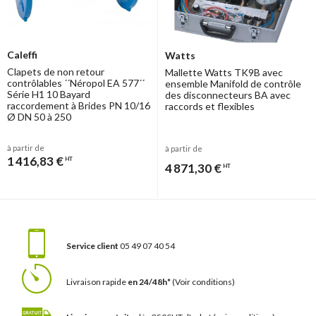
Caleffi
Watts
Clapets de non retour
Mallette Watts TK9B avec
contrôlables ´´Néropol EA 577´´
ensemble Manifold de contrôle
Série H1 10 Bayard
des disconnecteurs BA avec
raccordement à Brides PN 10/16
raccords et flexibles
Ø DN 50 à 250
à partir de
à partir de
1 416,83 €
HT
4 871,30 €
HT
Service client
05 49 07 40 54
Livraison rapide
en 24/48h*
(Voir conditions)