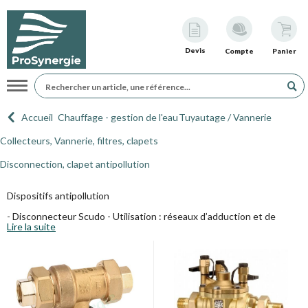
Devis
Compte
Panier
Navigation
Accueil
Chauffage - gestion de l'eau
Tuyautage / Vannerie
Collecteurs, Vannerie, filtres, clapets
Disconnection, clapet antipollution
Dispositifs antipollution
- Disconnecteur Scudo - Utilisation : réseaux d’adduction et de
Lire la suite
distribution d’eau. Produits exclus de la directive 97/23/CE (article 1,
§ 3.2) :PN : 10 bars - TS : 0 °C à 65 °C.
Type CA (pression réduite, non contrôlable) - ACS N° 09 ACC LY
123
Type BA (pression réduite, contrôlable) - ACS N° 09 ACC LY 090
(pour 574) - ACS N° 08 ACC LY 323 (pou 575)