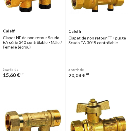
Caleffi
Caleffi
Clapet NF de non retour Scudo
Clapet de non retour FF +purge
EA série 340 contrôlable - Mâle /
Scudo EA 3045 contrôlable
Femelle (écrou)
à partir de
à partir de
15,60 €
20,08 €
HT
HT