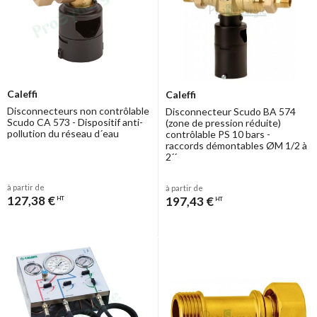
- Clapets antipolution - Utilisation : réseaux d’adduction et de
distribution d’eau. Produits exclus de la directive 97/23/CE (article 1,
§ 3.2).PN : 10 bars - TS : 0 °C à + 60 °C.
Caleffi
Caleffi
Disconnecteurs non contrôlable
Disconnecteur Scudo BA 574
Scudo CA 573 - Dispositif anti-
(zone de pression réduite)
pollution du réseau d´eau
contrôlable PS 10 bars -
raccords démontables ØM 1/2 à
2´´
à partir de
à partir de
127,38 €
197,43 €
HT
HT