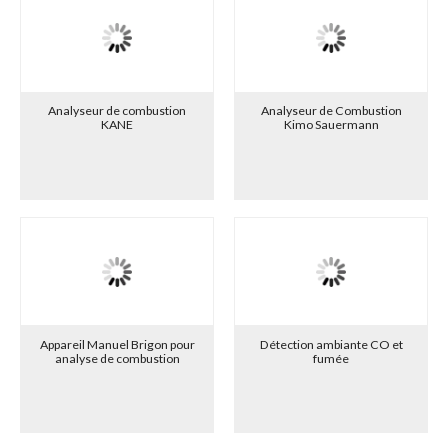
qualité de la combustion et effectuer si nécessaire les réglages
nécessaires : Carburant, Comburant (apport d'air), tirage,
principalement.
Ils peuvent analyser la concentration de NO et d'autres substances
sur demande.
Analyseur de combustion
Analyseur de Combustion
Dans un certain nombre de cas, il y a possibilité d'analyser le tirage et
KANE
Kimo Sauermann
les différentes pressions et températures.
Nous restons à votre disposition pour le choix du matériel approprié
à votre activité.
Appareil Manuel Brigon pour
Détection ambiante CO et
analyse de combustion
fumée