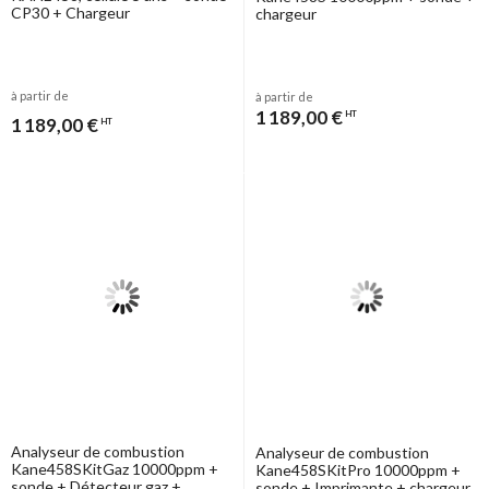
CP30 + Chargeur
chargeur
à partir de
à partir de
1 189,00 €
HT
1 189,00 €
HT
Analyseur de combustion
Analyseur de combustion
Kane458SKitGaz 10000ppm +
Kane458SKitPro 10000ppm +
sonde + Détecteur gaz +
sonde + Imprimante + chargeur