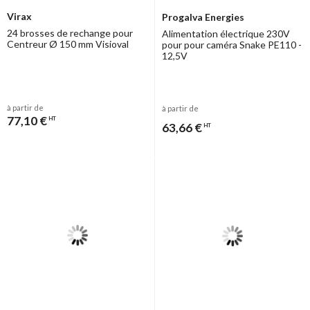
Virax
Progalva Energies
24 brosses de rechange pour
Alimentation électrique 230V
Centreur Ø 150 mm Visioval
pour pour caméra Snake PE110 -
12,5V
à partir de
à partir de
77,10 €
HT
63,66 €
HT