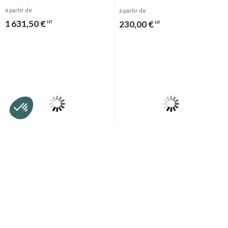
etc
à partir de
à partir de
1 631,50 €
230,00 €
HT
HT
Virax
Progalva Energies
Anneau de guidage avec
Batterie avec fusible pour
protection pour tête de caméra
Caméra Snake PE110 NM
Visioval