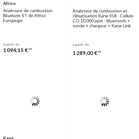
Afriso
Analyseur de combustion
Analyseur de combustion et
Bluelyzer ST de Afriso
climatisation Kane 958 - Cellule
Eurojauge
CO 10.000 ppm - Bluetooth +
sonde + chargeur + Kane-Link
à partir de
à partir de
1 094,15 €
HT
1 289,00 €
HT
Kane