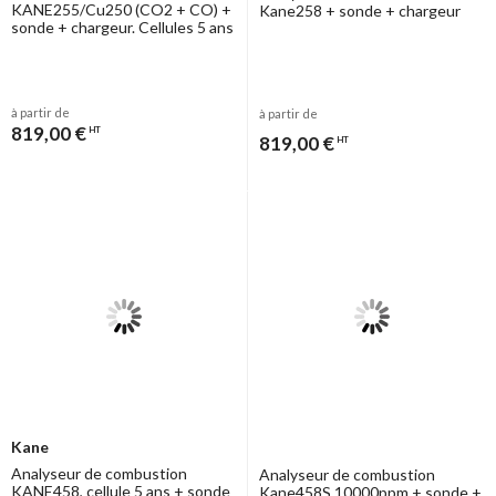
KANE255/Cu250 (CO2 + CO) +
Kane258 + sonde + chargeur
sonde + chargeur. Cellules 5 ans
à partir de
à partir de
819,00 €
HT
819,00 €
HT
Kane
Analyseur de combustion
Analyseur de combustion
KANE458, cellule 5 ans + sonde
Kane458S 10000ppm + sonde +