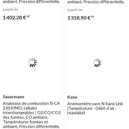
ambiant, Pression différentielle,
ambiant, Pression différentielle,
etc
etc
à partir de
à partir de
1 402,28 €
1 318,90 €
HT
HT
Sauermann
Kane
Analyseur de combustion Si-CA
Anémomètre sans fil Kane Link
230 KIMO, cellules
(Température - Débit d´air -
interchangeables : O2/CO/CO2
Humidité)
des fumées, CO ambiant,
Températures fumées et
ambiant, Pression différentielle,