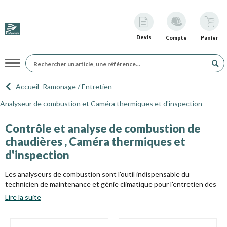
Devis
Compte
Panier
Navigation
Accueil
Ramonage / Entretien
Analyseur de combustion et Caméra thermiques et d'inspection
Contrôle et analyse de combustion de
chaudières , Caméra thermiques et
d'inspection
Les analyseurs de combustion sont l'outil indispensable du
technicien de maintenance et génie climatique pour l'entretien des
chaudières de tous types (fioul, gaz, bois, pellets, copeaux, etc...).
Lire la suite
Ils analysent les concentrations de CO2 (gaz carbonique ou dioxyde
de carbone), et de CO (monoxyde de carbone) afin de déterminer la