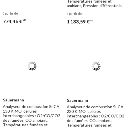
Températures fumées et
ambiant, Pression différentielle,
etc
à partir de
à partir de
774,46 €
1 133,59 €
HT
HT
Sauermann
Sauermann
Analyseur de combustion Si-CA
Analyseur de combustion Si-CA
130 KIMO, cellules
220 KIMO, cellules
interchangeables : O2/CO/CO2
interchangeables : O2/CO/CO2
des fumées, CO ambiant,
des fumées, CO ambiant,
Températures fumées et
Températures fumées et