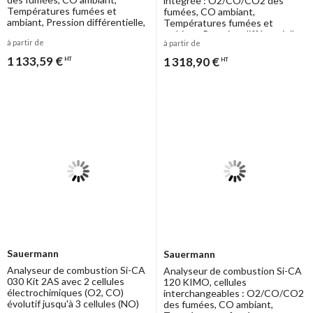
intégrée : O2/CO/CO2 des
Températures fumées et
fumées, CO ambiant,
ambiant, Pression différentielle,
Températures fumées et
etc
ambiant, Pression différentielle,
à partir de
à partir de
etc
1 133,59 €
1 318,90 €
HT
HT
Sauermann
Sauermann
Analyseur de combustion Si-CA
Analyseur de combustion Si-CA
030 Kit 2AS avec 2 cellules
120 KIMO, cellules
électrochimiques (O2, CO)
interchangeables : O2/CO/CO2
évolutif jusqu'à 3 cellules (NO)
des fumées, CO ambiant,