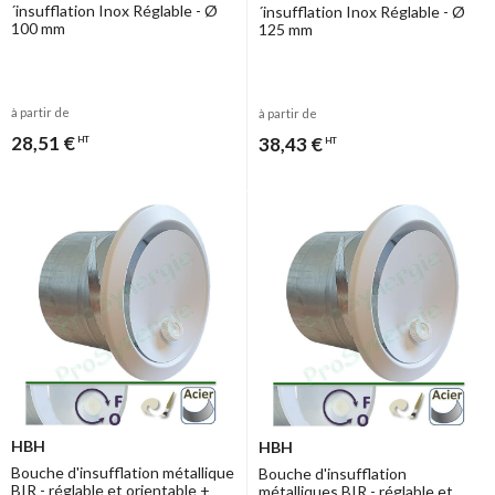
´insufflation Inox Réglable - Ø
´insufflation Inox Réglable - Ø
100 mm
125 mm
à partir de
à partir de
28,51 €
38,43 €
HT
HT
HBH
HBH
Bouche d'insufflation métallique
Bouche d'insufflation
BIR - réglable et orientable +
métalliques BIR - réglable et