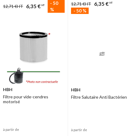
-
50
6,35 €
12,71 €
HT
HT
6,35 €
12,71 €
HT
HT
%
-
50
%
HBH
HBH
Filtre pour vide-cendres
Filtre Salutaire Anti Bactérien
motorisé
à partir de
à partir de