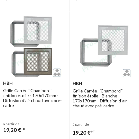
HBH
HBH
Grille Carrée ''Chambord''
Grille Carrée ´´Chambord´´
finition étoile - 170x170mm -
finition étoile - Blanche -
Diffusion d´air chaud avec pré-
170x170mm - Diffusion d´air
cadre
chaud avec pré-cadre
à partir de
à partir de
19,20 €
HT
19,20 €
HT