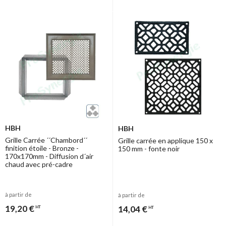
HBH
HBH
Grille Carrée ´´Chambord´´
Grille carrée en applique 150 x
finition étoile - Bronze -
150 mm - fonte noir
170x170mm - Diffusion d´air
chaud avec pré-cadre
à partir de
à partir de
19,20 €
14,04 €
HT
HT