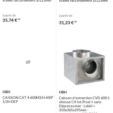
sceller raccordement Ø125mm
sceller raccordement Ø125mm
à partir de
à partir de
35,74 €
HT
31,23 €
HT
HBH
HBH
CAISSON CAT 4 600M3/H 400°
Caisson d´extraction CVD 600 1
1/2H DEP
vitesse C4 Int.Proxi + sans
Dépressostat - LxlxH =
350x365x295mm -