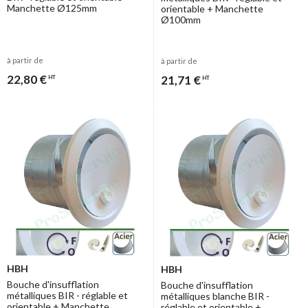
Manchette Ø125mm
orientable + Manchette
Ø100mm
à partir de
à partir de
22,80 €
21,71 €
HT
HT
HBH
HBH
Bouche d'insufflation
Bouche d'insufflation
métalliques BIR - réglable et
métalliques blanche BIR -
orientable + Manchette
réglable et orientable +