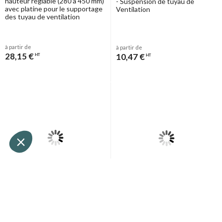
hauteur réglable (280 à 450 mm)
- Suspension de tuyau de
avec platine pour le supportage
Ventilation
des tuyau de ventilation
à partir de
à partir de
28,15 €
10,47 €
HT
HT
Aldes
Aldes
Equerres de connexion pour
Plaque taraudée Ø M8 LxPxEp =
rails - Suspension de tuyau de
34x19x6 mm pour rail et console