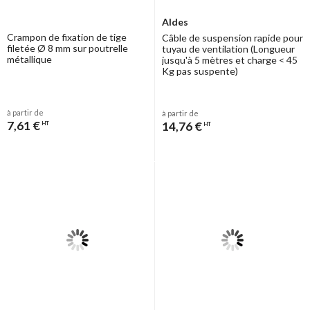
Aldes
Crampon de fixation de tige
Câble de suspension rapide pour
filetée Ø 8 mm sur poutrelle
tuyau de ventilation (Longueur
métallique
jusqu'à 5 mètres et charge < 45
Kg pas suspente)
à partir de
à partir de
7,61 €
14,76 €
HT
HT