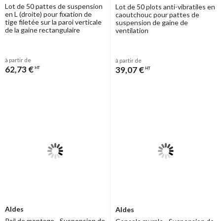
Lot de 50 pattes de suspension
Lot de 50 plots anti-vibratiles en
en L (droite) pour fixation de
caoutchouc pour pattes de
tige filetée sur la paroi verticale
suspension de gaine de
de la gaine rectangulaire
ventilation
à partir de
à partir de
62,73 €
39,07 €
HT
HT
Aldes
Aldes
Rail de montage - Suspension de