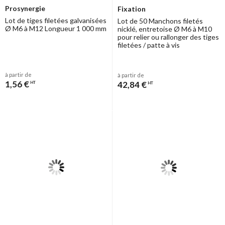
Prosynergie
Fixation
Lot de tiges filetées galvanisées
Lot de 50 Manchons filetés
Ø M6 à M12 Longueur 1 000 mm
nicklé, entretoise Ø M6 à M10
pour relier ou rallonger des tiges
filetées / patte à vis
à partir de
à partir de
1,56 €
42,84 €
HT
HT