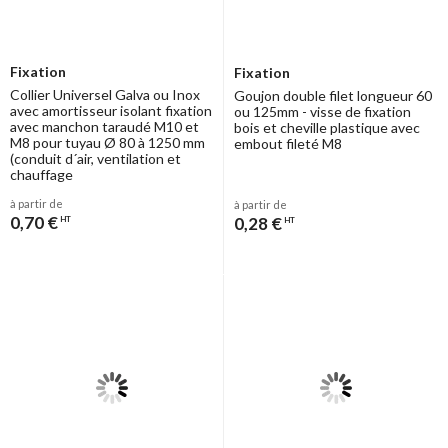
Fixation
Fixation
Collier Universel Galva ou Inox
Goujon double filet longueur 60
avec amortisseur isolant fixation
ou 125mm - visse de fixation
avec manchon taraudé M10 et
bois et cheville plastique avec
M8 pour tuyau Ø 80 à 1250 mm
embout fileté M8
(conduit d´air, ventilation et
chauffage
à partir de
à partir de
0,70 €
0,28 €
HT
HT