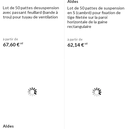
Aldes
Lot de 50 pattes desuspension
Lot de 50 pattes de suspension
avec passant feuillard (bande à
en S (cambré) pour fixation de
trou) pour tuyau de ventilation
tige filetée sur la paroi
horizontale de la gaine
rectangulaire
à partir de
à partir de
67,60 €
62,14 €
HT
HT
Aldes