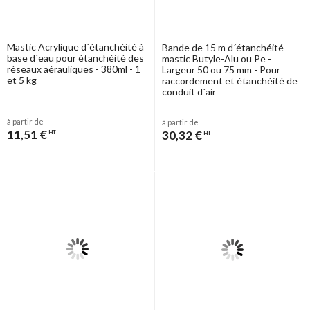
Mastic Acrylique d´étanchéité à
Bande de 15 m d´étanchéité
base d´eau pour étanchéité des
mastic Butyle-Alu ou Pe -
réseaux aérauliques - 380ml - 1
Largeur 50 ou 75 mm - Pour
et 5 kg
raccordement et étanchéité de
conduit d´air
à partir de
à partir de
11,51 €
30,32 €
HT
HT