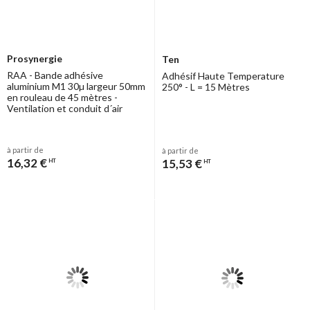
Prosynergie
Ten
RAA - Bande adhésive
Adhésif Haute Temperature
aluminium M1 30µ largeur 50mm
250° - L = 15 Mètres
en rouleau de 45 mètres -
Ventilation et conduit d´air
à partir de
à partir de
16,32 €
15,53 €
HT
HT