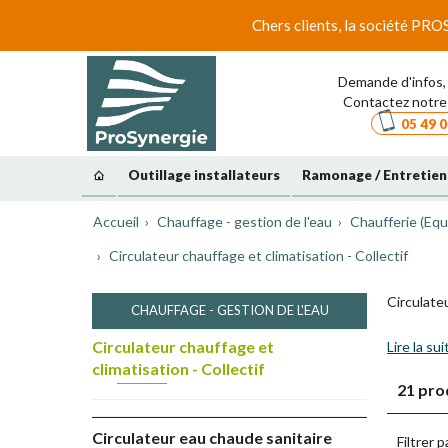
Chers clients, la société PRO
Demande d'infos, 
Contactez notre 
05 49 0
Outillage installateurs
Ramonage / Entretien
Accueil
Chauffage - gestion de l'eau
Chaufferie (Equ
Circulateur chauffage et climatisation - Collectif
Circulateu
CHAUFFAGE - GESTION DE L'EAU
Circulateur chauffage et
Lire la sui
climatisation - Collectif
21 pro
Circulateur eau chaude sanitaire
Filtrer p