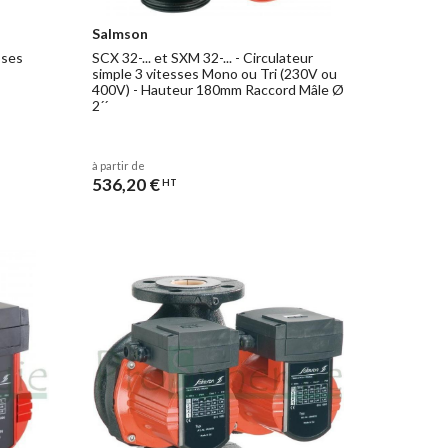
Salmson
sses
SCX 32-... et SXM 32-... - Circulateur
simple 3 vitesses Mono ou Tri (230V ou
400V) - Hauteur 180mm Raccord Mâle Ø
2´´
à partir de
536,20 €
HT