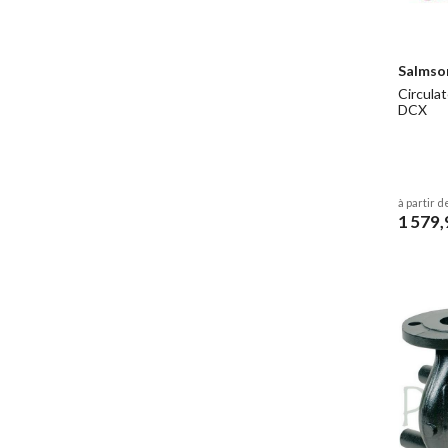
Salmso
Circulat
DCX
à partir d
1 579,