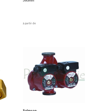
360mm
à partir de
Salmson