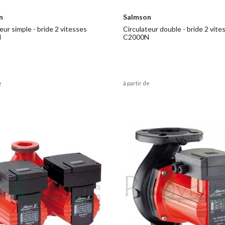
n
Salmson
eur simple - bride 2 vitesses
Circulateur double - bride 2 vite
N
C2000N
e
à partir de