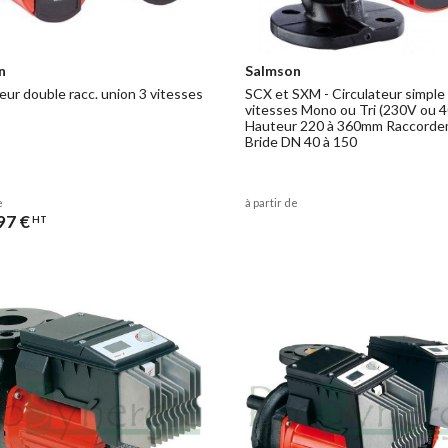
n
Salmson
eur double racc. union 3 vitesses
SCX et SXM - Circulateur simple
vitesses Mono ou Tri (230V ou 4
Hauteur 220 à 360mm Raccorde
Bride DN 40 à 150
e
à partir de
97 €
HT