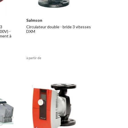
Salmson
 3
Circulateur double - bride 3 vitesses
00V) -
DXM
ment à
à partir de