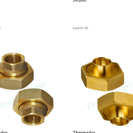
340mm
e
à partir de
ador
Thermador