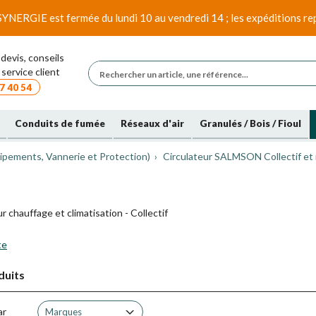
SYNERGIE est fermée du lundi 10 au vendredi 14 ; les expéditions rep
devis, conseils
service client
7 40 54
Conduits de fumée
Réseaux d'air
Granulés / Bois / Fioul
ipements, Vannerie et Protection)
Circulateur SALMSON Collectif et 
r chauffage et climatisation - Collectif
te
duits
ar
Marques