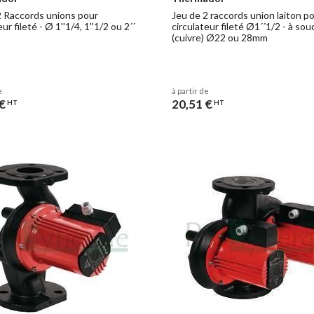
2 Raccords unions pour
Jeu de 2 raccords union laiton p
ur fileté - Ø 1''1/4, 1''1/2 ou 2´´
circulateur fileté Ø1´´1/2 - à sou
(cuivre) Ø22 ou 28mm
e
à partir de
€
20,51 €
HT
HT