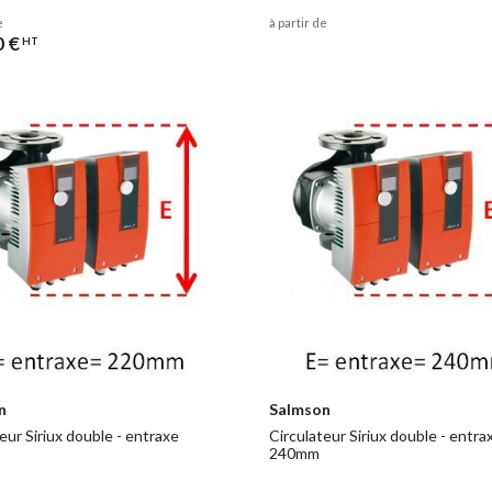
e
à partir de
0 €
HT
n
Salmson
eur Siriux double - entraxe
Circulateur Siriux double - entra
240mm