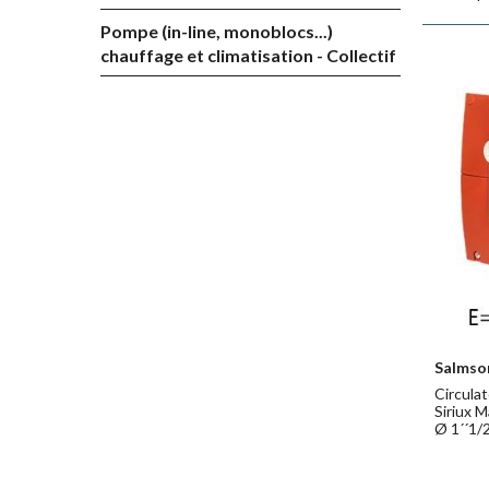
Pompe (in-line, monoblocs...)
chauffage et climatisation - Collectif
Salmso
Circulat
Siriux 
Ø 1´´1/2