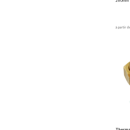
280mm
à partir d
Therm