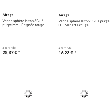
Airaga
Airaga
Vanne sphère laiton SB+ à
Vanne sphère laiton SB+ à purge
purge MM - Poignée rouge
FF - Manette rouge
à partir de
à partir de
28,87 €
16,23 €
HT
HT