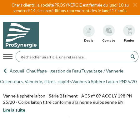
Chers clients, la société PROSYNERGIE est fermée du lundi 10 au
vendredi 14 ; les expéditions reprendront dès le lundi 17 août.
Devis
Compte
Panier
Navigation
Accueil
Chauffage - gestion de l'eau
Tuyautage / Vannerie
Collecteurs, Vannerie, filtres, clapets
Vannes à Sphère Laiton PN25/20
Vanne à sphère laiton - Série Bâtiment - ACS n° 09 ACC LY 198 PN
25/20 - Corps laiton titré conforme à la norme européenne EN
12165, interne brossé et externe nickelé. Presse-étoupe PTFE -
Lire la suite
Passage intégral - Axe inéjectable - Marquage corps "80S" - TS :
-10°C à + 120°C
Modèle avec prolongateur fixe pour le montage sur des canalisations
calorifugées.