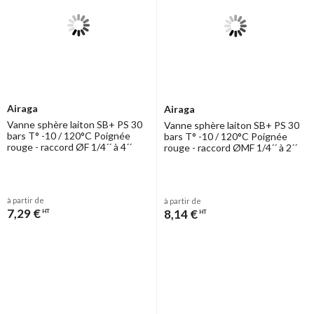
Airaga
Airaga
Vanne sphère laiton SB+ PS 30
Vanne sphère laiton SB+ PS 30
bars T° -10 / 120°C Poignée
bars T° -10 / 120°C Poignée
rouge - raccord ØF 1/4´´ à 4´´
rouge - raccord ØMF 1/4´´ à 2´´
à partir de
à partir de
7,29 €
8,14 €
HT
HT