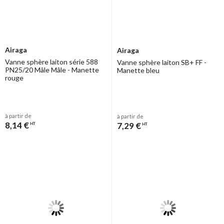
Airaga
Airaga
Vanne sphère laiton série 588
Vanne sphère laiton SB+ FF -
PN25/20 Mâle Mâle - Manette
Manette bleu
rouge
à partir de
à partir de
8,14 €
7,29 €
HT
HT