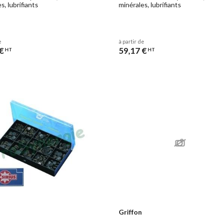
s, lubrifiants
minérales, lubrifiants
e
à partir de
€
59,17 €
HT
HT
Griffon