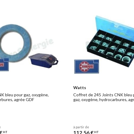
Watts
NK bleu pour gaz, oxygène,
Coffret de 245 Joints CNK bleu 
rbures, agrée GDF
gaz, oxygène, hydrocarbures, a
e
à partir de
€
112,56 €
HT
HT