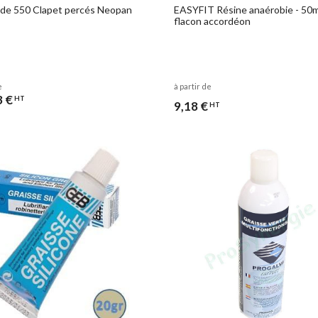
 de 550 Clapet percés Neopan
EASYFIT Résine anaérobie - 50m
flacon accordéon
e
à partir de
3 €
HT
9,18 €
HT