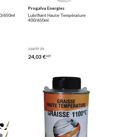
Progalva Energies
00/650ml
Lubrifiant Haute Température
400/650ml
à partir de
24,03 €
HT