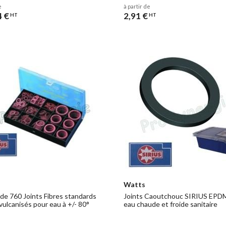
e
à partir de
4 €
2,91 €
HT
HT
Watts
 de 760 Joints Fibres standards
Joints Caoutchouc SIRIUS EPD
vulcanisés pour eau à +/- 80°
eau chaude et froide sanitaire