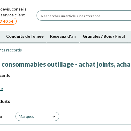
devis, conseils
service client
7 40 54
Conduits de fumée
Réseaux d'air
Granulés / Bois / Fioul
nts raccords
 consommables outillage - achat joints, acha
ccords
te
duits
ar
Marques