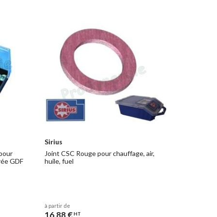
Sirius
pour
Joint CSC Rouge pour chauffage, air,
grée GDF
huile, fuel
à partir de
16,88 €
HT