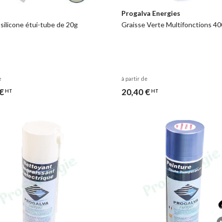
Progalva Energies
 silicone étui-tube de 20g
Graisse Verte Multifonctions 4
e
à partir de
€
20,40 €
HT
HT