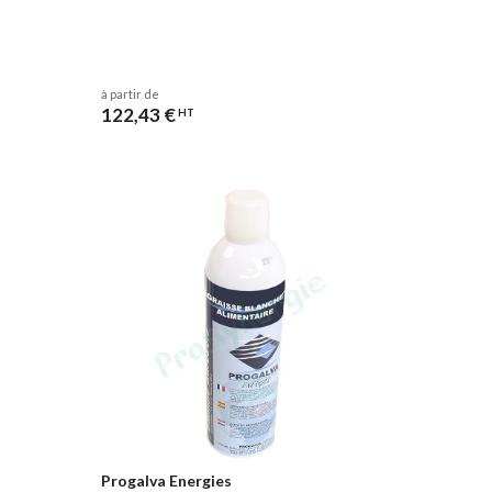
à partir de
122,43 €
HT
Progalva Energies