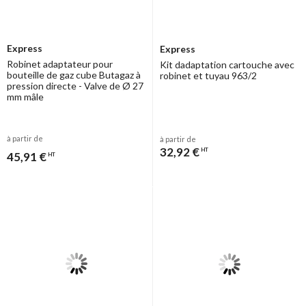
Express
Express
Robinet adaptateur pour
Kit dadaptation cartouche avec
bouteille de gaz cube Butagaz à
robinet et tuyau 963/2
pression directe - Valve de Ø 27
mm mâle
à partir de
à partir de
32,92 €
HT
45,91 €
HT