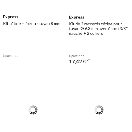
Express
Express
Kit tétine + écrou - tuyau 8 mm
Kit de 2 raccords tétine pour
tuyau Ø 6.3 mm avec écrou 3/8´´
gauche + 2 colliers
à partir de
à partir de
17,42 €
HT