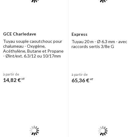
GCE Charledave
Express
Tuyau souple caoutchouc pour
Tuyau 20 m - Ø 6.3 mm - avec
chalumeau - Oxygène,
raccords sertis 3/8e G
Acéthylène, Butane et Propane
- Øint/ext. 6.3/12 ou 10/17mm
à partir de
à partir de
14,82 €
65,36 €
HT
HT