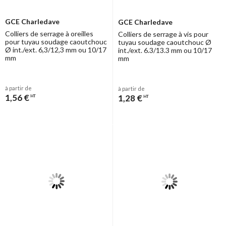
GCE Charledave
GCE Charledave
Colliers de serrage à oreilles
Colliers de serrage à vis pour
pour tuyau soudage caoutchouc
tuyau soudage caoutchouc Ø
Ø int./ext. 6,3/12,3 mm ou 10/17
int./ext. 6.3/13.3 mm ou 10/17
mm
mm
à partir de
à partir de
1,56 €
1,28 €
HT
HT