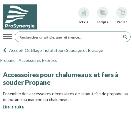
Devis
Compte
Panier
Navigation
Accueil
Outillage installateurs
Soudage et Brasage
Propane : Accessoires Express
Accessoires pour chalumeaux et fers à
souder Propane
Ensemble des accessoires nécessaires de la bouteille de propane ou
de butane au manche du chalumeau :
Lire la suite
- raccords bouteille (Standard,
cube butagaz,
Twiny, Malice, Elfi...),
- détendeurs gaz,
- tuyaux, colliers, raccords rapides...