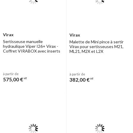
Virax
Virax
Sertisseuse manuelle
Malette de Mini pince à sertir
hydraulique Viper I26+ Virax -
Virax pour sertisseuses M21,
Coffret VIRABOX avec inserts
ML21, M2X et L2X
à partir de
à partir de
575,00 €
382,00 €
HT
HT