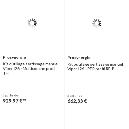
Liste des marques compatibles avec les
pinces et inserts à sertir Virax :
Vous trouverez cette liste sur le site de Virax ou en pièce-jointe de
nos inserts à sertir ou pinces à sertir. N’hésitez pas à nous appeler
pour plus de renseignements
Prosynergie
Prosynergie
Kit outillage sertissage manuel
Kit outillage sertissage manuel
Viper I26 - Multicouche profil
Viper I26 - PER profil RF-P
TH
à partir de
à partir de
929,97 €
662,33 €
HT
HT