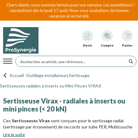
Chers clients, nous sommes fermés pour une semaine. Les expéditions
reprendront dès le lundi 17 août. Nous vous souhaitons de bonnes
vacances et un bel été.
Devis
Compte
Panier
Navigation
Accueil
Outillage installateurs
Sertissage
Sertisseuses radiales à inserts ou Mini Pinces VIRAX
Sertisseuse Virax - radiales à inserts ou
mini pinces (< 20 kN)
Ces
Sertisseuses Virax
sont conçues pour le sertissage radial
(sertissage par écrasement) de raccords sur tube PER, Multicouche
(multiSkin), Cuivre, Inox, mais aussi acier électrozingué (ou acier
Lire la suite