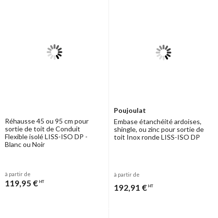
Poujoulat
Réhausse 45 ou 95 cm pour
Embase étanchéité ardoises,
sortie de toit de Conduit
shingle, ou zinc pour sortie de
Flexible isolé LISS-ISO DP -
toit Inox ronde LISS-ISO DP
Blanc ou Noir
à partir de
à partir de
119,95 €
HT
192,91 €
HT