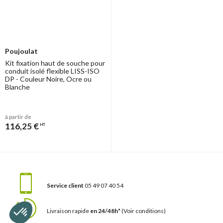
Poujoulat
Kit fixation haut de souche pour
conduit isolé flexible LISS-ISO
DP - Couleur Noire, Ocre ou
Blanche
à partir de
116,25 €
HT
Service client
05 49 07 40 54
Livraison rapide
en 24/48h*
(Voir conditions)