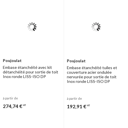
Poujoulat
Poujoulat
Embase étanchéité avec kit
Embase étanchéité tuiles et
détanchéité pour sortie de toit
couverture acier ondulée
Inox ronde LISS-ISO DP
nervurée pour sortie de toit
Inox ronde LISS-ISO DP
à partir de
à partir de
274,74 €
192,91 €
HT
HT