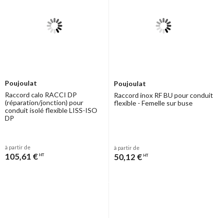
Poujoulat
Poujoulat
Raccord calo RACCI DP
Raccord inox RF BU pour conduit
(réparation/jonction) pour
flexible - Femelle sur buse
conduit isolé flexible LISS-ISO
DP
à partir de
à partir de
105,61 €
50,12 €
HT
HT