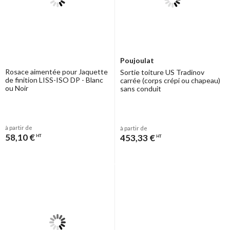
Poujoulat
Rosace aimentée pour Jaquette
Sortie toiture US Tradinov
de finition LISS-ISO DP - Blanc
carrée (corps crépi ou chapeau)
ou Noir
sans conduit
à partir de
à partir de
58,10 €
453,33 €
HT
HT