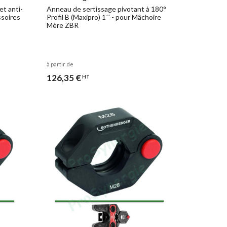
et anti-
Anneau de sertissage pivotant à 180°
ssoires
Profil B (Maxipro) 1´´ - pour Mâchoire
Mère ZBR
à partir de
126,35 €
HT