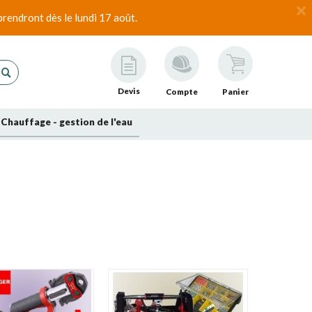
rendront dès le lundi 17 août.
Devis
Compte
Panier
Chauffage - gestion de l'eau
RGER compte parmi les principaux fabricants d'outils
ternational par des succursales dans 32 pays et un réseau
à Kelkheim. Elles font partie de
ROTHENBERGER
AG qui
machines pour les installateurs, les chauffagistes, les