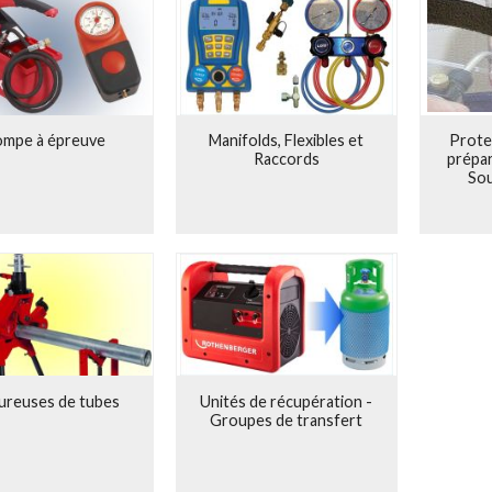
 complète de 6000 produits
e 60% de production interne
té dans plus de 120 pays
ues fortes
mpe à épreuve
Manifolds, Flexibles et
Prote
Raccords
prépar
So
ureuses de tubes
Unités de récupération -
Groupes de transfert