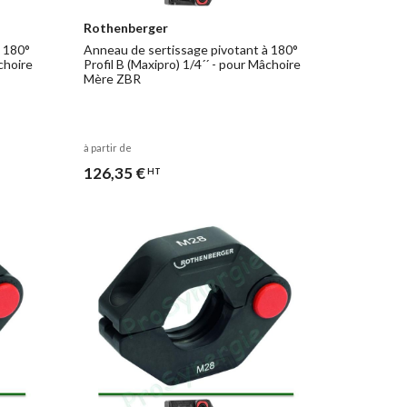
Rothenberger
à 180°
Anneau de sertissage pivotant à 180°
âchoire
Profil B (Maxipro) 1/4´´ - pour Mâchoire
Mère ZBR
à partir de
126,35 €
HT