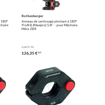
Rothenberger
à 180°
Anneau de sertissage pivotant à 180°
âchoire
Profil B (Maxipro) 5/8´´ - pour Mâchoire
Mère ZBR
à partir de
126,35 €
HT