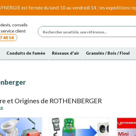
SYNERGIE est fermée du lundi 10 au vendredi 14 ; les expéditions rep
devis, conseils
service client
7 40 54
Conduits de fumée
Réseaux d'air
Granulés / Bois / Fioul
nberger
ire et Origines de ROTHENBERGER
te
BERGER
-
Fondée en 1949 en tant que maison de commerce, ROTHENBE
s dans le monde. Aujourd'hui, l'entreprise est représentée au niveau in
aires commerciaux. Les sociétés allemandes de l'entreprise sont basées 
, produit & commercialise des outils pour le travail du tube et des 
s du froid et de la climatisation et les monteurs de service.