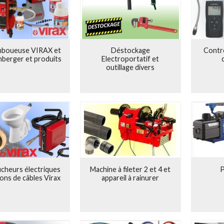
es machines et des techniques de soudage - l'assemblage de tubes était a
i bien que l'entreprise ne cesse de croître et s'agrandit à plusieurs repri
'exposition internationale des techniques sanitaires et de chauffage (IS
tribué de manière décisive au succès de l'entreprise. Le système R se com
permettait aux installateurs de raccorder des tuyaux entre eux sans rac
boueuse VIRAX et
Déstockage
Contrô
berger et produits
Electroportatif et
 L superflus, ce qui permettait d'économiser du temps et du matériel.
outillage divers
ise familiale a conquis le marché des outils pour tubes dans d'autres pa
gne et en investissant dans des marques internationales comme VI
t en Amérique latine. De plus, la famille Rothenberger a apporté un savoi
prises spécialisées dans les outils tubulaires et les machines. C'est a
 et les technologies connexes, en gardant toujours à l'esprit les utilisate
 et Chiffres Clés de ROTHENBERGER
Création par l’ingénieur Edwin Rothenberger
Présentation du système dit R qui a contribué de manière décisive au su
cheurs électriques
Machine à fileter 2 et 4 et
P
Développement & création des filiales internationales
ions de câbles Virax
appareil à rainurer
Positionnement familial & identification des 7 valeurs fondamentales : co
e, esprit d’entreprise
e 320 Brevets déposés
Employés
es de production