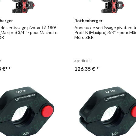
berger
Rothenberger
de sertissage pivotant à 180°
Anneau de sertissage pivotant 
 (Maxipro) 3/4´´ - pour Mâchoire
Profil B (Maxipro) 3/8´´ - pour M
BR
Mère ZBR
e
à partir de
5 €
126,35 €
HT
HT