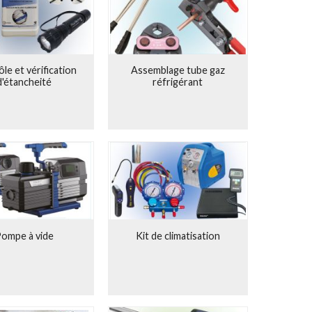
u centre de l'activité commerciale. Les clients apprécient
ses en peu de temps à Francfort.
H) de 1967,
ROTHENBERGER
a présenté le système dit R,
posait d'outils pour l'évasement, le col et le cintrage de
cords : Il rendait les manchons à souder, les tés et les
le et vérification
Assemblage tube gaz
d'étancheité
réfrigérant
ys en créant ses propres filiales dans des pays autres que
RAX en France et en Afrique du Nord et SUPER-EGO en
r-faire particulier à son activité principale en rachetant
insi que l'entreprise n'a cessé de développer les outils
urs de ces outils.
ccès de l’entreprise
ompe à vide
Kit de climatisation
hésion, confiance, responsabilité, efficacité, qualité,