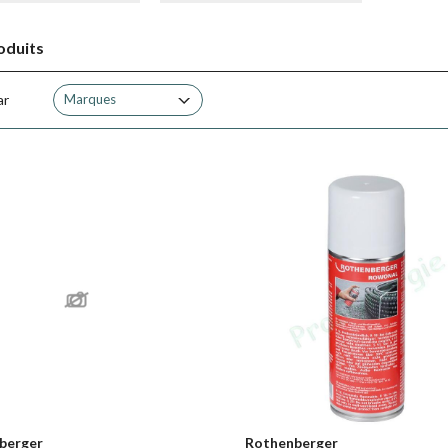
oduits
ar
Marques
berger
Rothenberger