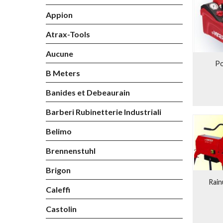
Gamme
Appion
Plus d
Implan
Atrax-Tools
8 Marq
Aucune
Po
B Meters
Banides et Debeaurain
Barberi Rubinetterie Industriali
Belimo
Brennenstuhl
Brigon
Rain
Caleffi
Castolin