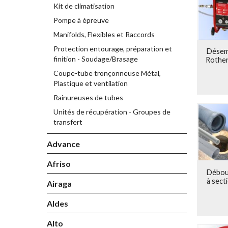
outils, d
Kit de climatisation
l'offre, s
Pompe à épreuve
Lors de l
Manifolds, Flexibles et Raccords
qui a con
Protection entourage, préparation et
tubes et 
Désem
finition - Soudage/Brasage
Rothen
coudes en
Coupe-tube tronçonneuse Métal,
L'entrepr
Plastique et ventilation
l'Allema
Espagne e
Rainureuses de tubes
des entre
Unités de récupération - Groupes de
tubulaires
transfert
Dates
Advance
1949: 
Afriso
1967: 
Débou
2000: 
à sect
Airaga
2010: 
courag
Aldes
Plus d
1600 
Alto
14 Sit