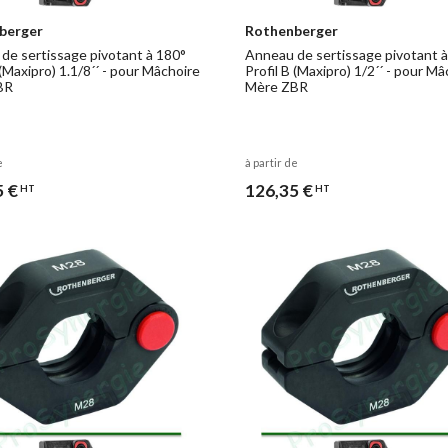
berger
Rothenberger
de sertissage pivotant à 180°
Anneau de sertissage pivotant 
 (Maxipro) 1.1/8´´ - pour Mâchoire
Profil B (Maxipro) 1/2´´ - pour M
BR
Mère ZBR
e
à partir de
5 €
126,35 €
HT
HT