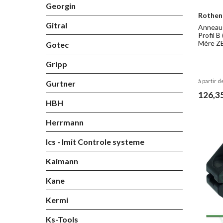
Georgin
Rothen
Gitral
Anneau 
Profil B
Mère Z
Gotec
Gripp
à partir d
Gurtner
126,3
HBH
Herrmann
Ics - Imit Controle systeme
Kaimann
Kane
Kermi
Ks-Tools