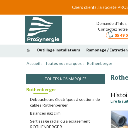
Chers clients, la société PRO
Demande d'infos, 
Contactez notre 
05 49 0
Outillage installateurs
Ramonage / Entretien
Accueil
Toutes nos marques
Rothenberger
Rothe
TOUTES NOS MARQUES
Rothenberger
Histo
Déboucheurs électriques à sections de
Lire la sui
ROTHEN
câbles Rothenberger
tubulaire
Balances gaz clim
de parten
Sertissage radial ou à écrasement
développe
ROTHENBERGER
technicien