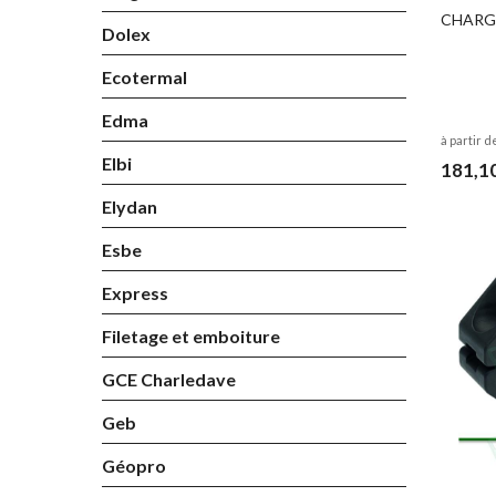
CHARGE
Dolex
Ecotermal
Edma
à partir d
Elbi
181,1
Elydan
Esbe
Express
Filetage et emboiture
GCE Charledave
Geb
Géopro