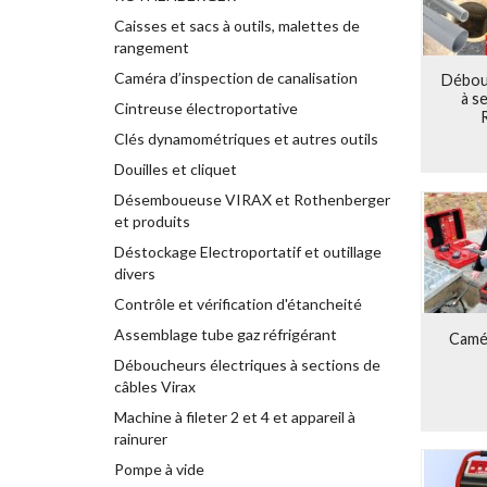
Caisses et sacs à outils, malettes de
Les appare
rangement
maintenan
technolog
Caméra d’inspection de canalisation
Débou
à s
Ainsi, d
Cintreuse électroportative
innovants
Clés dynamométriques et autres outils
l’environ
Douilles et cliquet
Les M
Désemboueuse VIRAX et Rothenberger
et produits
ROTHEN
Déstockage Electroportatif et outillage
pour tub
divers
RUKO pour
pression 
Contrôle et vérification d'étancheité
Assemblage tube gaz réfrigérant
Produ
Camér
Déboucheurs électriques à sections de
Les produ
câbles Virax
fondation 
Machine à fileter 2 et 4 et appareil à
personne
rainurer
fondation 
Pompe à vide
Entrepris