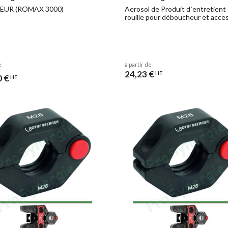
UR (ROMAX 3000)
Aerosol de Produit d´entretient 
rouille pour déboucheur et acce
e
à partir de
24,23 €
HT
0 €
HT