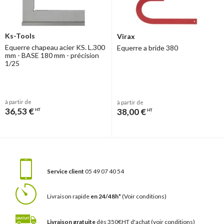
Ks-Tools
Virax
Equerre chapeau acier KS. L.300
Equerre a bride 380
mm - BASE 180 mm - précision
1/25
à partir de
à partir de
36,53 €
38,00 €
HT
HT
Service client
05 49 07 40 54
Livraison rapide
en 24/48h*
(Voir conditions)
Livraison gratuite
dès 350€HT d'achat
(voir conditions)