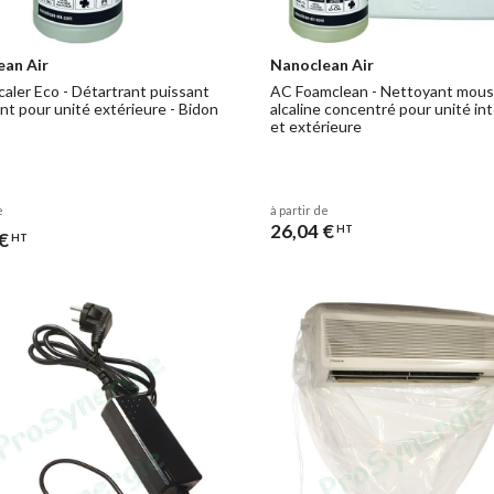
ean Air
Nanoclean Air
aler Eco - Détartrant puissant
AC Foamclean - Nettoyant mou
nt pour unité extérieure - Bidon
alcaline concentré pour unité in
et extérieure
e
à partir de
26,04 €
HT
€
HT