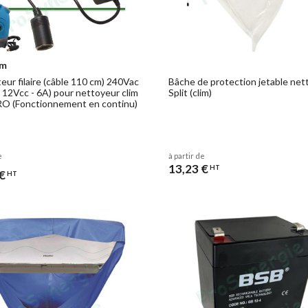
im
eur filaire (câble 110 cm) 240Vac
Bâche de protection jetable ne
o 12Vcc - 6A) pour nettoyeur clim
Split (clim)
 (Fonctionnement en continu)
e
à partir de
13,23 €
HT
€
HT