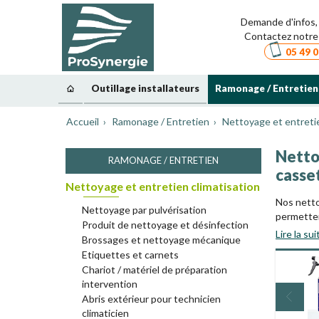
Demande d'infos, 
Contactez notre 
05 49 0
Outillage installateurs
Ramonage / Entretien
Accueil
Ramonage / Entretien
Nettoyage et entretie
Nettoy
RAMONAGE / ENTRETIEN
casse
Nettoyage et entretien climatisation
Nos netto
Nettoyage par pulvérisation
permette
Produit de nettoyage et désinfection
qualité de 
Lire la sui
Brossages et nettoyage mécanique
Etiquettes et carnets
Access
Chariot / matériel de préparation
intervention
Pour facil
Abris extérieur pour technicien
équipemen
climaticien
plus rapid