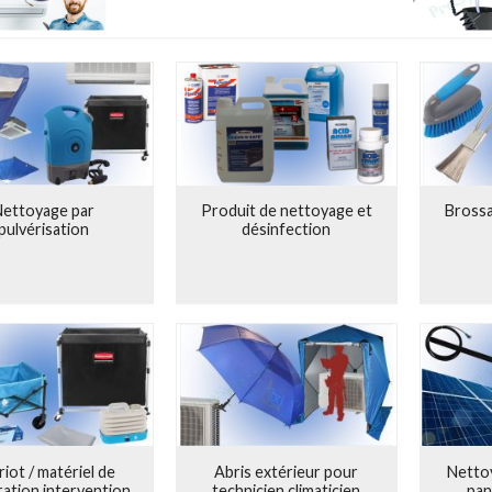
de Nettoyage pour Climatiseurs Muraux
de nettoyage pour climatiseurs muraux, disponibles sur batterie ou secteur
difficiles d'accès, permettant un
nettoyage efficace des cassettes de 
Nettoyage par
Produit de nettoyage et
Brossa
pulvérisation
désinfection
iot / matériel de
Abris extérieur pour
Netto
ation intervention
technicien climaticien
pan