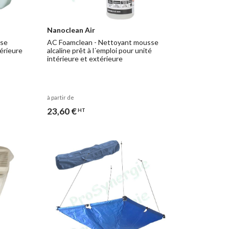
Nanoclean Air
sse
AC Foamclean - Nettoyant mousse
térieure
alcaline prêt à l´emploi pour unité
intérieure et extérieure
à partir de
23,60 €
HT