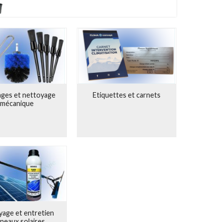
, offrent une grande mobilité. Ils sont parfaits pour les
climatisation
sans les contraintes des câbles.
ges et nettoyage
Etiquettes et carnets
mécanique
yage et entretien
neaux solaires