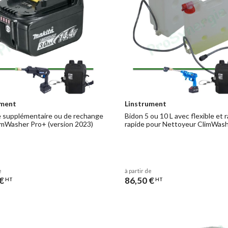
ument
Linstrument
e supplémentaire ou de rechange
Bidon 5 ou 10 L avec flexible et 
imWasher Pro+ (version 2023)
rapide pour Nettoyeur ClimWas
e
à partir de
€
86,50 €
HT
HT