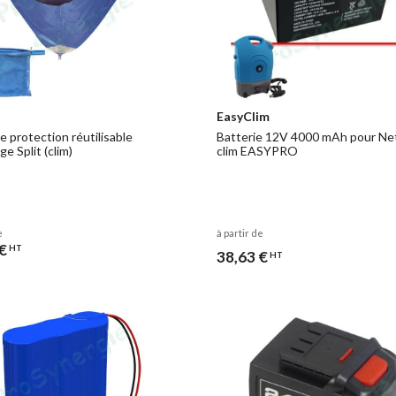
EasyClim
 protection réutilisable
Batterie 12V 4000 mAh pour Ne
e Split (clim)
clim EASYPRO
e
à partir de
€
HT
38,63 €
HT