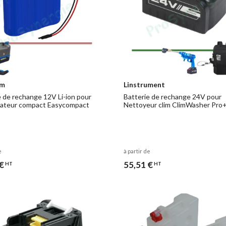
im
Linstrument
e de rechange 12V Li-ion pour
Batterie de rechange 24V pour
sateur compact Easycompact
Nettoyeur clim ClimWasher Pro
e
à partir de
€
55,51 €
HT
HT