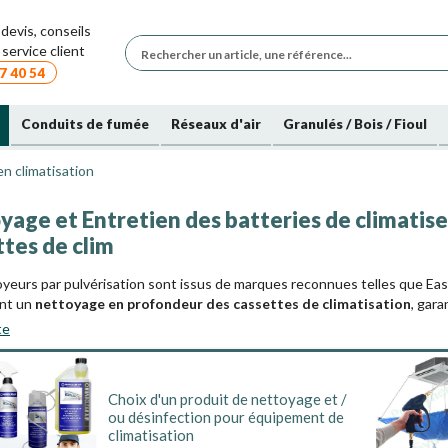
devis, conseils
service client
7 40 54
Conduits de fumée
Réseaux d'air
Granulés / Bois / Fioul
n climatisation
age et Entretien des batteries de climatiseu
ttes de clim
yeurs par pulvérisation sont issus de marques reconnues telles que Eas
nt un
nettoyage en profondeur des cassettes de climatisation
, gar
l'air.
te
oires de Protection
Choix d'un produit de nettoyage et /
iter le
nettoyage des cassettes de climatisation
, nous proposons éga
ou désinfection pour équipement de
ts permettent de collecter les écoulements et de protéger les surface
climatisation
e.