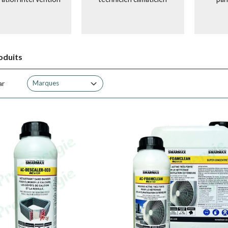
oduits
ar
Marques