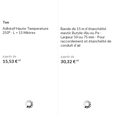
Ten
Adhésif Haute Temperature
Bande de 15 m d´étanchéité
250° - L = 15 Mètres
mastic Butyle-Alu ou Pe -
Largeur 50 ou 75 mm - Pour
raccordement et étanchéité de
conduit d´air
à partir de
à partir de
15,53 €
30,32 €
HT
HT