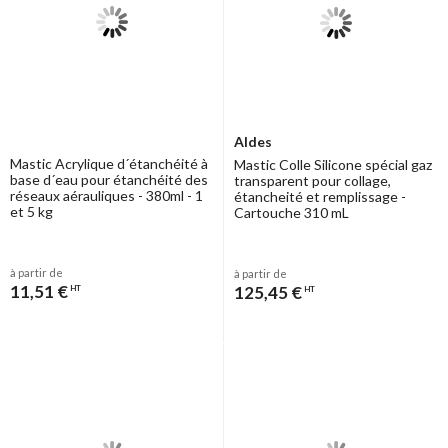
Aldes
Mastic Acrylique d´étanchéité à
Mastic Colle Silicone spécial gaz
base d´eau pour étanchéité des
transparent pour collage,
réseaux aérauliques - 380ml - 1
étancheité et remplissage -
et 5 kg
Cartouche 310 mL
à partir de
à partir de
11,51 €
125,45 €
HT
HT