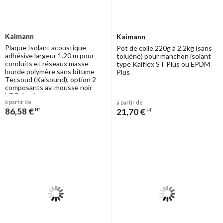
Kaimann
Kaimann
Plaque Isolant acoustique
Pot de colle 220g à 2.2kg (sans
adhésive largeur 1.20 m pour
toluène) pour manchon isolant
conduits et réseaux masse
type Kaiflex ST Plus ou EPDM
lourde polymère sans bitume
Plus
Tecsoud (Kaisound), option 2
composants av. mousse noir
NBR ép. 6mm
à partir de
à partir de
86,58 €
21,70 €
HT
HT