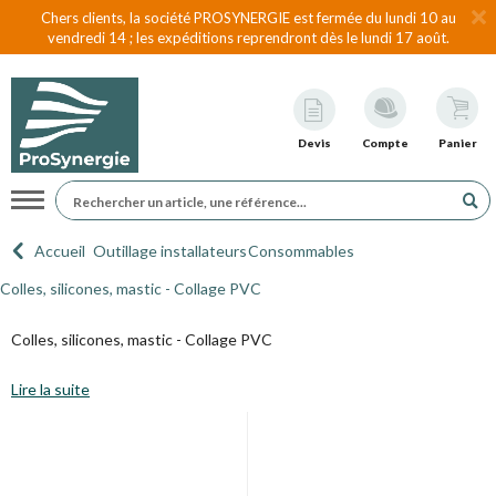
Chers clients, la société PROSYNERGIE est fermée du lundi 10 au
vendredi 14 ; les expéditions reprendront dès le lundi 17 août.
Devis
Compte
Panier
Navigation
Accueil
Outillage installateurs
Consommables
Colles, silicones, mastic - Collage PVC
Colles, silicones, mastic - Collage PVC
Lire la suite