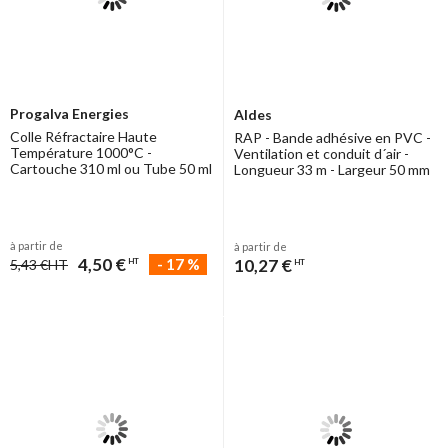
Progalva Energies
Aldes
Colle Réfractaire Haute
RAP - Bande adhésive en PVC -
Température 1000°C -
Ventilation et conduit d´air -
Cartouche 310 ml ou Tube 50 ml
Longueur 33 m - Largeur 50 mm
à partir de
à partir de
4,50 €
10,27 €
-
17
%
5,43 €
HT
HT
HT