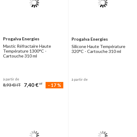
Progalva Energies
Progalva Energies
Mastic Réfractaire Haute
Silicone Haute Température
Température 1300°C -
320°C - Cartouche 310 ml
Cartouche 310 ml
à partir de
à partir de
7,40 €
-
17
%
8,93 €
HT
HT