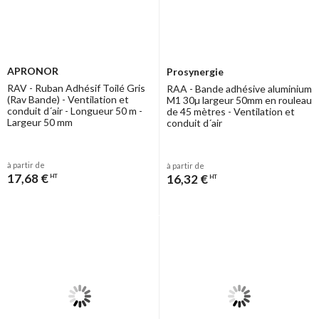
APRONOR
Prosynergie
RAV - Ruban Adhésif Toilé Gris
RAA - Bande adhésive aluminium
(Rav Bande) - Ventilation et
M1 30µ largeur 50mm en rouleau
conduit d´air - Longueur 50 m -
de 45 mètres - Ventilation et
Largeur 50 mm
conduit d´air
à partir de
à partir de
17,68 €
16,32 €
HT
HT