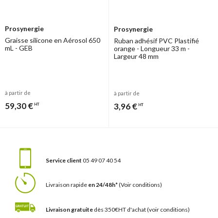
Prosynergie
Prosynergie
Graisse silicone en Aérosol 650
Ruban adhésif PVC Plastifié
mL - GEB
orange - Longueur 33 m -
Largeur 48 mm
à partir de
à partir de
59,30 €
3,96 €
HT
HT
Service client
05 49 07 40 54
Livraison rapide
en 24/48h*
(Voir conditions)
Livraison gratuite
dès 350€HT d'achat
(voir conditions)