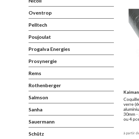
Nicoll
Oventrop
Pelltech
Poujoulat
Progalva Energies
Prosynergie
Rems
Rothenberger
Kaiman
Salmson
Coquille
verre (6
Sanha
alumini
30mm - 
ou 4 pc
Sauermann
Schütz
à partir d