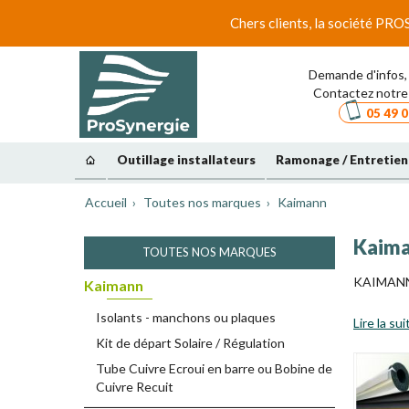
Chers clients, la société PRO
Demande d'infos, 
Contactez notre 
05 49 0
Outillage installateurs
Ramonage / Entretien
Accueil
Toutes nos marques
Kaimann
Kaim
TOUTES NOS MARQUES
KAIMAN
Kaimann
Isolants - manchons ou plaques
Lire la sui
Kit de départ Solaire / Régulation
Tube Cuivre Ecroui en barre ou Bobine de
Cuivre Recuit