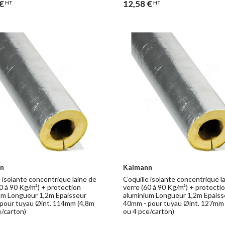
€
12,58 €
HT
HT
n
Kaimann
 isolante concentrique laine de
Coquille isolante concentrique l
0 à 90 Kg/m²) + protection
verre (60 à 90 Kg/m²) + protecti
um Longueur 1,2m Epaisseur
aluminium Longueur 1,2m Epaiss
pour tuyau Øint. 114mm (4,8m
40mm - pour tuyau Øint. 127mm
e/carton)
ou 4 pce/carton)