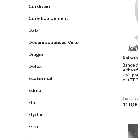
Cordivari
Core Equipement
Dab
Désemboueuses Virax
Diager
Kaiman
Bande d
Dolex
Adhésif
UV - po
Ecotermal
Alu TE
Edma
à partir d
Elbi
158,8
Elydan
Esbe