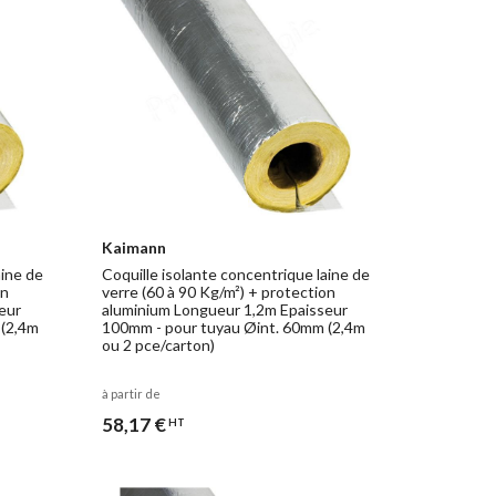
Kaimann
aine de
Coquille isolante concentrique laine de
on
verre (60 à 90 Kg/m²) + protection
eur
aluminium Longueur 1,2m Epaisseur
 (2,4m
100mm - pour tuyau Øint. 60mm (2,4m
ou 2 pce/carton)
à partir de
58,17 €
HT