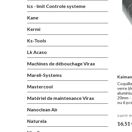
Ics - Imit Controle systeme
Kane
Kermi
Ks-Tools
Lk Acaso
Machines de débouchage Virax
Mareli-Systems
Kaiman
Coquille
Mastercool
verre (6
alumini
Matériel de maintenance Virax
20mm - 
ou 6 pc
Nanoclean Air
à partir d
Naturela
16,51 