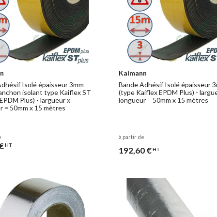
n
Kaimann
dhésif Isolé épaisseur 3mm
Bande Adhésif Isolé épaisseur 
anchon isolant type Kaiflex ST
(type Kaiflex EPDM Plus) - largu
 EPDM Plus) - largueur x
longueur = 50mm x 15 mètres
r = 50mm x 15 mètres
e
à partir de
€
HT
192,60 €
HT