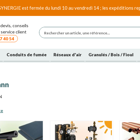
SYNERGIE est fermée du lundi 10 au vendredi 14 ; les expéditions rep
devis, conseils
service client
7 40 54
Conduits de fumée
Réseaux d'air
Granulés / Bois / Fioul
ann
N
te