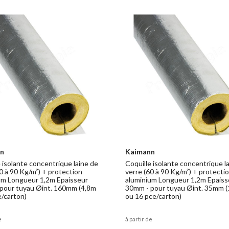
n
Kaimann
 isolante concentrique laine de
Coquille isolante concentrique l
0 à 90 Kg/m²) + protection
verre (60 à 90 Kg/m²) + protecti
um Longueur 1,2m Epaisseur
aluminium Longueur 1,2m Epaiss
pour tuyau Øint. 160mm (4,8m
30mm - pour tuyau Øint. 35mm 
e/carton)
ou 16 pce/carton)
e
à partir de