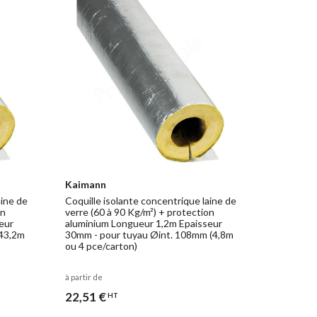
Kaimann
aine de
Coquille isolante concentrique laine de
on
verre (60 à 90 Kg/m²) + protection
eur
aluminium Longueur 1,2m Epaisseur
(43,2m
30mm - pour tuyau Øint. 108mm (4,8m
ou 4 pce/carton)
à partir de
22,51 €
HT