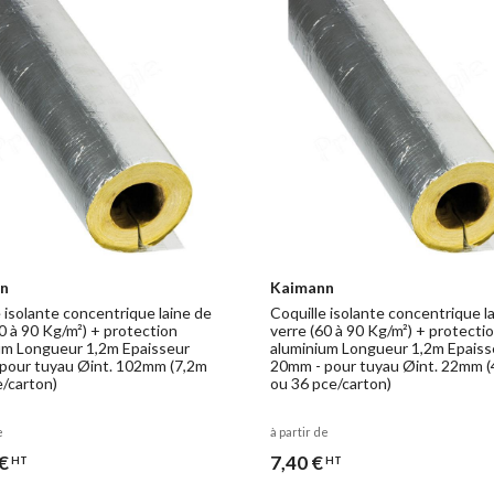
n
Kaimann
 isolante concentrique laine de
Coquille isolante concentrique l
0 à 90 Kg/m²) + protection
verre (60 à 90 Kg/m²) + protecti
um Longueur 1,2m Epaisseur
aluminium Longueur 1,2m Epaiss
pour tuyau Øint. 102mm (7,2m
20mm - pour tuyau Øint. 22mm 
e/carton)
ou 36 pce/carton)
e
à partir de
€
7,40 €
HT
HT