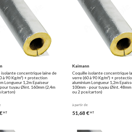
n
Kaimann
 isolante concentrique laine de
Coquille isolante concentrique l
0 à 90 Kg/m²) + protection
verre (60 à 90 Kg/m²) + protecti
um Longueur 1,2m Epaiseur
aluminium Longueur 1,2m Epaiss
pour tuyau Øint. 160mm (2,4m
100mm - pour tuyau Øint. 48mm
e/carton)
ou 2 pce/carton)
e
à partir de
€
51,68 €
HT
HT