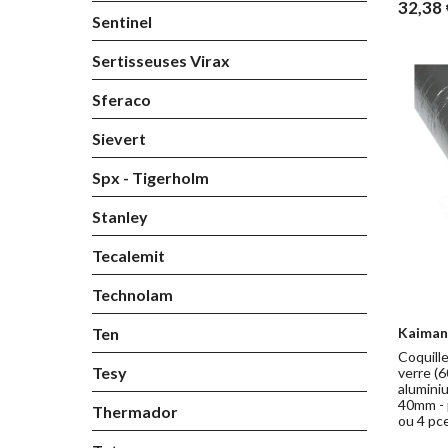
32,38 
Sentinel
Sertisseuses Virax
Sferaco
Sievert
Spx - Tigerholm
Stanley
Tecalemit
Technolam
Ten
Kaiman
Coquille
Tesy
verre (6
alumini
40mm - 
Thermador
ou 4 pc