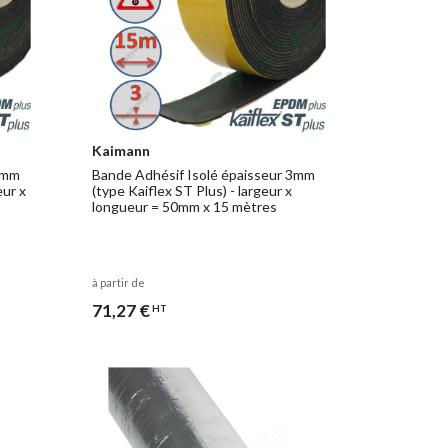
Kaimann
3mm
Bande Adhésif Isolé épaisseur 3mm
eur x
(type Kaiflex ST Plus) - largeur x
longueur = 50mm x 15 mètres
à partir de
71,27 €
HT