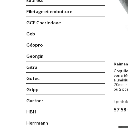
Express
Filetage et emboiture
GCE Charledave
Geb
Géopro
Georgin
Kaiman
Gitral
Coquille
verre (6
Gotec
alumini
70mm - 
ou 2 pc
Gripp
Gurtner
à partir d
57,58 
HBH
Herrmann