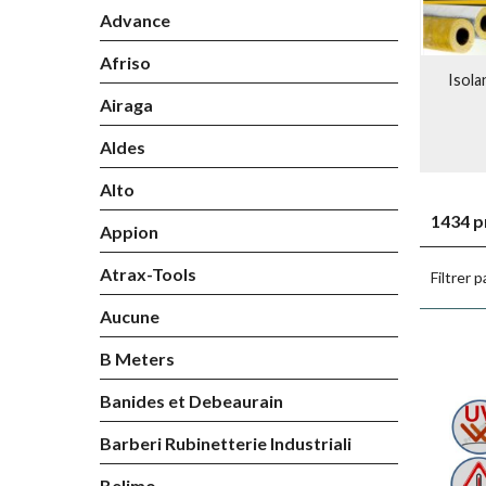
Advance
Afriso
Isola
Airaga
Aldes
Alto
1434 p
Appion
Atrax-Tools
Filtrer p
Aucune
B Meters
Banides et Debeaurain
Barberi Rubinetterie Industriali
Belimo