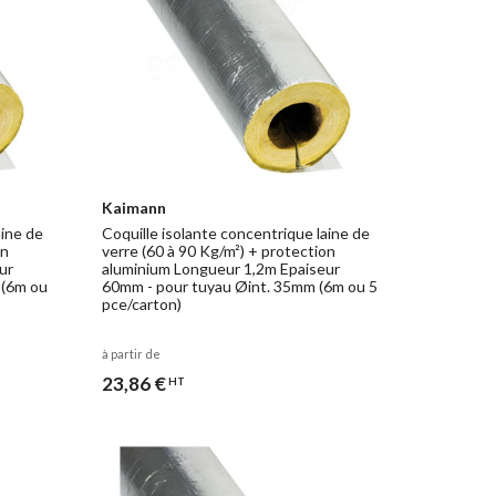
Kaimann
aine de
Coquille isolante concentrique laine de
on
verre (60 à 90 Kg/m²) + protection
ur
aluminium Longueur 1,2m Epaiseur
 (6m ou
60mm - pour tuyau Øint. 35mm (6m ou 5
pce/carton)
à partir de
23,86 €
HT