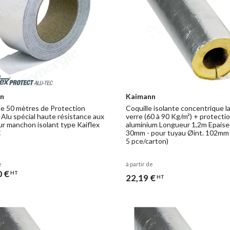
n
Kaimann
e 50 mètres de Protection
Coquille isolante concentrique l
 Alu spécial haute résistance aux
verre (60 à 90 Kg/m²) + protecti
ur manchon isolant type Kaiflex
aluminium Longueur 1,2m Epaise
C
30mm - pour tuyau Øint. 102mm
5 pce/carton)
e
à partir de
0 €
HT
22,19 €
HT