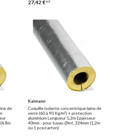
27,42 €
HT
Kaimann
aine de
Coquille isolante concentrique laine de
on
verre (60 à 90 Kg/m²) + protection
eur
aluminium Longueur 1,2m Epaisseur
 (4,8m
40mm - pour tuyau Øint. 324mm (1,2m
ou 1 pce/carton)