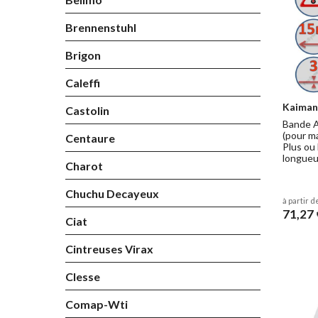
Brennenstuhl
Brigon
Caleffi
Kaiman
Castolin
Bande A
(pour m
Centaure
Plus ou
longueu
Charot
Chuchu Decayeux
à partir d
71,27 
Ciat
Cintreuses Virax
Clesse
Comap-Wti