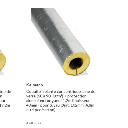
Kaimann
aine de
Coquille isolante concentrique laine de
on
verre (60 à 90 Kg/m²) + protection
eur
aluminium Longueur 1,2m Epaisseur
(19,2m
40mm - pour tuyau Øint. 102mm (4,8m
ou 4 pce/carton)
à partir de