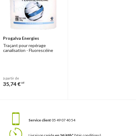
Progalva Energies
Traçant pour repérage
canalisation - Fluorescéine
à partir de
35,74 €
HT
Service client
05 49 07 40 54
Livraison rapide
en 24/48h*
(Voir conditions)