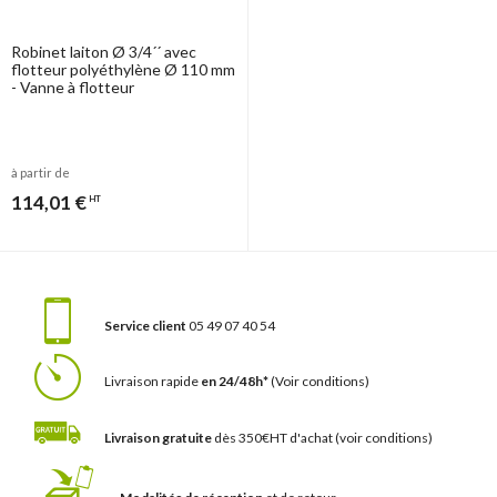
Robinet laiton Ø 3/4´´ avec
flotteur polyéthylène Ø 110 mm
- Vanne à flotteur
à partir de
114,01 €
HT
Service client
05 49 07 40 54
Livraison rapide
en 24/48h*
(Voir conditions)
Livraison gratuite
dès 350€HT d'achat
(voir conditions)