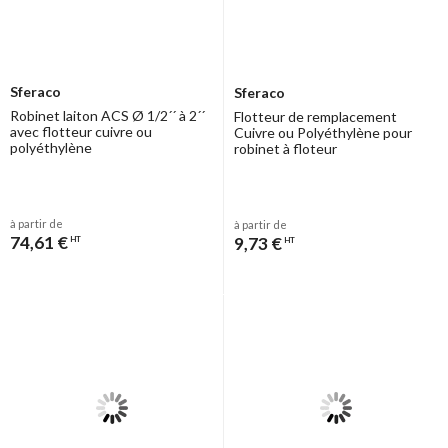
Sferaco
Sferaco
Robinet laiton ACS Ø 1/2´´ à 2´´
Flotteur de remplacement
avec flotteur cuivre ou
Cuivre ou Polyéthylène pour
polyéthylène
robinet à floteur
à partir de
à partir de
74,61 €
9,73 €
HT
HT