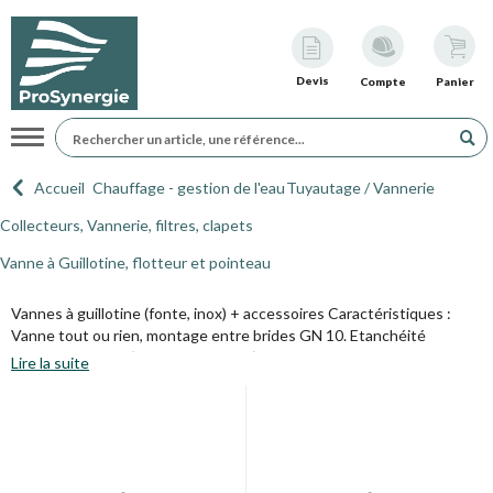
Devis
Compte
Panier
Navigation
Accueil
Chauffage - gestion de l'eau
Tuyautage / Vannerie
Collecteurs, Vannerie, filtres, clapets
Vanne à Guillotine, flotteur et pointeau
Vannes à guillotine (fonte, inox) + accessoires Caractéristiques :
Vanne tout ou rien, montage entre brides GN 10. Etanchéité
unidirectionnelle (sens de montage). Commande par volant. Tige
Lire la suite
montante. Utilisation Pâte à papier, eau, traitement des eaux,
chimie,agro-alimentaire, pulvérulent. Fluides compatibles catégorie
de risque I. Module A de la directive 97/23/CE. TS :- 10 °C à + 80 °C
(170) - 15 °C à + 110 °C (172) - 10 °C à + 100 °C (176)
Robinet à flotteur
 Utilisation :
Utilisation : réseaux d’adduction et