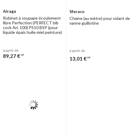
Airaga
Sferaco
Robinet à soupape écoulement
Chaine (au mètre) pour volant de
libre Perfection (PERFECT bib
vanne guillotine
cock Ari. 100) PS10 BSP (pour
liquide épais huile miel peinture)
à partir de
à partir de
89,27 €
HT
13,01 €
HT