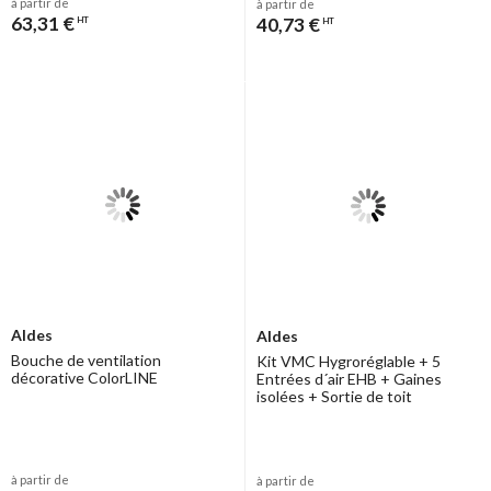
à partir de
à partir de
63,31 €
40,73 €
HT
HT
Aldes
Aldes
Bouche de ventilation
Kit VMC Hygroréglable + 5
décorative ColorLINE
Entrées d´air EHB + Gaines
isolées + Sortie de toit
à partir de
à partir de