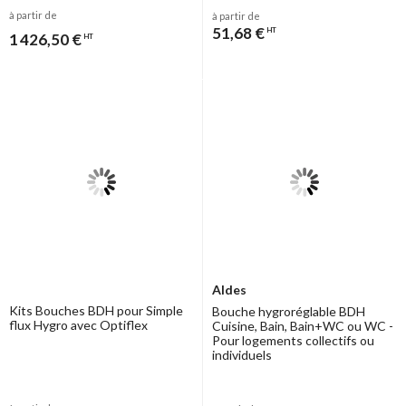
l’ensemble du réseau de gaines (rigides, souples, isolées ou non
à partir de
à partir de
isolées, semi-rigides, optiflex, …) à installer.
51,68 €
HT
1 426,50 €
HT
Aldes
Kits Bouches BDH pour Simple
Bouche hygroréglable BDH
flux Hygro avec Optiflex
Cuisine, Bain, Bain+WC ou WC -
Pour logements collectifs ou
individuels