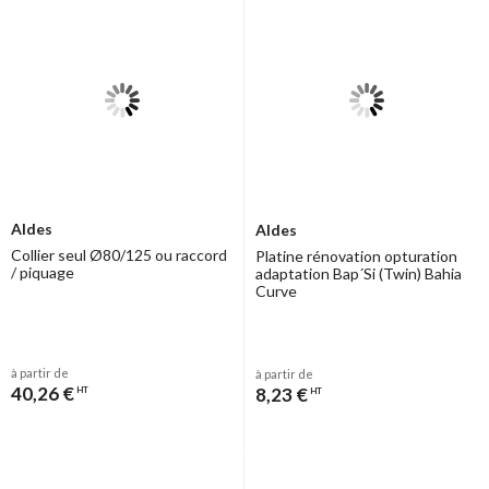
Aldes
Aldes
Collier seul Ø80/125 ou raccord
Platine rénovation opturation
/ piquage
adaptation Bap´Si (Twin) Bahia
Curve
à partir de
à partir de
40,26 €
8,23 €
HT
HT