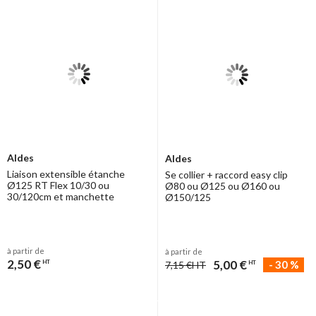
Aldes
Aldes
Liaison extensible étanche
Se collier + raccord easy clip
Ø125 RT Flex 10/30 ou
Ø80 ou Ø125 ou Ø160 ou
30/120cm et manchette
Ø150/125
à partir de
à partir de
2,50 €
5,00 €
HT
-
30
%
7,15 €
HT
HT