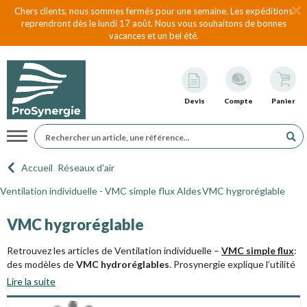
Chers clients, nous sommes fermés pour une semaine. Les expéditions
reprendront dès le lundi 17 août. Nous vous souhaitons de bonnes
vacances et un bel été.
Devis
Compte
Panier
Navigation
Accueil
Réseaux d'air
Ventilation individuelle - VMC simple flux Aldes
VMC hygroréglable
VMC hygroréglable
Retrouvez les articles de Ventilation individuelle –
VMC simple flux
:
des modèles de
VMC hydroréglables
. Prosynergie explique l’utilité
et les avantages de la ventilation mécanique contrôlée. Dans ce
Lire la suite
chapitre nous abordons la spécificité de la
VMC Aldes
Hygroréglable
.