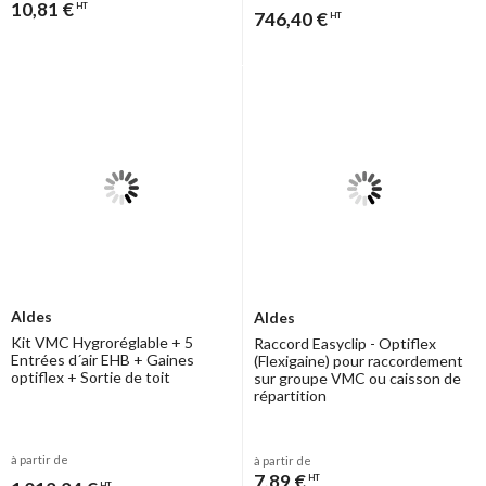
10,81 €
HT
746,40 €
HT
Aldes
Aldes
Kit VMC Hygroréglable + 5
Raccord Easyclip - Optiflex
Entrées d´air EHB + Gaines
(Flexigaine) pour raccordement
optiflex + Sortie de toit
sur groupe VMC ou caisson de
répartition
à partir de
à partir de
7,89 €
HT
HT