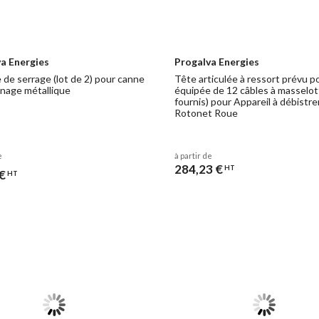
a Energies
Progalva Energies
 de serrage (lot de 2) pour canne
Tête articulée à ressort prévu p
nage métallique
équipée de 12 câbles à masselot
fournis) pour Appareil à débistre
Rotonet Roue
e
à partir de
284,23 €
HT
€
HT