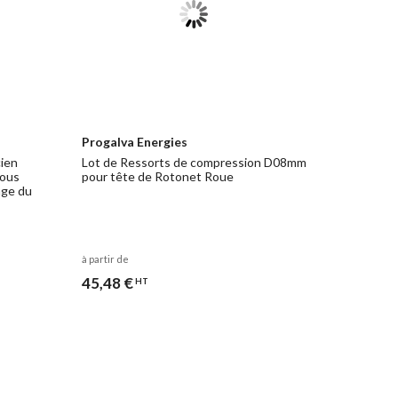
Progalva Energies
ien
Lot de Ressorts de compression D08mm
sous
pour tête de Rotonet Roue
age du
à partir de
45,48 €
HT