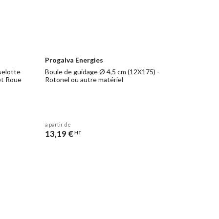
Progalva Energies
selotte
Boule de guidage Ø 4,5 cm (12X175) -
et Roue
Rotonel ou autre matériel
à partir de
13,19 €
HT