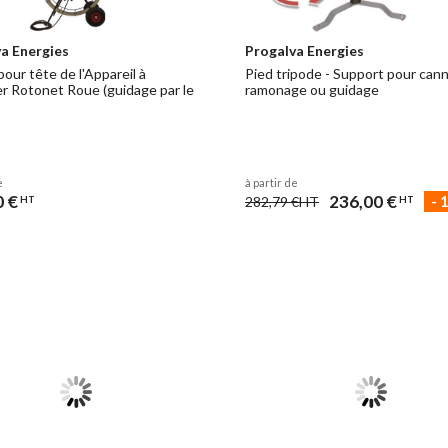
a Energies
Progalva Energies
pour tête de l'Appareil à
Pied tripode - Support pour can
er Rotonet Roue (guidage par le
ramonage ou guidage
e
à partir de
0 €
236,00 €
-
282,79 €
HT
HT
HT