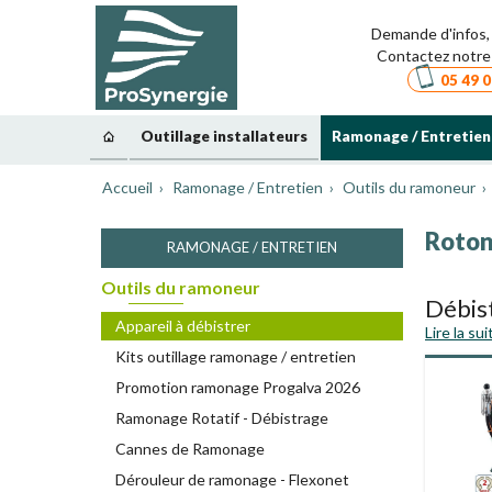
Demande d'infos, 
Contactez notre 
05 49 0
Outillage installateurs
Ramonage / Entretien
Accueil
Ramonage / Entretien
Outils du ramoneur
Roton
RAMONAGE / ENTRETIEN
Outils du ramoneur
Débis
Appareil à débistrer
Lire la sui
Débistre
Kits outillage ramonage / entretien
tête et la
Promotion ramonage Progalva 2026
guidées p
Ramonage Rotatif - Débistrage
Débis
Cannes de Ramonage
Flexible r
Dérouleur de ramonage - Flexonet