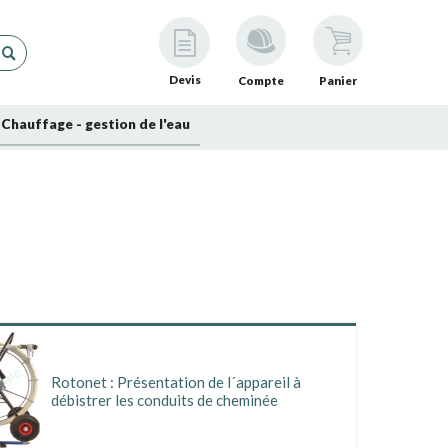
Devis
Compte
Panier
Chauffage - gestion de l'eau
ble de 15m tournant dans une gaine. Suivant les cas, la
bistrer, soit guidées avec des cannes rigides, soit
Rotonet : Présentation de l´appareil à
débistrer les conduits de cheminée
prévoir à part (ex : perceuse / visseuse).