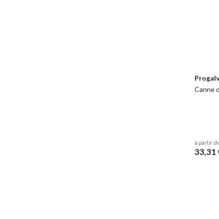
Progalv
Canne d
à partir d
33,31 