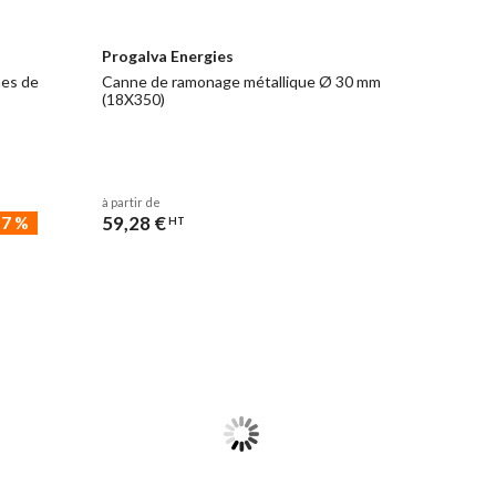
Progalva Energies
nes de
Canne de ramonage métallique Ø 30 mm
(18X350)
à partir de
59,28 €
17
%
HT