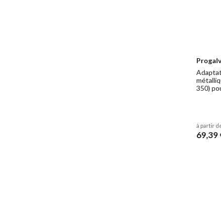
Progalv
Adaptat
métalliq
350) po
à partir d
69,39 