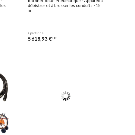
 -
Rotonet Roue Pneumatique - Appareil à
 les
débistrer et à brosser les conduits - 18
m
à partir de
5 618,93 €
HT