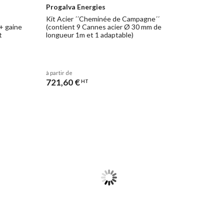
Progalva Energies
Kit Acier ´´Cheminée de Campagne´´
+ gaine
(contient 9 Cannes acier Ø 30 mm de
t
longueur 1m et 1 adaptable)
à partir de
721,60 €
HT