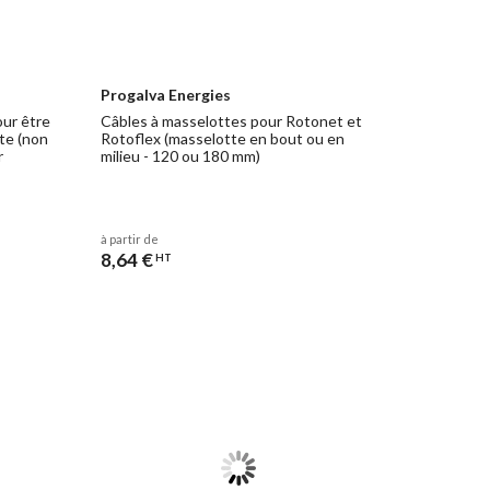
Progalva Energies
our être
Câbles à masselottes pour Rotonet et
te (non
Rotoflex (masselotte en bout ou en
r
milieu - 120 ou 180 mm)
à partir de
8,64 €
HT