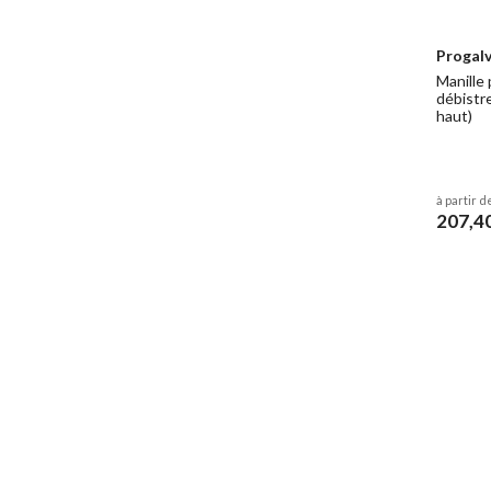
Progalv
Manille 
débistr
haut)
à partir d
207,4