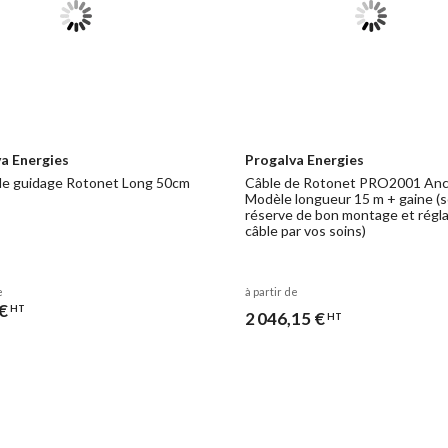
a Energies
Progalva Energies
e guidage Rotonet Long 50cm
Câble de Rotonet PRO2001 Anc
Modèle longueur 15 m + gaine (
réserve de bon montage et régl
câble par vos soins)
e
à partir de
€
HT
2 046,15 €
HT