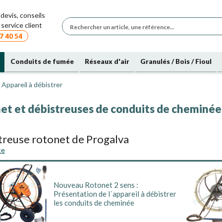
devis, conseils
service client
7 40 54
Conduits de fumée
Réseaux d'air
Granulés / Bois / Fioul
Appareil à débistrer
et et débistreuses de conduits de cheminée
treuse rotonet de Progalva
te
use
très efficace équipée d'une
tête de débistrage
entrainée par un câ
 gaine seront soit "enfilées" directement dans le conduit à ramoner et dé
ar une corde par le dessus au moyen d'une manille.
Nouveau Rotonet 2 sens :
Présentation de l´appareil à débistrer
treuse Wohler
les conduits de cheminée
otatif de 7 ou 10m équipé d'une tête de débistrage. La motorisation est à 