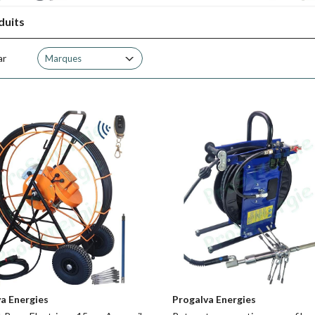
duits
ar
Marques
a Energies
Progalva Energies