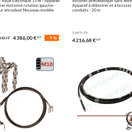
 Roue Electrique 15 m - Appareil
Rotonet pneumatique sans fibre
trer motorisé rotation gauche-
Appareil à débistrer et à brosser
sur enrouleur Nouveau modèle
conduits - 20 m
e
à partir de
4 386,00 €
-
9
%
0 €
HT
HT
4 216,68 €
HT