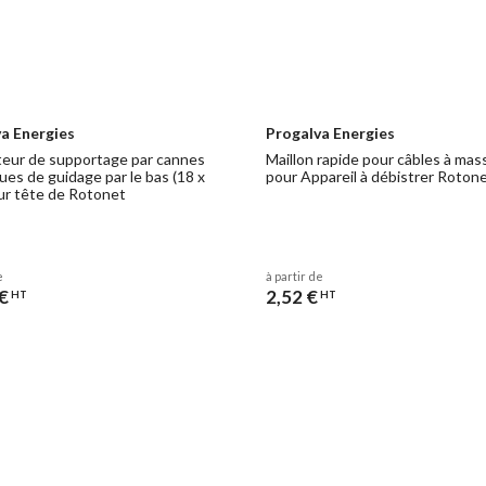
a Energies
Progalva Energies
eur de supportage par cannes
Maillon rapide pour câbles à mas
ues de guidage par le bas (18 x
pour Appareil à débistrer Roton
ur tête de Rotonet
e
à partir de
€
2,52 €
HT
HT