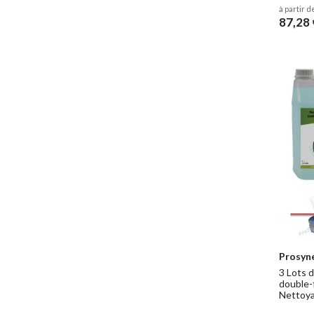
à partir d
87,28 
Prosyn
3 Lots d
double-
Nettoya