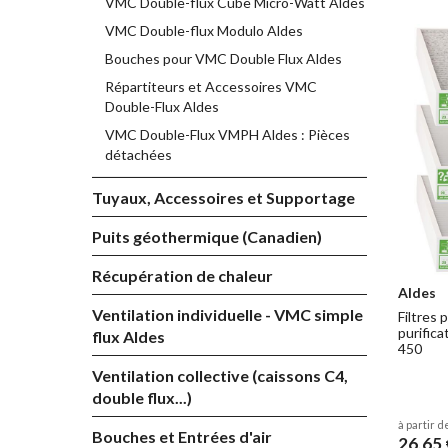
VMC Double-flux Cube Micro-Watt Aldes
VMC Double-flux Modulo Aldes
Bouches pour VMC Double Flux Aldes
Répartiteurs et Accessoires VMC
Double-Flux Aldes
VMC Double-Flux VMPH Aldes : Pièces
détachées
Tuyaux, Accessoires et Supportage
Puits géothermique (Canadien)
Récupération de chaleur
Aldes
Ventilation individuelle - VMC simple
Filtres
purifica
flux Aldes
450
Ventilation collective (caissons C4,
double flux...)
à partir d
Bouches et Entrées d'air
26,65 