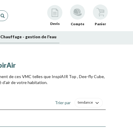
Devis
Compte
Panier
Chauffage - gestion de l'eau
pirAir
ment de ces VMC telles que InspiAIR Top , Dee-fly Cube,
é d'air de votre habitation.
COV, ont pour fonction de retenir les poussières, pollens,
ls sont faciles à nettoyer et à installer.
Trier par
tendance
ment à l'efficacité du système de ventilation.