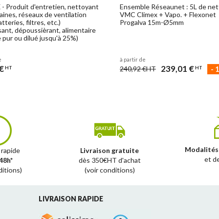
- Produit d'entretien, nettoyant
Ensemble Réseaunet : 5L de ne
gaines, réseaux de ventilation
VMC Climex + Vapo. + Flexonet
teries, filtres, etc.)
Progalva 15m-Ø5mm
sant, dépoussièrant, alimentaire
se pur ou dilué jusqu'à 25%)
e
à partir de
€
239,01 €
-
240,92 €
HT
HT
HT
Modalités
 rapide
Livraison gratuite
et d
48h*
dès 350€HT d'achat
ditions)
(voir conditions)
LIVRAISON RAPIDE