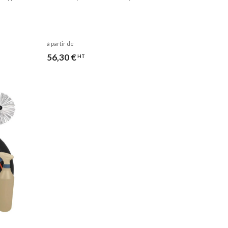
à partir de
56,30 €
HT