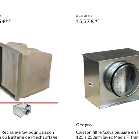
e
à partir de
5 €
15,37 €
HT
HT
Géopro
de Rechange G4 pour Caisson
Caisson filtre Galva piquage en 
re ou Batterie de Préchauffage
125 à 250mm (avec Média Filtran