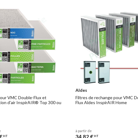
Aldes
 pour VMC Double-Flux et
Filtres de rechange pour VMC D
tion d'air InspirAIR® Top 300 ou
Flux Aldes InspirAIR Home
e
à partir de
€
34,82 €
HT
HT