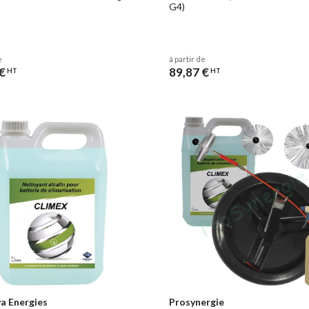
G4)
e
à partir de
€
89,87 €
HT
HT
a Energies
Prosynergie