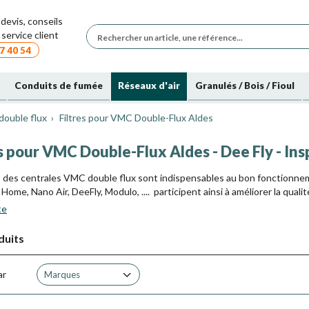
devis, conseils
service client
7 40 54
Conduits de fumée
Réseaux d'air
Granulés / Bois / Fioul
 double flux
Filtres pour VMC Double-Flux Aldes
s pour VMC Double-Flux Aldes - Dee Fly - Ins
es des centrales VMC double flux sont indispensables au bon fonctionne
Home, Nano Air, DeeFly, Modulo, .... participent ainsi à améliorer la qualit
te
es, comme les G4+F7, Poussières, Pollens, Particules fines, Bactéries et 
 fines, et autres bactéries. Ils doivent être renouvelés régulièrement, et i
duits
ellement régulier évite une usure excessive, usure qui nuit très sérieuse
ar
Marques