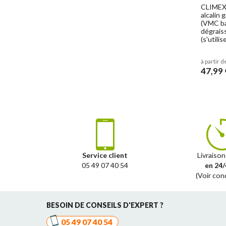
CLIMEX 
alcalin 
(VMC bat
dégrais
(s'utili
à partir d
47,99 
Service client
Livraison
05 49 07 40 54
en 24/
(Voir con
BESOIN DE CONSEILS D'EXPERT ?
05 49 07 40 54