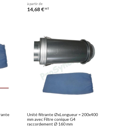
à partir de
14,68 €
HT
trante
Unité filtrante ØxLongueur = 200x400
mm avec Filtre conique G4
raccordement Ø 160 mm