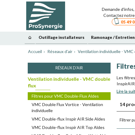
Demande d'infos, 
Contactez notre 
05 49 0
Outillage installateurs
Ramonage / Entretien
Accueil
Réseaux d'air
Ventilation individuelle - VMC
Filtre
RÉSEAUX D'AIR
Les filtr
Ventilation individuelle - VMC double
InspirAIR 
flux
Lire la sui
Ces filtr
Filtres pour VMC Double-Flux Aldes
particules
14 pro
VMC Double Flux Vortice - Ventilation
Le renouv
individuelle
VMC Double-flux Inspir AIR Side Aldes
Filtrer p
VMC Double-flux Inspir AIR Top Aldes