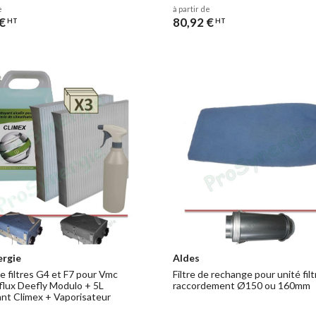
e
à partir de
€
80,92 €
HT
HT
ergie
Aldes
e filtres G4 et F7 pour Vmc
Filtre de rechange pour unité fil
flux Deefly Modulo + 5L
raccordement Ø150 ou 160mm
nt Climex + Vaporisateur