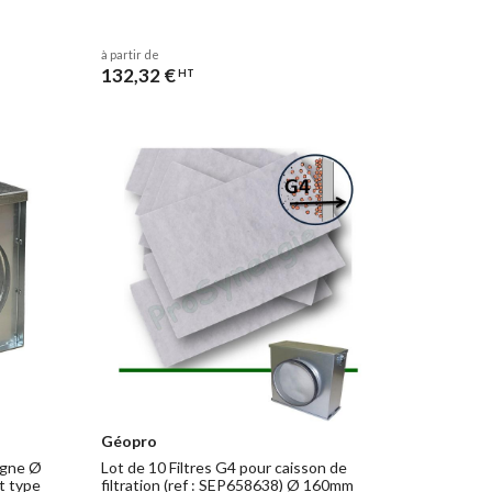
à partir de
132,32 €
HT
Géopro
ligne Ø
Lot de 10 Filtres G4 pour caisson de
t type
filtration (ref : SEP658638) Ø 160mm