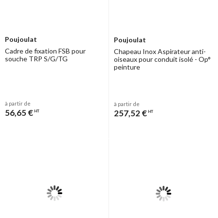
Poujoulat
Poujoulat
Cadre de fixation FSB pour
Chapeau Inox Aspirateur anti-
souche TRP S/G/TG
oiseaux pour conduit isolé - Op°
peinture
à partir de
à partir de
56,65 €
257,52 €
HT
HT