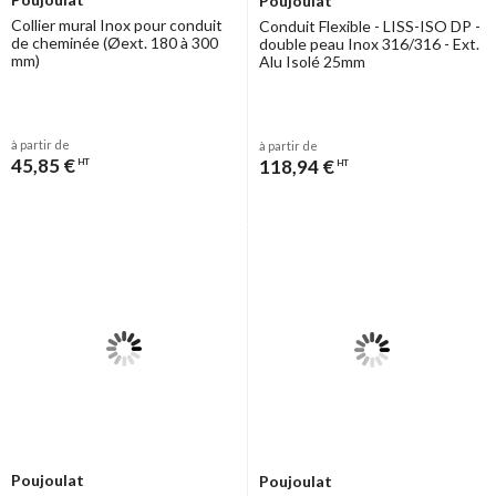
Poujoulat
Collier mural Inox pour conduit
Conduit Flexible - LISS-ISO DP -
de cheminée (Øext. 180 à 300
double peau Inox 316/316 - Ext.
mm)
Alu Isolé 25mm
à partir de
à partir de
45,85 €
118,94 €
HT
HT
Poujoulat
Poujoulat