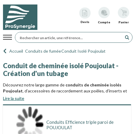
Devis
Compte
Panier
Navigation
Accueil
Conduits de fumée
Conduit Isolé Poujoulat
Conduit de cheminée isolé Poujoulat -
Création d'un tubage
Découvrez notre large gamme de
conduits de cheminée isolés
Poujoulat
, d'accessoires de raccordement aux poêles, d'inserts et
de fixations. Ces conduits Poujoulat sont disponibles en différents
Lire la suite
modèles tels que Therminox, PGI, inox-inox ou inox galva, ainsi qu'en
triple paroi de type Efficience. De plus, nous vous offrons également
des sorties de toit Poujoulat, comprenant les modèles Tradinov,
Luminance, Optimale, pour une installation complète et sûre.
Conduits Efficience triple paroi
de POUJOULAT
Conduits de cheminée isolé double paroi