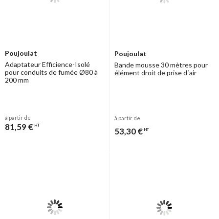
Poujoulat
Poujoulat
Adaptateur Efficience-Isolé
Bande mousse 30 mètres pour
pour conduits de fumée Ø80 à
élément droit de prise d´air
200 mm
à partir de
à partir de
81,59 €
HT
53,30 €
HT