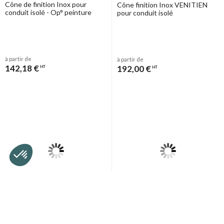
Cône de finition Inox pour
Cône finition Inox VENITIEN
conduit isolé - Op° peinture
pour conduit isolé
à partir de
à partir de
142,18 €
192,00 €
HT
HT
Poujoulat
Cône Inox (purge) d´écoulement
Coquille isolante hauteur 35 ou