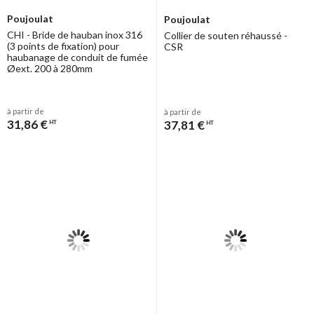
Poujoulat
Poujoulat
CHI - Bride de hauban inox 316
Collier de souten réhaussé -
(3 points de fixation) pour
CSR
haubanage de conduit de fumée
Øext. 200 à 280mm
à partir de
à partir de
31,86 €
37,81 €
HT
HT