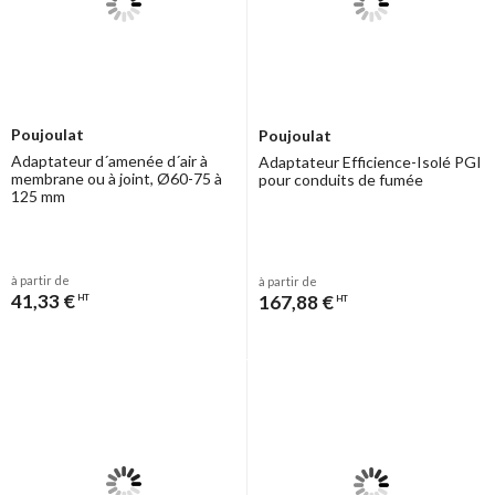
Poujoulat
Poujoulat
Adaptateur d´amenée d´air à
Adaptateur Efficience-Isolé PGI
membrane ou à joint, Ø60-75 à
pour conduits de fumée
125 mm
à partir de
à partir de
41,33 €
167,88 €
HT
HT