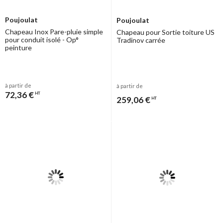
Poujoulat
Poujoulat
Chapeau Inox Pare-pluie simple
Chapeau pour Sortie toiture US
pour conduit isolé - Op°
Tradinov carrée
peinture
à partir de
à partir de
72,36 €
HT
259,06 €
HT