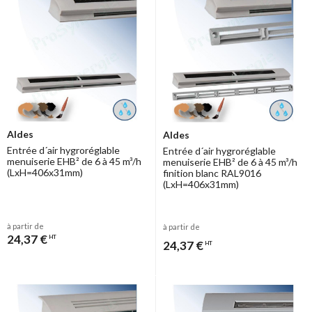
Aldes
Aldes
Entrée d´air hygroréglable
Entrée d´air hygroréglable
menuiserie EHB² de 6 à 45 m³/h
menuiserie EHB² de 6 à 45 m³/h
(LxH=406x31mm)
finition blanc RAL9016
(LxH=406x31mm)
à partir de
à partir de
24,37 €
HT
24,37 €
HT