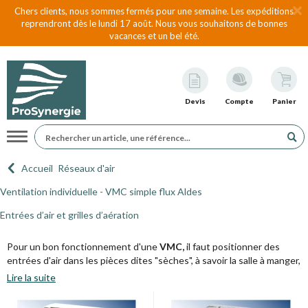
Chers clients, nous sommes fermés pour une semaine. Les expéditions
reprendront dès le lundi 17 août. Nous vous souhaitons de bonnes
vacances et un bel été.
Devis
Compte
Panier
Navigation
Accueil
Réseaux d'air
Ventilation individuelle - VMC simple flux Aldes
Entrées d’air et grilles d’aération
Pour un bon fonctionnement d'une
VMC,
il faut positionner des
entrées d'air dans les pièces dites "sèches", à savoir la salle à manger,
le salon, les chambres...
Lire la suite
Situées à l'opposé des bouches d'extraction, l'air neuf, entrant par