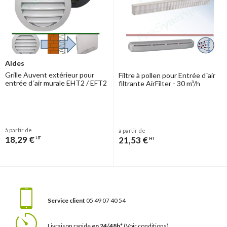
Aldes
Grille Auvent extérieur pour
Filtre à pollen pour Entrée d´air
entrée d´air murale EHT2 / EFT2
filtrante AirFilter - 30 m³/h
à partir de
à partir de
18,29 €
21,53 €
HT
HT
Service client
05 49 07 40 54
Livraison rapide
en 24/48h*
(Voir conditions)