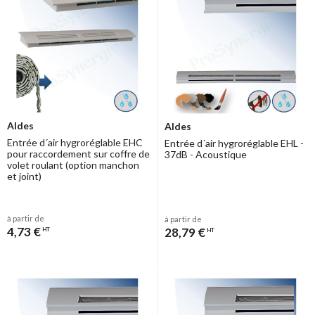
Aldes
Aldes
Entrée d´air hygroréglable EHC
Entrée d´air hygroréglable EHL -
pour raccordement sur coffre de
37dB - Acoustique
volet roulant (option manchon
et joint)
à partir de
à partir de
4,73 €
28,79 €
HT
HT