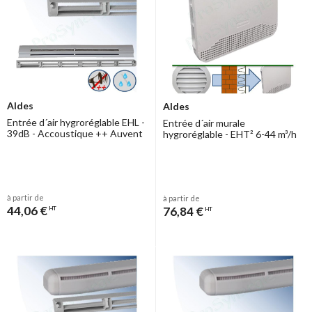
Aldes
Aldes
Entrée d´air hygroréglable EHL -
Entrée d´air murale
39dB - Accoustique ++ Auvent
hygroréglable - EHT² 6-44 m³/h
à partir de
à partir de
44,06 €
76,84 €
HT
HT