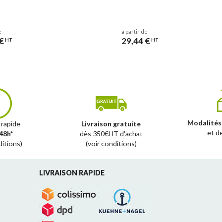
e
à partir de
€
29,44 €
HT
HT
Modalités
 rapide
Livraison gratuite
et d
48h*
dès 350€HT d'achat
ditions)
(voir conditions)
LIVRAISON RAPIDE