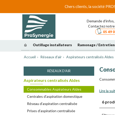
Chers clients, la société PRO
Demande d'infos, 
Contactez notre 
05 49 0
Outillage installateurs
Ramonage / Entretien
Accueil
Réseaux d'air
Aspirateurs centralisés Aldes
Conso
RÉSEAUX D'AIR
Consomma
Aspirateurs centralisés Aldes
Consommables Aspirateurs Aldes
Lire la sui
Centrales d’aspiration domestique
6 prod
Réseau d’aspiration centralisée
Prises d’aspiration centralisée