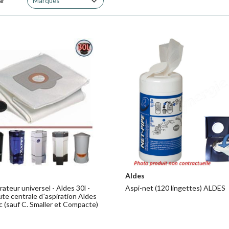
ar
Marques
Aldes
rateur universel - Aldes 30l -
Aspi-net (120 lingettes) ALDES
ute centrale d´aspiration Aldes
c (sauf C. Smaller et Compacte)