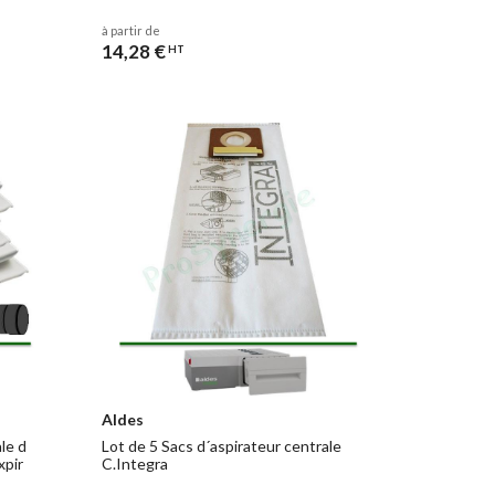
à partir de
14,28 €
HT
Aldes
le d
Lot de 5 Sacs d´aspirateur centrale
xpir
C.Integra