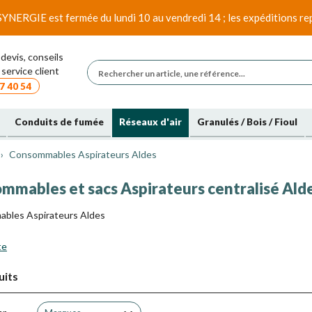
SYNERGIE est fermée du lundi 10 au vendredi 14 ; les expéditions rep
devis, conseils
service client
7 40 54
Conduits de fumée
Réseaux d'air
Granulés / Bois / Fioul
Consommables Aspirateurs Aldes
mmables et sacs Aspirateurs centralisé Ald
bles Aspirateurs Aldes
te
uits