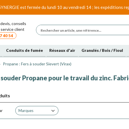
SYNERGIE est fermée du lundi 10 au vendredi 14 ; les expéditions rep
devis, conseils
service client
7 40 54
Conduits de fumée
Réseaux d'air
Granulés / Bois / Fioul
Propane : Fers à souder Sievert (Virax)
 souder Propane pour le travail du zinc. Fabr
duits
ar
Marques