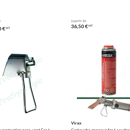
e
à partir de
36,50 €
HT
0 €
HT
Virax
e protection pare-vent Fer à
Cartouche gaz pour fer à souder