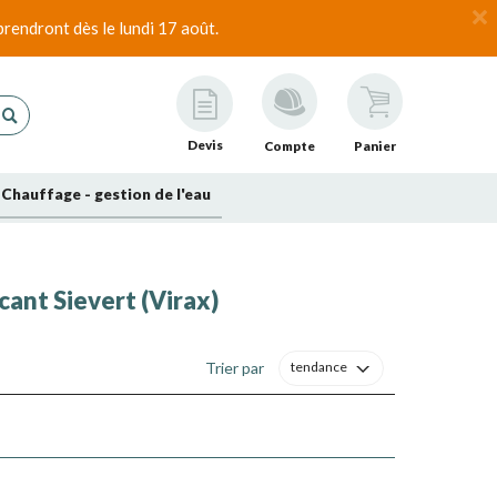
rendront dès le lundi 17 août.
Devis
Compte
Panier
Chauffage - gestion de l'eau
icant Sievert (Virax)
Trier par
tendance