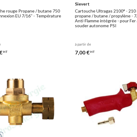
Sievert
he rouge Propane / butane 750
Cartouche Ultragas 2100° - 210 
nnexion EU 7/16'' - Température
propane / butane / propylène - 7/
Anti-Flamme intégrée - pour Fer 
souder autonome PSI
e
à partir de
€
7,00 €
HT
HT