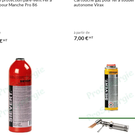
pour Manche Pro 86
autonome Virax
e
à partir de
7,00 €
HT
€
HT