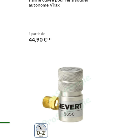
autonome Virax
à partir de
44,90 €
HT