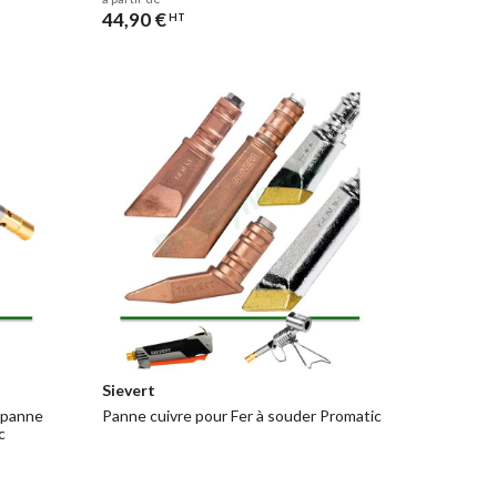
44,90 €
HT
Sievert
 panne
Panne cuivre pour Fer à souder Promatic
c