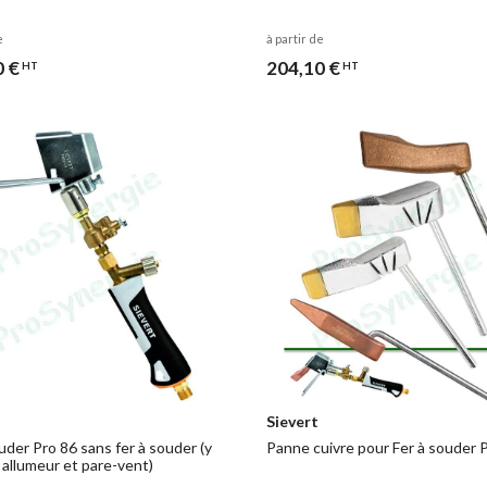
e
à partir de
0 €
204,10 €
HT
HT
Sievert
uder Pro 86 sans fer à souder (y
Panne cuivre pour Fer à souder 
 allumeur et pare-vent)