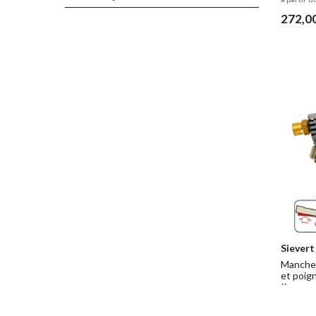
272,0
Sievert
Manche 
et poig
´´