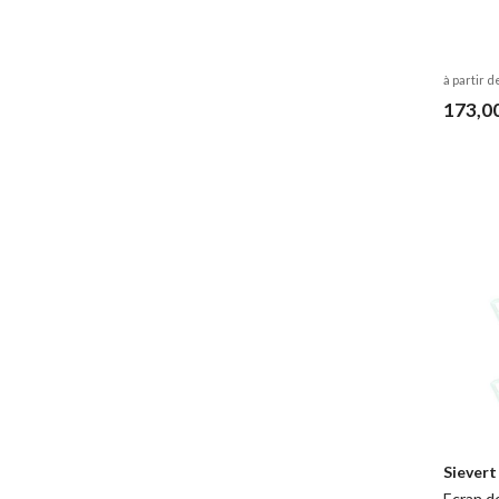
à partir d
173,0
Sievert
Ecran d