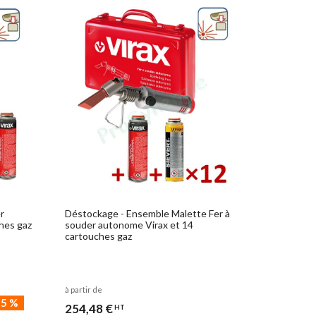
r
Déstockage - Ensemble Malette Fer à
hes gaz
souder autonome Virax et 14
cartouches gaz
à partir de
35
%
254,48 €
HT