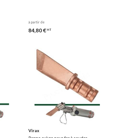
à partir de
84,80 €
HT
Virax
Panne cuivre pour fer à souder