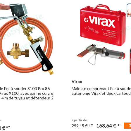
Virax
e Fer à souder S100 Pro 86
Malette comprenant Fer à soude
 Virax X100) avec panne cuivre
autonome Virax et deux cartouc
+ 4 m de tuyau et détendeur 2
e
à partir de
168,64 €
-
259,45 €
HT
HT
0 €
HT