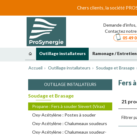
Chers clients, la société PRO
Demande d'infos, 
Contactez notre 
05 49 0
Outillage installateurs
Ramonage / Entretien
Accueil
Outillage installateurs
Soudage et Brasage
Fers à
OUTILLAGE INSTALLATEURS
Soudage et Brasage
21 pro
Propane : Fers à souder Sievert (Virax)
Oxy-Acétylène : Postes à souder
Filtrer p
Oxy-Acétylène : Chalumeaux soudeurs
Oxy-Acétylène : Chalumeaux soudeur-