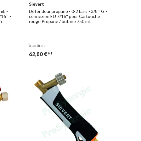
Sievert
mL -
Détendeur propane - 0-2 bars - 3/8´´ G -
16´´ -
connexion EU 7/16'' pour Cartouche
à
rouge Propane / butane 750 mL
à partir de
62,80 €
HT