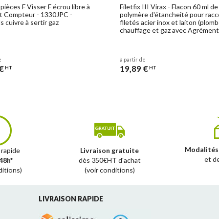
pièces F Visser F écrou libre à
Filetfix III Virax - Flacon 60 ml d
lat Compteur - 1330JPC -
polymère d'étancheité pour racc
 cuivre à sertir gaz
filetés acier inox et laiton (plomb
chauffage et gaz avec Agrémen
e
à partir de
€
19,89 €
HT
HT
Modalités
 rapide
Livraison gratuite
et d
48h*
dès 350€HT d'achat
ditions)
(voir conditions)
LIVRAISON RAPIDE