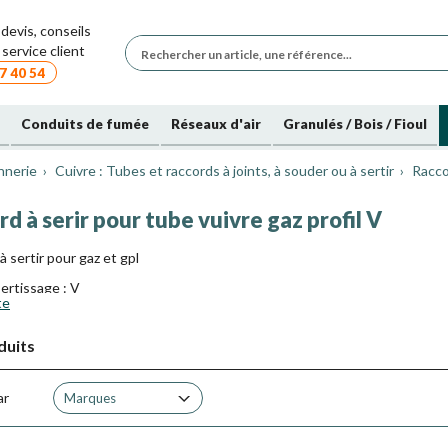
devis, conseils
service client
7 40 54
Conduits de fumée
Réseaux d'air
Granulés / Bois / Fioul
nnerie
Cuivre : Tubes et raccords à joints, à souder ou à sertir
Racco
d à serir pour tube vuivre gaz profil V
 sertir pour gaz et gpl
sertissage : V
te
nance et l'utilisation des outils à sertir doivent être conformes aux ins
pris) doivent présenter une pression minimum de 18 kNet une ouvertur
duits
oivent présenter une pression minimum de 30 kN et une ouverture d'un
aranti avec les pinces et mâchoires des autres marques. (*) Conformes
ar
Marques
illages que pour les raccords “eau”
ert 005-00