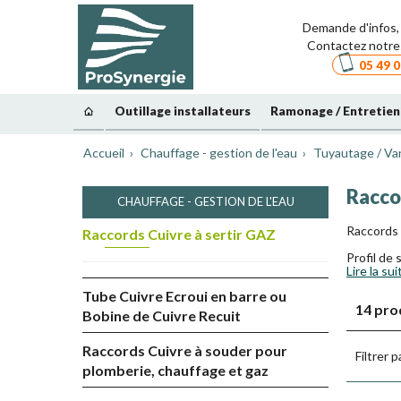
Demande d'infos, 
Contactez notre 
05 49 0
Outillage installateurs
Ramonage / Entretien
Accueil
Chauffage - gestion de l'eau
Tuyautage / Va
Raccor
CHAUFFAGE - GESTION DE L'EAU
Raccords à
Raccords Cuivre à sertir GAZ
Profil de 
Lire la sui
La mainte
Tube Cuivre Ecroui en barre ou
28 mm com
14 pro
Bobine de Cuivre Recuit
compris d
Montage g
Raccords Cuivre à souder pour
Filtrer p
plomberie, chauffage et gaz
Mêmes out
ATG-S