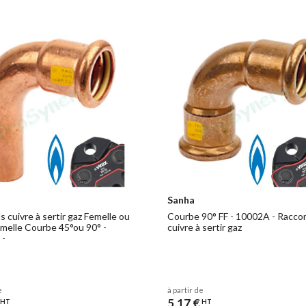
ert 006-00
Sanha
 cuivre à sertir gaz Femelle ou
Courbe 90° FF - 10002A - Racco
melle Courbe 45°ou 90° -
cuivre à sertir gaz
 -
e
à partir de
5,17 €
HT
HT