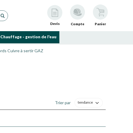
Devis
Compte
Panier
Chauffage - gestion de l'eau
rds Cuivre à sertir GAZ
tructions du fabricant.Les sertisseuses compactes (jusqu'à
e d'un diamètre de 10 mm.Les sertisseuses jusqu'à 54
Trier par
tendance
 diamètre de 14 mm.
 aux caractéristiques demandées.