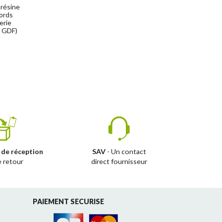
e résine
ords
erie
t GDF)
 de réception
SAV
- Un contact
e retour
direct fournisseur
PAIEMENT SECURISE