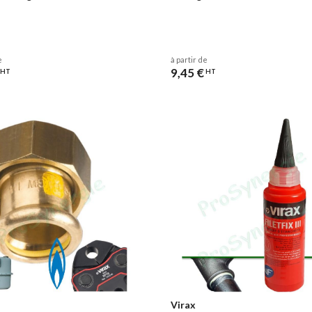
e
à partir de
9,45 €
HT
HT
Virax