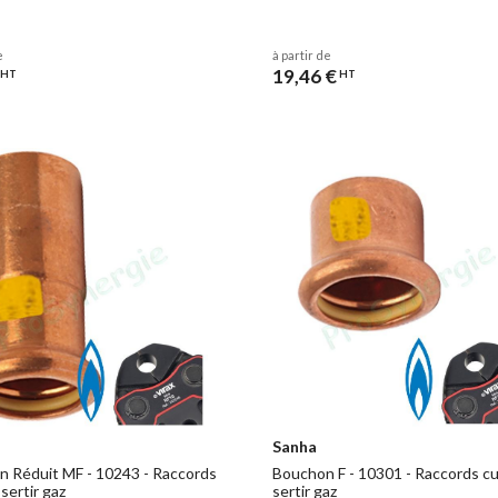
e
à partir de
19,46 €
HT
HT
Sanha
 Réduit MF - 10243 - Raccords
Bouchon F - 10301 - Raccords cu
 sertir gaz
sertir gaz