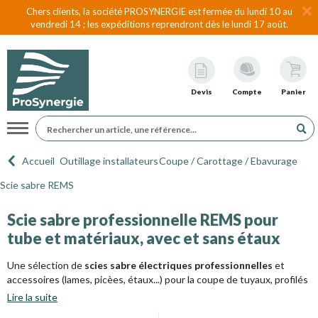
Chers clients, la société PROSYNERGIE est fermée du lundi 10 au
vendredi 14 ; les expéditions reprendront dès le lundi 17 août.
Devis
Compte
Panier
Navigation
Accueil
Outillage installateurs
Coupe / Carottage / Ebavurage
Scie sabre REMS
Scie sabre professionnelle REMS pour
tube et matériaux, avec et sans étaux
Une sélection de
scies sabre électriques professionnelles
et
accessoires (lames, picèes, étaux...) pour la coupe de tuyaux, profilés
métalliques, bois, palette, PVC...
Lire la suite
Nos scies sabre de marque Virax et Rems sont idéales pour vos