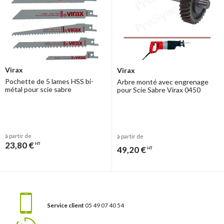
Virax
Virax
Pochette de 5 lames HSS bi-
Arbre monté avec engrenage
métal pour scie sabre
pour Scie Sabre Virax 0450
à partir de
à partir de
23,80 €
HT
49,20 €
HT
Service client
05 49 07 40 54