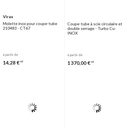
Virax
Molette inox pour coupe-tube
Coupe-tube à scie circulaire et
210483 - CT67
double serrage - Turbo Cu-
INOX
à partir de
à partir de
14,28 €
1 370,00 €
HT
HT