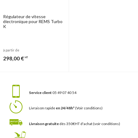
Régulateur de vitesse
électronique pour REMS Turbo
K
à partir de
298,00 €
HT
Service client
05 49 07 40 54
Livraison rapide
en 24/48h*
(Voir conditions)
Livraison gratuite
dès 350€HT d'achat
(voir conditions)