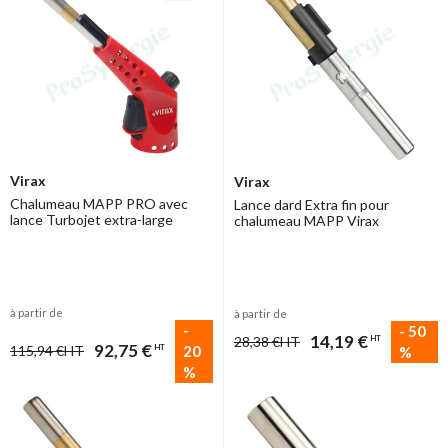
Virax
Virax
Chalumeau MAPP PRO avec
Lance dard Extra fin pour
lance Turbojet extra-large
chalumeau MAPP Virax
à partir de
à partir de
-
-
50
14,19 €
28,38 €
HT
HT
92,75 €
20
115,94 €
HT
HT
%
%