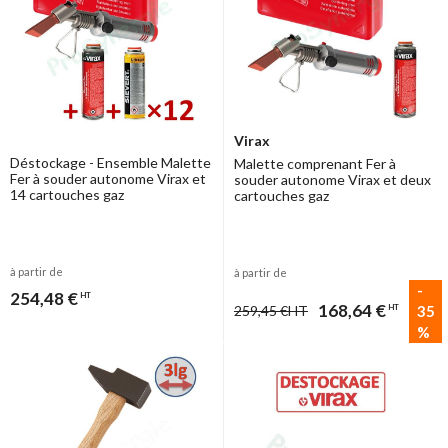
Virax
Déstockage - Ensemble Malette
Malette comprenant Fer à
Fer à souder autonome Virax et
souder autonome Virax et deux
14 cartouches gaz
cartouches gaz
à partir de
à partir de
-
254,48 €
HT
168,64 €
35
259,45 €
HT
HT
%