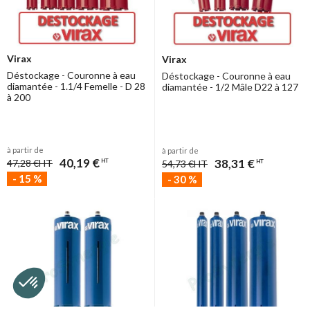
Virax
Virax
Déstockage - Couronne à eau
Déstockage - Couronne à eau
diamantée - 1.1/4 Femelle - D 28
diamantée - 1/2 Mâle D22 à 127
à 200
à partir de
à partir de
40,19 €
38,31 €
47,28 €
HT
HT
54,73 €
HT
HT
-
15
%
-
30
%