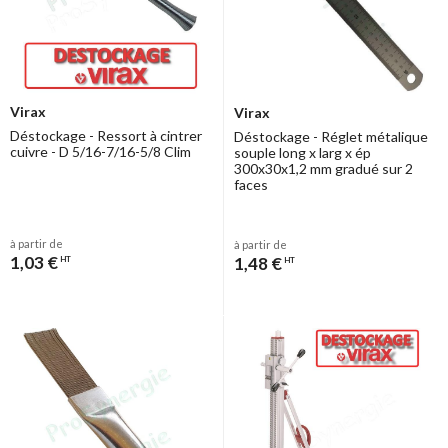
Virax
Virax
Déstockage - Ressort à cintrer
Déstockage - Réglet métalique
cuivre - D 5/16-7/16-5/8 Clim
souple long x larg x ép
300x30x1,2 mm gradué sur 2
faces
à partir de
à partir de
1,03 €
1,48 €
HT
HT