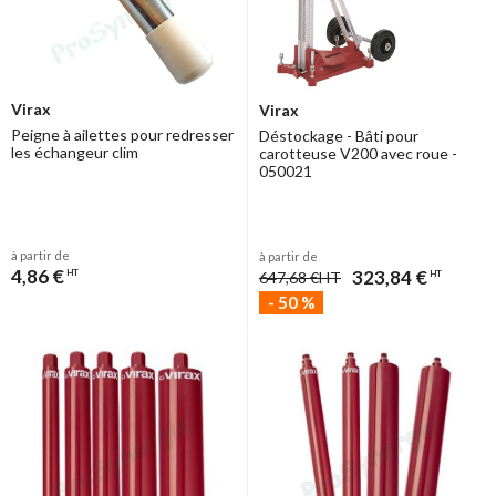
Virax
Virax
Peigne à ailettes pour redresser
Déstockage - Bâti pour
les échangeur clim
carotteuse V200 avec roue -
050021
à partir de
à partir de
4,86 €
323,84 €
HT
647,68 €
HT
HT
-
50
%