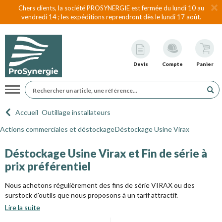
Chers clients, la société PROSYNERGIE est fermée du lundi 10 au
vendredi 14 ; les expéditions reprendront dès le lundi 17 août.
Devis
Compte
Panier
Navigation
Accueil
Outillage installateurs
Actions commerciales et déstockage
Déstockage Usine Virax
Déstockage Usine Virax et Fin de série à
prix préférentiel
Nous achetons régulièrement des fins de série VIRAX ou des
surstock d'outils que nous proposons à un tarif attractif.
Lire la suite