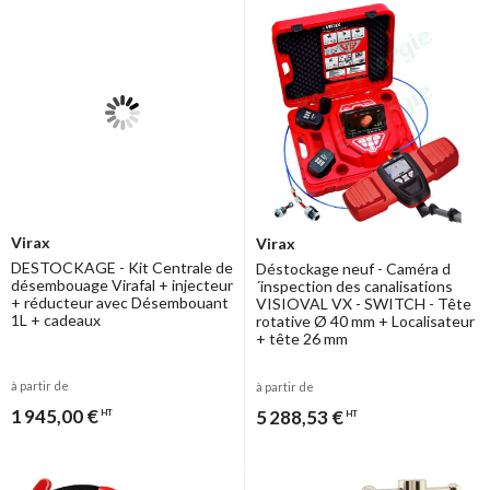
Virax
Virax
DESTOCKAGE - Kit Centrale de
Déstockage neuf - Caméra d
désembouage Virafal + injecteur
´inspection des canalisations
+ réducteur avec Désembouant
VISIOVAL VX - SWITCH - Tête
1L + cadeaux
rotative Ø 40 mm + Localisateur
+ tête 26 mm
à partir de
à partir de
1 945,00 €
5 288,53 €
HT
HT