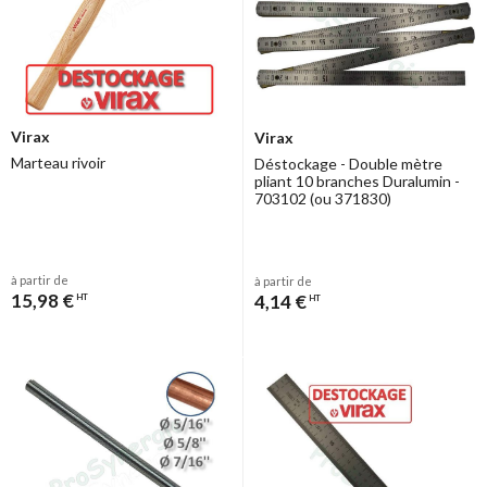
Virax
Virax
Marteau rivoir
Déstockage - Double mètre
pliant 10 branches Duralumin -
703102 (ou 371830)
à partir de
à partir de
15,98 €
4,14 €
HT
HT