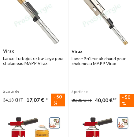
Virax
Virax
Lance Turbojet extra-large pour
Lance Brûleur air chaud pour
chalumeau MAPP Virax
chalumeau MAPP Virax
à partir de
à partir de
-
50
-
50
17,07 €
40,00 €
34,13 €
HT
HT
80,00 €
HT
HT
%
%