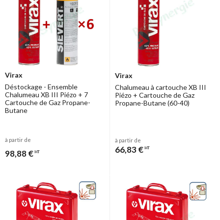
Virax
Virax
Déstockage - Ensemble
Chalumeau à cartouche XB III
Chalumeau XB III Piézo + 7
Piézo + Cartouche de Gaz
Cartouche de Gaz Propane-
Propane-Butane (60-40)
Butane
à partir de
à partir de
66,83 €
HT
98,88 €
HT