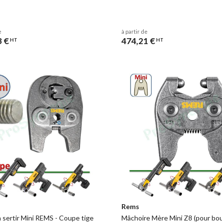
e
à partir de
3 €
474,21 €
HT
HT
Rems
à sertir Mini REMS - Coupe tige
Mâchoire Mère Mini Z8 (pour bo