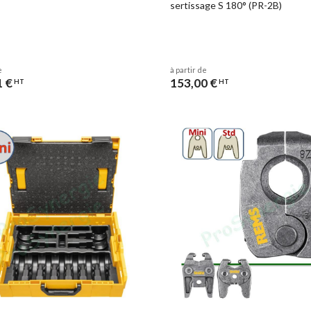
sertissage S 180° (PR-2B)
e
à partir de
1 €
153,00 €
HT
HT