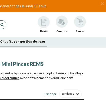
rendront dès le lundi 17 août.
Devis
Compte
Panier
Chauffage - gestion de l'eau
 à Mini Pinces REMS
èrement adaptée aux chantiers de plomberie et chauffage
s électriques
avec entraînement hydraulique sont
du marché (adaptés aux différentes marques utilisées en
Trier par
tendance
isation fonctionnelle avec une machine compacte et légère,