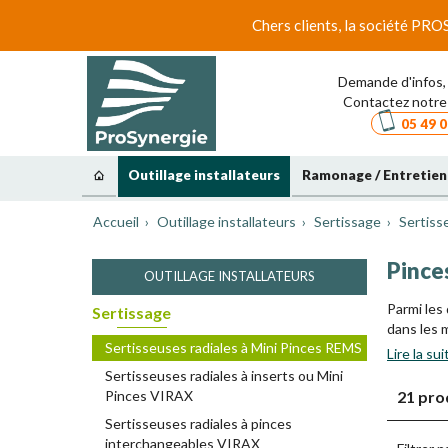
Chers clients, la société PRO
Demande d'infos, 
Contactez notre 
05 49 0
Outillage installateurs
Ramonage / Entretien
Accueil
Outillage installateurs
Sertissage
Sertiss
Pinces
OUTILLAGE INSTALLATEURS
Parmi les
Sertissage
dans les m
Sertisseuses radiales à Mini Pinces REMS
exclusive
Lire la sui
France et
Sertisseuses radiales à inserts ou Mini
Pinces VIRAX
21 pro
Le coupl
particuli
Sertisseuses radiales à pinces
interchangeables VIRAX