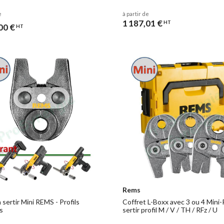
t une offre complète de
pinces à sertir électriques
, dont la gamme d
e
à partir de
1 187,01 €
HT
00 €
HT
Rems
 sertir Mini REMS - Profils
Coffret L-Boxx avec 3 ou 4 Mini-
s
sertir profil M / V / TH / RFz / U