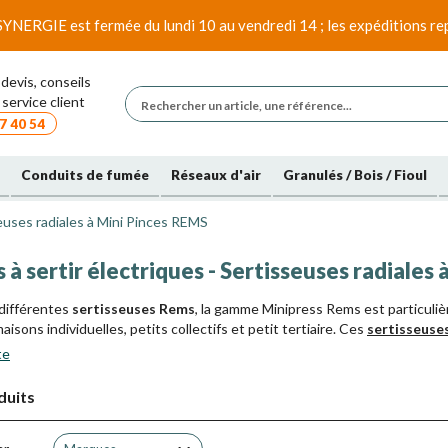
SYNERGIE est fermée du lundi 10 au vendredi 14 ; les expéditions rep
devis, conseils
service client
7 40 54
Conduits de fumée
Réseaux d'air
Granulés / Bois / Fioul
euses radiales à Mini Pinces REMS
 à sertir électriques - Sertisseuses radiales
 différentes
sertisseuses Rems
, la gamme Minipress Rems est particuli
aisons individuelles, petits collectifs et petit tertiaire. Ces
sertisseuse
ment montées avec des Mini-Pinces pour tous les profils de sertissage 
te
 en Europe).
duits
e
Sertisseuse Mini-Press + Mini-Pince REMS
à sertir garantit une util
èrement dans les emplacements réduits.