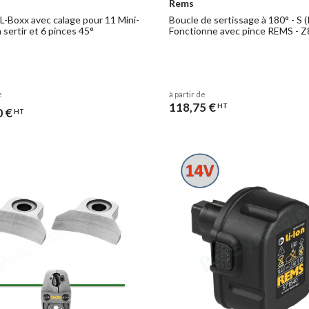
Rems
 L-Boxx avec calage pour 11 Mini-
Boucle de sertissage à 180° - S (
 sertir et 6 pinces 45°
Fonctionne avec pince REMS - Z
e
à partir de
118,75 €
HT
0 €
HT