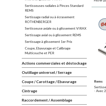
Après de 
Filtrer p
sertisseu
Sertisseuses radiales à Pinces Standard
REMS
La
sertis
• Raccord
Sertissage radial ou à écrasement
• Raccord
ROTHENBERGER
• Raccord
Sertisseuse axiale ou à glissement VIRAX
• Raccords
Sertissage axial ou à glissement REMS
La machin
• Sertiss
Sertissage à glissement 1er Prix
• Retour 
Coupe, Ebavurage et Calibrage
• Verrouil
Multicouche et PER
• Batteri
La
sertis
Actions commerciales et déstockage
termes de
Outillage universel / Serrage
Outre les
l’aliment
Rems
Coupe / Carottage / Ebavurage
Sertiss
Sertis
Cintrage
- Avec 2
Rems est
Raccordement / Assemblage
allemande
extrêmeme