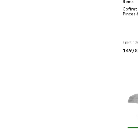
Rems
Coffret
Pinces à
à partir d
149,0