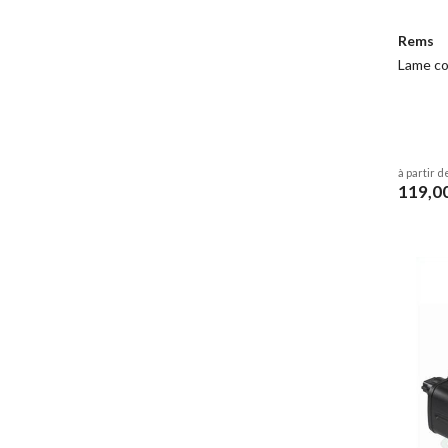
Rems
Lame co
à partir d
119,0