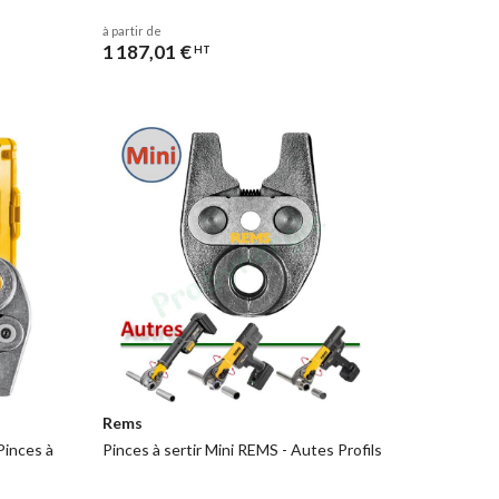
e
sertisseuses Rems Mini-Press
.
à partir de
1 187,01 €
HT
Rems
Pinces à
Pinces à sertir Mini REMS - Autes Profils