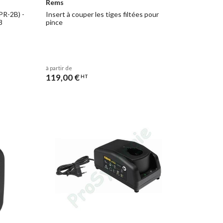
Rems
PR-2B) -
Insert à couper les tiges filtées pour
8
pince
à partir de
119,00 €
HT