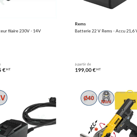
Rems
eur filaire 230V - 14V
Batterie 22 V Rems - Accu 21,6 
e
à partir de
5 €
199,00 €
HT
HT