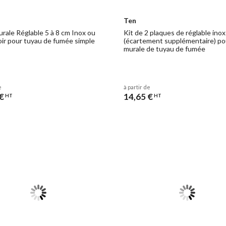
Ten
urale Réglable 5 à 8 cm Inox ou
Kit de 2 plaques de réglable ino
oir pour tuyau de fumée simple
(écartement supplémentaire) po
murale de tuyau de fumée
e
à partir de
€
14,65 €
HT
HT