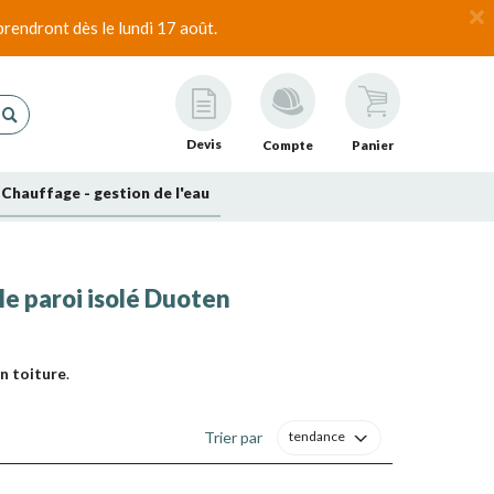
rendront dès le lundi 17 août.
Devis
Compte
Panier
Chauffage - gestion de l'eau
e paroi isolé Duoten
en toiture
.
e sécurité du conduit de fumée (Cf.
norme DTU
).
Trier par
tendance
e de cheminée en extérieur