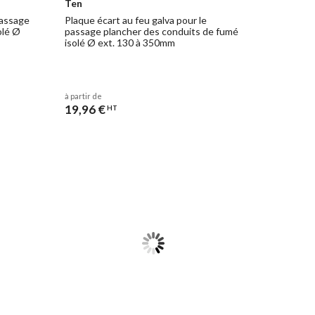
Ten
passage
Plaque écart au feu galva pour le
olé Ø
passage plancher des conduits de fumé
isolé Ø ext. 130 à 350mm
à partir de
19,96 €
HT