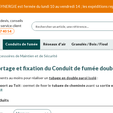
SYNERGIE est fermée du lundi 10 au vendredi 14 ; les expéditions rep
devis, conseils
service client
7 40 54
Conduits de fumée
Réseaux d'air
Granulés / Bois / Fioul
cessoires de Maintien et de Sécurité
rtage et fixation du Conduit de fumée doubl
ments au moins pour réaliser un
tubage en double paroi isolé
:
port au Toit
: permet de fixer le
tubage de cheminée
avant sa
sortie 
te
port P
lancher
: aide au maintien du tubage de cheminée et distances d
de murale
maintient le tubage. Une
Bride Murale
tous les deux mètres.
duits
verez aussi ces autres accessoies :
lliers larges et / ou la bride de haubannage pour les éléments de tubag