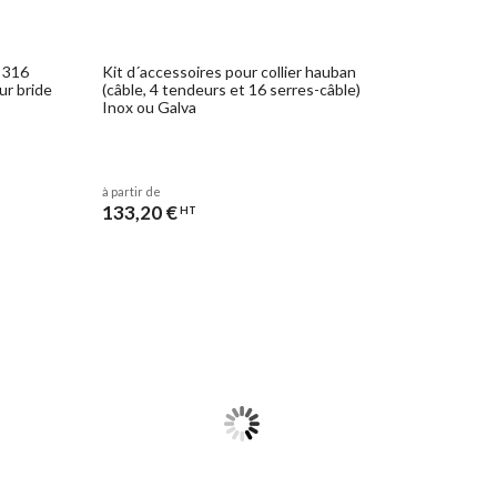
x 316
Kit d´accessoires pour collier hauban
ur bride
(câble, 4 tendeurs et 16 serres-câble)
Inox ou Galva
à partir de
133,20 €
HT