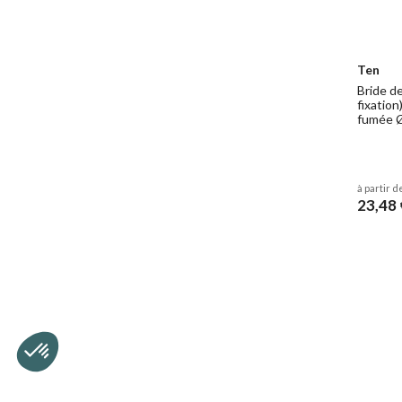
Ten
Bride d
fixatio
fumée 
à partir d
23,48 