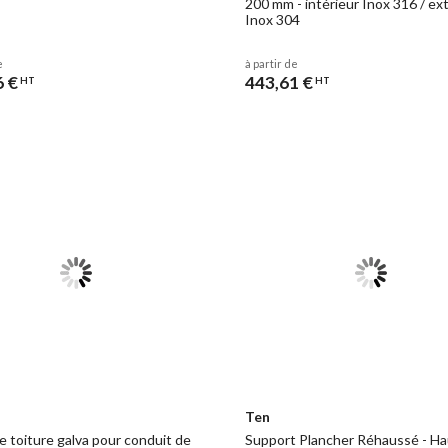
200 mm - intérieur Inox 316 / ex
Inox 304
e
à partir de
6 €
443,61 €
HT
HT
Ten
e toiture galva pour conduit de
Support Plancher Réhaussé - Ha