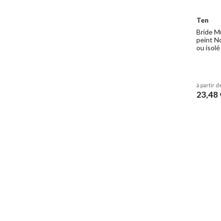
Ten
Bride M
peint N
ou isolé
à partir d
23,48 