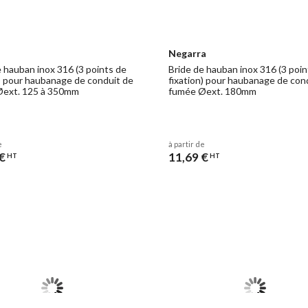
Negarra
e hauban inox 316 (3 points de
Bride de hauban inox 316 (3 poin
n) pour haubanage de conduit de
fixation) pour haubanage de con
Øext. 125 à 350mm
fumée Øext. 180mm
e
à partir de
€
11,69 €
HT
HT