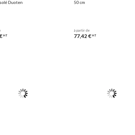
solé Duoten
50 cm
e
à partir de
€
77,42 €
HT
HT