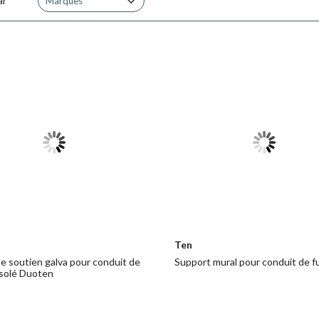
ar
port mural pour un supportage en pied de conduit
Marques
Ten
de soutien galva pour conduit de
Support mural pour conduit de 
solé Duoten