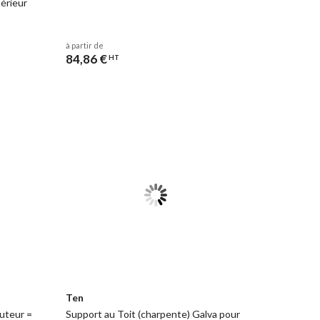
térieur
à partir de
84,86 €
HT
Ten
uteur =
Support au Toit (charpente) Galva pour