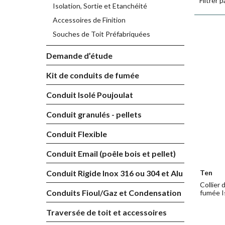
Filtrer p
Le sup
Isolation, Sortie et Etanchéité
etc...
Accessoires de Finition
Souches de Toit Préfabriquées
Demande d’étude
Kit de conduits de fumée
Conduit Isolé Poujoulat
Conduit granulés - pellets
Conduit Flexible
Conduit Email (poêle bois et pellet)
Ten
Conduit Rigide Inox 316 ou 304 et Alu
Collier 
Conduits Fioul/Gaz et Condensation
fumée I
Traversée de toit et accessoires