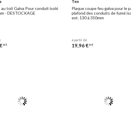
a
Ten
au toit Galva Pour conduit isolé
Plaque coupe feu galva pour le 
mm - DESTOCKAGE
plafond des conduits de fumé is
ext. 130 à 350mm
e
à partir de
€
19,96 €
HT
HT