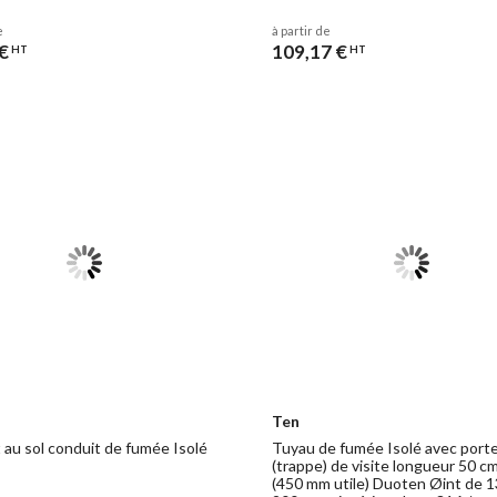
e
à partir de
€
109,17 €
HT
HT
Ten
 au sol conduit de fumée Isolé
Tuyau de fumée Isolé avec port
(trappe) de visite longueur 50 c
(450 mm utile) Duoten Øint de 1