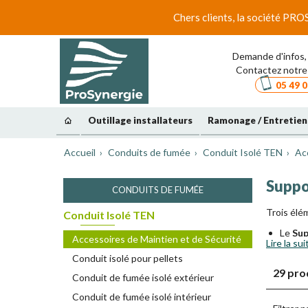
Chers clients, la société PRO
Demande d'infos, 
Contactez notre 
05 49 0
Outillage installateurs
Ramonage / Entretien
Accueil
Conduits de fumée
Conduit Isolé TEN
Ac
Suppo
CONDUITS DE FUMÉE
Trois élé
Conduit Isolé TEN
Le
Sup
Accessoires de Maintien et de Sécurité
Lire la sui
Le
Sup
Conduit isolé pour pellets
La
Bri
29 pro
Vous trou
Conduit de fumée isolé extérieur
Les co
Conduit de fumée isolé intérieur