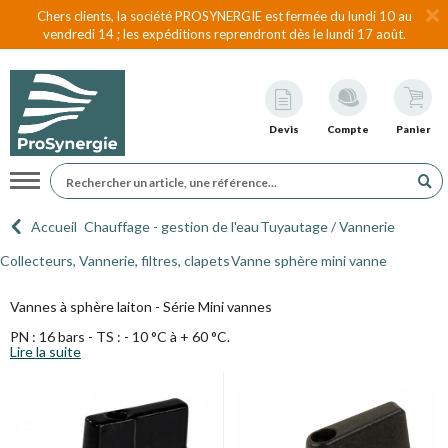
Chers clients, la société PROSYNERGIE est fermée du lundi 10 au
vendredi 14 ; les expéditions reprendront dès le lundi 17 août.
Devis
Compte
Panier
Navigation
Accueil
Chauffage - gestion de l'eau
Tuyautage / Vannerie
Collecteurs, Vannerie, filtres, clapets
Vanne sphère mini vanne
Vannes à sphère laiton - Série Mini vannes
PN : 16 bars - TS : - 10 °C à + 60 °C.
Lire la suite
Modèles 677/674 694/697/690 : corps laiton nickelé, manette
aluminium noire.
Modèles 553/554 : corps laiton nickelé, manette aluminium papillon
rouge.