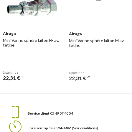
Airaga
Airaga
Mini Vanne sphère laiton FF av.
Mini Vanne sphère laiton M av.
tétine
tétine
à partir de
à partir de
22,31 €
22,31 €
HT
HT
Service client
05 49 07 40 54
Livraison rapide
en 24/48h*
(Voir conditions)