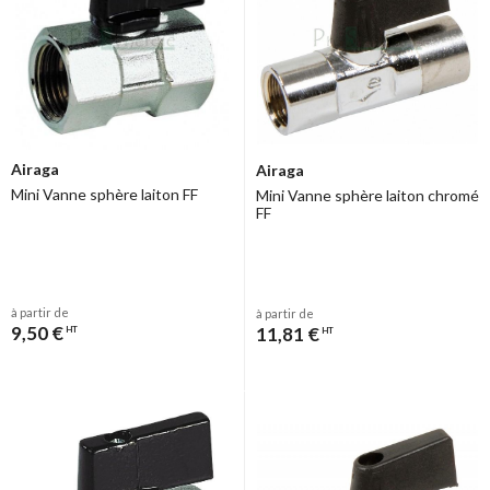
Modèles 691/692/693 : corps laiton chromé, manette plastique
noire.
Airaga
Airaga
Mini Vanne sphère laiton FF
Mini Vanne sphère laiton chromé
FF
à partir de
à partir de
9,50 €
11,81 €
HT
HT