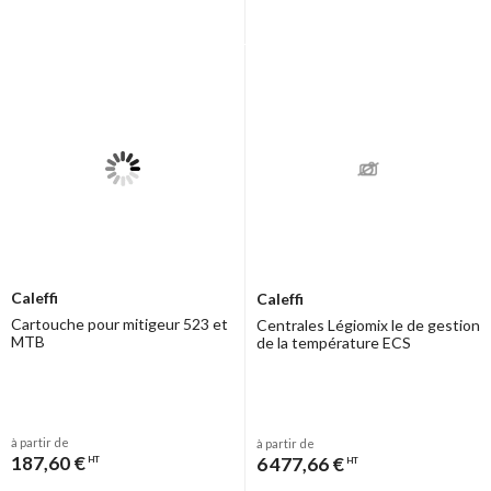
Caleffi
Caleffi
Cartouche pour mitigeur 523 et
Centrales Légiomix le de gestion
MTB
de la température ECS
à partir de
à partir de
187,60 €
6 477,66 €
HT
HT