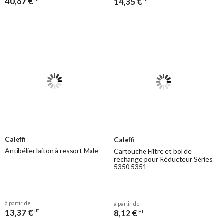
40,67 €
14,35 €
Caleffi
Caleffi
Antibélier laiton à ressort Male
Cartouche Filtre et bol de
rechange pour Réducteur Séries
5350 5351
à partir de
à partir de
13,37 €
8,12 €
HT
HT