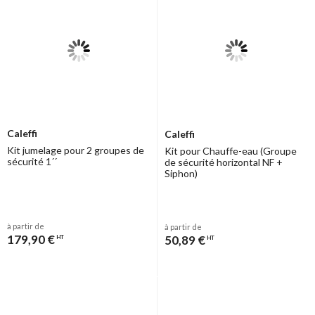
Caleffi
Caleffi
Kit jumelage pour 2 groupes de
Kit pour Chauffe-eau (Groupe
sécurité 1´´
de sécurité horizontal NF +
Siphon)
à partir de
à partir de
179,90 €
50,89 €
HT
HT