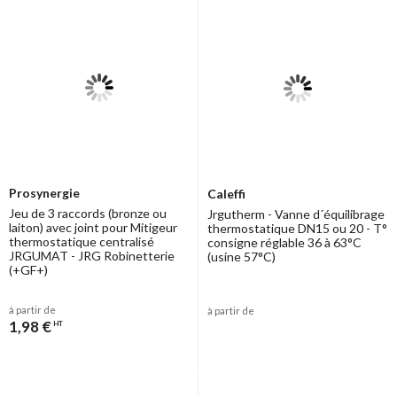
Prosynergie
Caleffi
Jeu de 3 raccords (bronze ou
Jrgutherm - Vanne d´équilibrage
laiton) avec joint pour Mitigeur
thermostatique DN15 ou 20 - T°
thermostatique centralisé
consigne réglable 36 à 63°C
JRGUMAT - JRG Robinetterie
(usine 57°C)
(+GF+)
à partir de
à partir de
1,98 €
HT