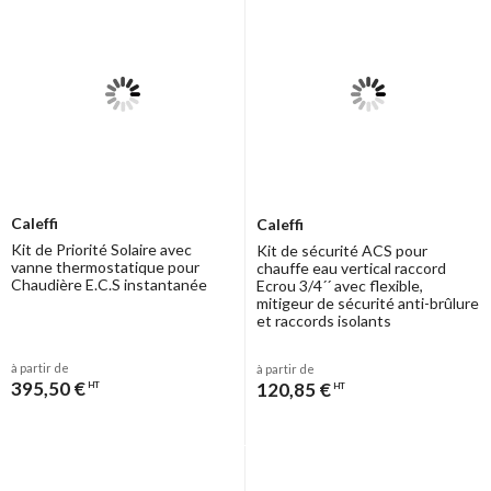
Caleffi
Caleffi
Kit de Priorité Solaire avec
Kit de sécurité ACS pour
vanne thermostatique pour
chauffe eau vertical raccord
Chaudière E.C.S instantanée
Ecrou 3/4´´ avec flexible,
mitigeur de sécurité anti-brûlure
et raccords isolants
à partir de
à partir de
395,50 €
120,85 €
HT
HT