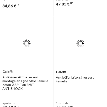
47,85 €
HT
34,86 €
HT
Caleffi
Caleffi
Antibélier ACS à ressort
Antibélier laiton à ressort
montage en ligne Mâle Femelle
Femelle
ecrou Ø3/4´´ ou 3/8´´-
ANTISHOCK
à partir de
à partir de
HT
HT