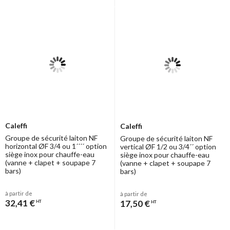
Caleffi
Caleffi
Groupe de sécurité laiton NF
Groupe de sécurité laiton NF
horizontal ØF 3/4 ou 1´´´´ option
vertical ØF 1/2 ou 3/4´´ option
siège inox pour chauffe-eau
siège inox pour chauffe-eau
(vanne + clapet + soupape 7
(vanne + clapet + soupape 7
bars)
bars)
à partir de
à partir de
32,41 €
17,50 €
HT
HT