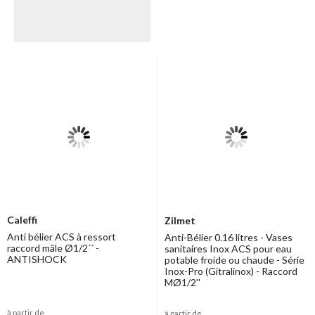
Caleffi
Zilmet
Anti bélier ACS à ressort
Anti-Bélier 0.16 litres - Vases
raccord mâle Ø1/2´´ -
sanitaires Inox ACS pour eau
ANTISHOCK
potable froide ou chaude - Série
Inox-Pro (Gitralinox) - Raccord
MØ1/2''
à partir de
à partir de