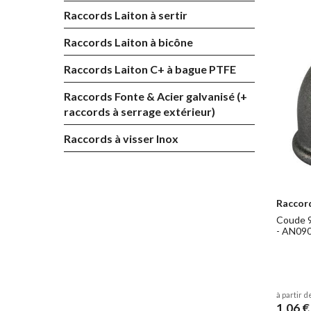
partielle
Raccords Laiton à sertir
éliminer 
Raccords Laiton à bicône
carbone d
Par exem
Raccords Laiton C+ à bague PTFE
une défor
Raccords Fonte & Acier galvanisé (+
raccords à serrage extérieur)
Désign
Raccords à visser Inox
GJMW
005 C
bla
Raccor
GJMB/3
Coude 9
Coeur
- AN09
On observ
à partir d
1,06 €