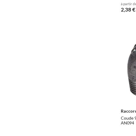
à partir d
2,38 €
Raccor
Coude 9
AN094