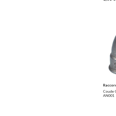
Raccor
Coude G
AN001