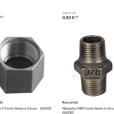
e
à partir de
0,80 €
HT
HT
ds
Raccords
 F Fonte Noire à Visser - AN300
Mamelon MM Fonte Noire à Visse
AN280