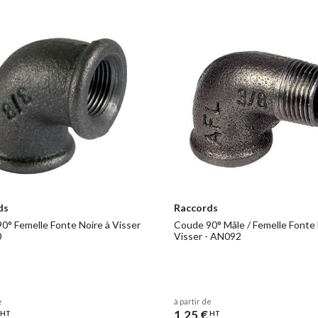
ment ou totalement décarburisé selon la section de la pièce. Cette étap
le carbone. Le carbone (C) est capté par l´oxygène (O) et s´échappe en
ans la pièce traitée. Les quelques "molécules" de carbone restent dans la
ple :
La désignation d´une fonte malléable à coeur blanc ayant une stru
mation mini de 5% sur une pièce de 12mm de diamètre, sera GJMW/400-
Résistance
0,2%
Diamètre de la
Déformation
ation
Rm N/mm2
´épreu
pièce testée Mm
A3,4 % Min.
Min.
/400-
oeur
12
400
5
nc
ds
Raccords
50-10
12
350
10
0° Femelle Fonte Noire à Visser
Coude 90° Mâle / Femelle Fonte 
 noir
0
Visser - AN092
e dans le tableau (ci-dessus) les propriétés mécaniques des deux types
e
à partir de
1,25 €
HT
HT