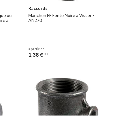
Raccords
que ou
Manchon FF Fonte Noire à Visser -
ire à
AN270
à partir de
1,38 €
HT