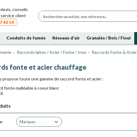
devis, conseils
service client
7 40 54
Conduits de fumée
Réseaux d'air
Granulés / Bois / Fioul
nnerie
Raccords laiton / Acier / Fonte / Inox
Raccords Fonte & Acier
rds fonte et acier chauffage
 propose toute une gamme de raccord fonte et acier :
d fonte malléable à coeur blanc
te
ns et manchons acier selon la norme NFA 49145
ds acier forgé ASTM A105 série 3000 selon la norme ASME B16.11
duits
ds acier à souder selon la norme EN 10253-1.
st un alliage ferreux contenant à l´état brut plus de 2% de carbone (C), 
(S)
ar
Marques
alléable à "coeur blanc" :
 d´une fonte malléable ayant subit un traitement thermique en atmosphère