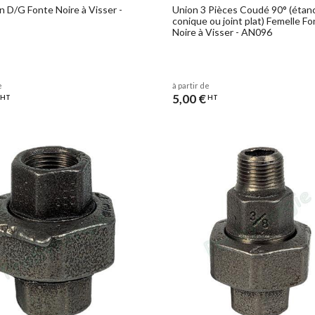
 D/G Fonte Noire à Visser -
Union 3 Pièces Coudé 90° (étan
conique ou joint plat) Femelle F
Noire à Visser - AN096
e
à partir de
5,00 €
HT
HT