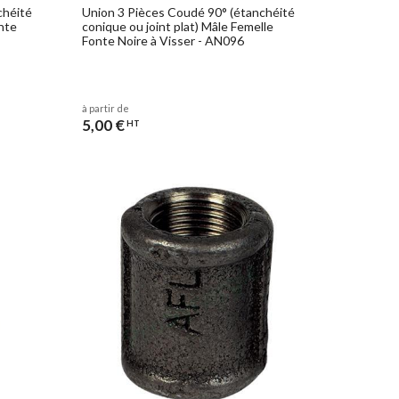
chéité
Union 3 Pièces Coudé 90° (étanchéité
onte
conique ou joint plat) Mâle Femelle
Fonte Noire à Visser - AN096
à partir de
5,00 €
HT