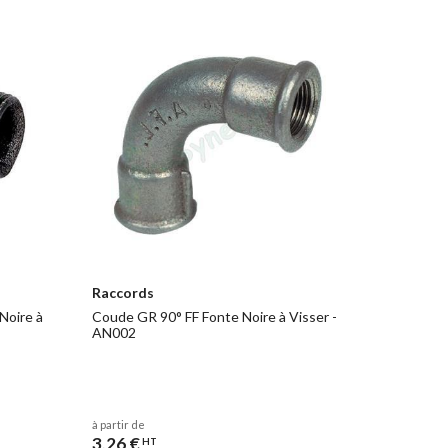
e dans le process est déterminante et indispensable pour
 CO2 et on passe d´une concentration de 2% à 0,1% de
 partie centrale de la pièce.
cture perlitique avec une résistance mini de 400N/mm2 et
5.
 résistance d
Test résistance
ve Rp0,2 N/mm2
Brinell HBW Max.
Min.
220
220
Raccords
200
150
Noire à
Coude GR 90° FF Fonte Noire à Visser -
AN002
 de raccords en fonte
à partir de
3,26 €
HT