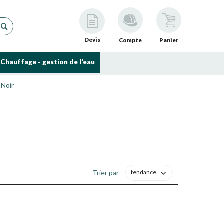
Devis
Compte
Panier
Chauffage - gestion de l'eau
 Noir
Trier par
tendance
du silicium (Si), du manganèse (Mn), du phosphore (P) et
 de décarburation afin d´obtenir un matériau qui est