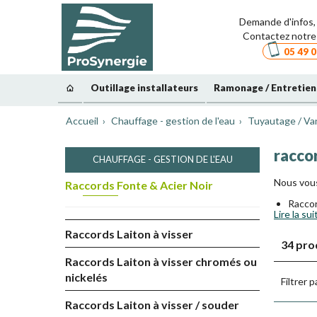
Demande d'infos, 
Contactez notre 
05 49 0
Outillage installateurs
Ramonage / Entretien
Accueil
Chauffage - gestion de l'eau
Tuyautage / Va
racco
CHAUFFAGE - GESTION DE L'EAU
Nous vous
Raccords Fonte & Acier Noir
Raccor
Lire la sui
Mamelo
Raccor
Raccords Laiton à visser
34 pro
Raccor
La fonte e
Raccords Laiton à visser chromés ou
du soufre 
nickelés
Filtrer p
La fonte m
Raccords Laiton à visser / souder
Il s´agit