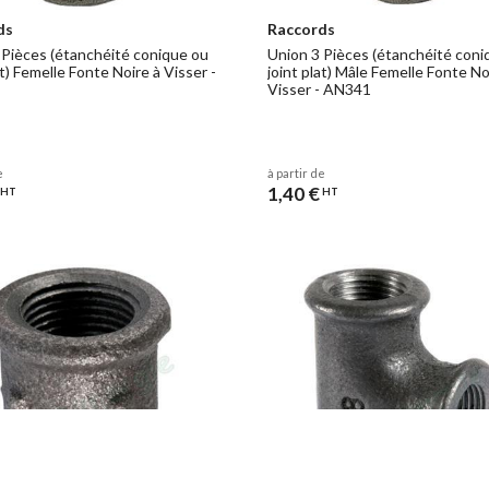
ds
Raccords
 Pièces (étanchéité conique ou
Union 3 Pièces (étanchéité coni
at) Femelle Fonte Noire à Visser -
joint plat) Mâle Femelle Fonte No
Visser - AN341
e
à partir de
1,40 €
HT
HT