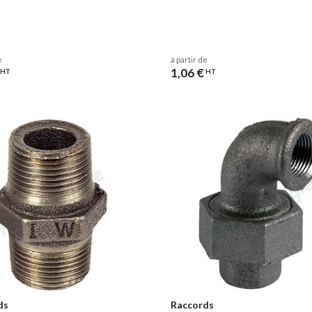
e
à partir de
1,06 €
HT
HT
ds
Raccords