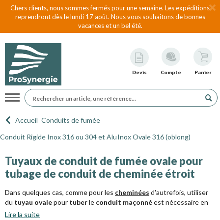
Chers clients, nous sommes fermés pour une semaine. Les expéditions
reprendront dès le lundi 17 août. Nous vous souhaitons de bonnes
vacances et un bel été.
Devis
Compte
Panier
Navigation
Accueil
Conduits de fumée
Conduit Rigide Inox 316 ou 304 et Alu
Inox Ovale 316 (oblong)
Tuyaux de conduit de fumée ovale pour
tubage de conduit de cheminée étroit
Dans quelques cas, comme pour les
cheminées
d'autrefois, utiliser
du
tuyau ovale
pour
tuber
le
conduit maçonné
est nécessaire en
raison d'un dimensionnement incompatible avec les diamètres des
Lire la suite