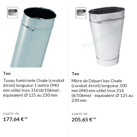
tubages
existant et les règles de sécurité. Ces conduits ont une
correspondance avec une côte cylindrique. Un tableau des côtes est
consultable en cliquant sur "plus" juste ci-dessous.
Correspondance entre les tailles tuyau
fumée ovale et circulaire
Longueur
(mm) par
145 x
165 x
180 x
265 x
315 x
240 x
290 x
Largeur
90
100
110
135
145
180
180
(mm)
Ten
Ten
Diamètre
Tuyau fumisterie Ovale (conduit
Mitre de Départ bas Ovale
étroit) longueur 1 mètre (940
(conduit étroit) longueur 500
Equivalent
125
139
153
180
200
200
230
mm utile) Inox 316 (6/10ème) -
mm (440 mm utile) Inox 316
(mm)
équivalent Ø 125 au 230 mm
(6/10ème) - équivalent Ø 125 au
230 mm
à partir de
à partir de
177,64 €
205,65 €
HT
HT