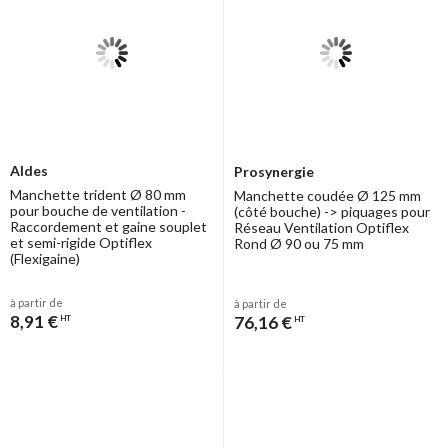
Aldes
Prosynergie
Manchette trident Ø 80 mm
Manchette coudée Ø 125 mm
pour bouche de ventilation -
(côté bouche) -> piquages pour
Raccordement et gaine souplet
Réseau Ventilation Optiflex
et semi-rigide Optiflex
Rond Ø 90 ou 75 mm
(Flexigaine)
à partir de
à partir de
8,91 €
76,16 €
HT
HT