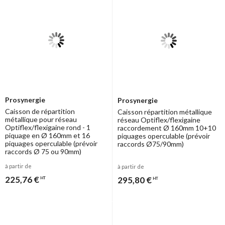
2 piquages
Manchette droite 1
7
Coude
16
piquage
Manchette
8
Raccord mixte coudé
17
rectangulaire
Caisson de
9
Raccord mixte droit
18
répartition
Prosynergie
Prosynergie
ATTENTION
:
Ces conduits voués à être encastrés sont
Caisson de répartition
Caisson répartition métallique
conditionnés par le fabricant en rouleau sans protections
métallique pour réseau
réseau Optiflex/flexigaine
Optiflex/flexigaine rond - 1
particulières, ce qui veut dire qu'il ne peut être exigé une esthétique
raccordement Ø 160mm 10+10
piquage en Ø 160mm et 16
piquages operculable (prévoir
irréprochable. Pour une application décorative (exigence esthétique
piquages operculable (prévoir
raccords Ø75/90mm)
particulière) merci de nous faire une demande spéciale Nous
raccords Ø 75 ou 90mm)
étudierons alors pour vous, si possible, une solution particulière.
à partir de
à partir de
225,76 €
295,80 €
HT
HT