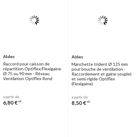
Aldes
Aldes
Raccord pour caisson de
Manchette trident Ø 125 mm
répartition Optiflex/Flexigaine
pour bouche de ventilation -
Ø 75 ou 90 mm - Réseau
Raccordement et gaine souplet
Ventilation Optiflex Rond
et semi-rigide Optiflex
(Flexigaine)
à partir de
à partir de
6,80 €
8,50 €
HT
HT