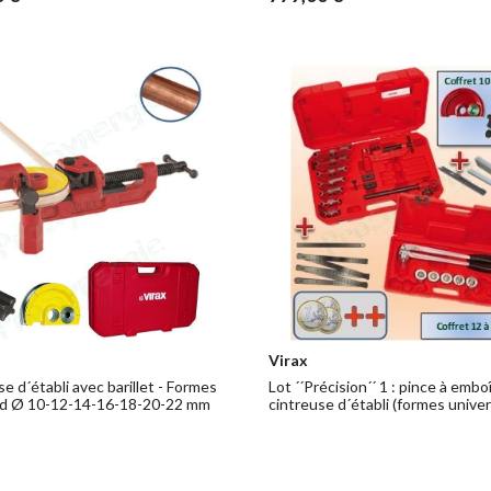
Virax
e d´établi avec barillet - Formes
Lot ´´Précision´´ 1 : pince à embo
d Ø 10-12-14-16-18-20-22 mm
cintreuse d´établi (formes univer