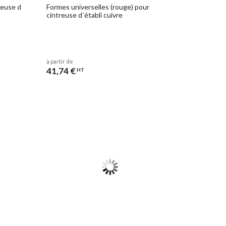
reuse d
Formes universelles (rouge) pour
cintreuse d´établi cuivre
à partir de
41,74 €
HT