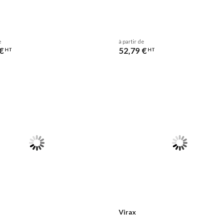
e
à partir de
€
52,79 €
HT
HT
Virax