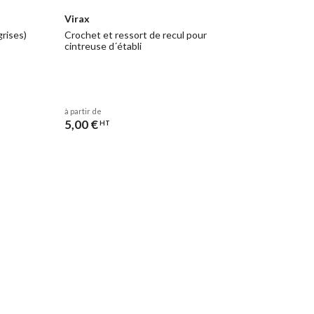
Virax
rises)
Crochet et ressort de recul pour
cintreuse d´établi
à partir de
5,00 €
HT