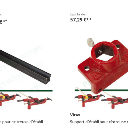
e
à partir de
57,29 €
HT
€
HT
Virax
e pour cintreuse d´établi
Support d´établi pour cintreuse 