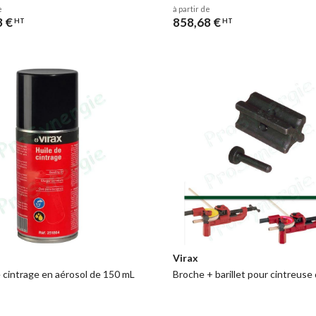
e
à partir de
3 €
858,68 €
HT
HT
Virax
e cintrage en aérosol de 150 mL
Broche + barillet pour cintreuse 