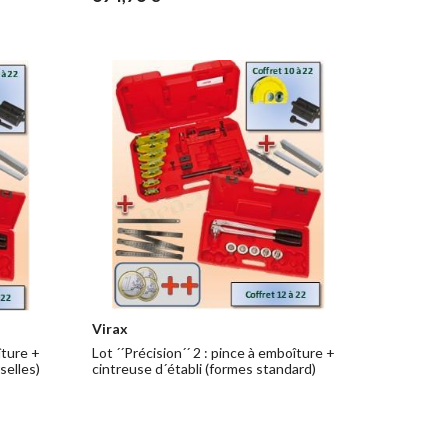
Virax
îture +
Lot ´´Précision´´ 2 : pince à emboîture +
selles)
cintreuse d´établi (formes standard)