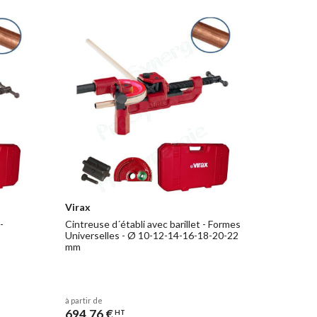
Virax
-
Cintreuse d´établi avec barillet - Formes
Universelles - Ø 10-12-14-16-18-20-22
mm
à partir de
694,76 €
HT