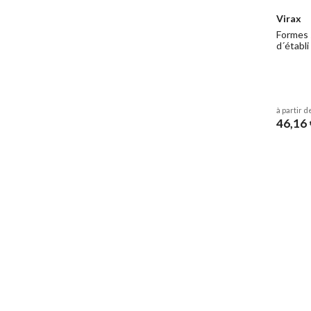
Virax
Formes 
d´établi
à partir d
46,16 