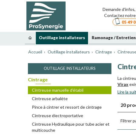
Demande d'infos, 
Contactez notre 
05 49 0
Outillage installateurs
Ramonage / Entretien
Accueil
Outillage installateurs
Cintrage
Cintreuse
Cintre
OUTILLAGE INSTALLATEURS
La cintre
Cintrage
Virax
exi
Cintreuse manuelle d’établi
Lire la sui
Formes
Cintreuse arbalète
Formes
20 pro
Contre
Pince à cintrer et ressort de cintrage
Contre
Cintreuse électroportative
Dans le c
Filtrer p
cintreus
Cintreuse Hydraulique pour tube acier et
multicouche