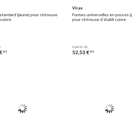
Virax
standard (jaune) pour cintreuse
Formes universelles en pouces (g
 cuivre
pour cintreuse d´établi cuivre
e
à partir de
€
52,53 €
HT
HT