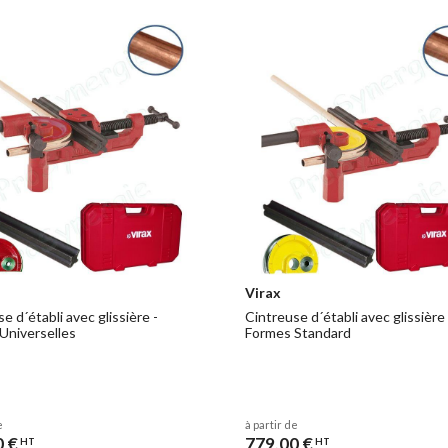
Virax
e d´établi avec glissière -
Cintreuse d´établi avec glissière 
Universelles
Formes Standard
e
à partir de
0 €
779,00 €
HT
HT