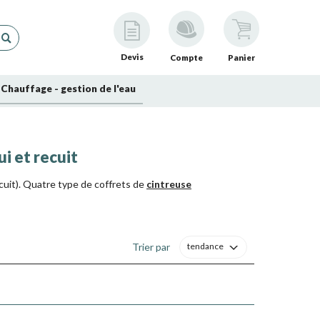
Devis
Compte
Panier
Chauffage - gestion de l'eau
i et recuit
ecuit). Quatre type de coffrets de
cintreuse
Trier par
tendance
t inversement. Retrouvez également tous nos modèles de