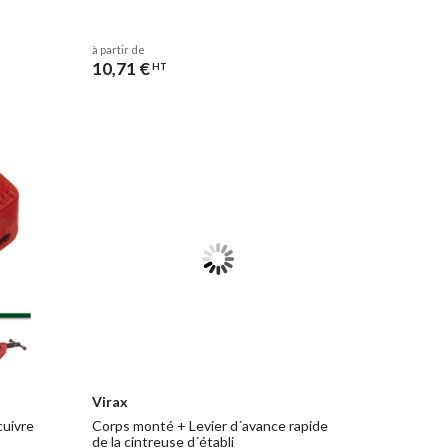
à partir de
10,71 €
HT
Virax
cuivre
Corps monté + Levier d´avance rapide
de la cintreuse d´établi