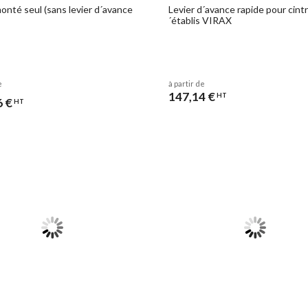
onté seul (sans levier d´avance
Levier d´avance rapide pour cint
´établis VIRAX
e
à partir de
147,14 €
HT
6 €
HT