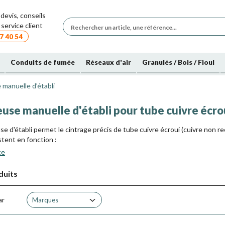
devis, conseils
service client
7 40 54
Conduits de fumée
Réseaux d'air
Granulés / Bois / Fioul
 manuelle d’établi
use manuelle d'établi pour tube cuivre écrou
use d'établi permet le cintrage précis de tube cuivre écroui (cuivre non r
stent en fonction :
te
 Standard (jaune) : cintrage plus court (plus petit rayon)
 Universelle (rouge) : cintrage moins court (déforme moins le cuivre)
duits
-forme Barillet
-forme Glissière
as de composition avec barillet, les glissières peuvent être ajoutées e
ar
Marques
es