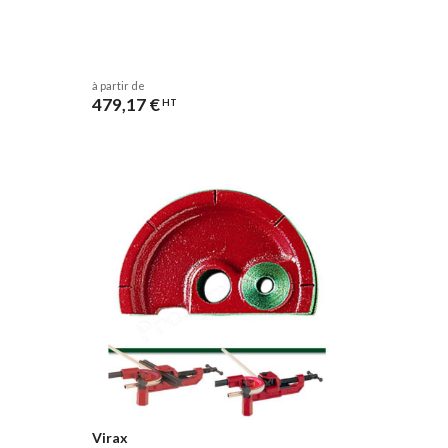
à partir de
479,17 €
HT
Virax