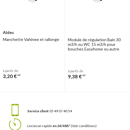
Aldes
Manchette Vahinee et rallonge
Module de régulation Bain 30
m3/h ou WC 15 m3/h pour
bouches Easyhome ou autre
à partir de
à partir de
3,20 €
9,38 €
HT
HT
Service client
05 49 07 40 54
Livraison rapide
en 24/48h*
(Voir conditions)