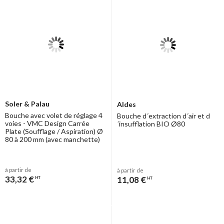
Soler & Palau
Aldes
Bouche avec volet de réglage 4
Bouche d´extraction d´air et d
voies - VMC Design Carrée
´insufflation BIO Ø80
Plate (Soufflage / Aspiration) Ø
80 à 200 mm (avec manchette)
à partir de
à partir de
33,32 €
11,08 €
HT
HT