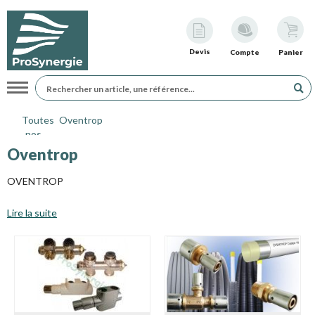
Devis
Compte
Panier
Navigation
Toutes
Oventrop
nos
marques
Oventrop
OVENTROP
Lire la suite