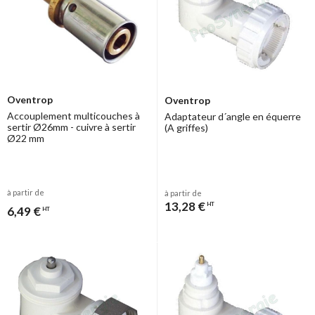
Oventrop
Oventrop
Accouplement multicouches à
Adaptateur d´angle en équerre
sertir Ø26mm - cuivre à sertir
(A griffes)
Ø22 mm
à partir de
à partir de
13,28 €
HT
6,49 €
HT