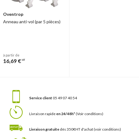
Oventrop
Anneau anti-vol (par 5 pièces)
à partir de
16,69 €
HT
Service client
05 49 07 40 54
Livraison rapide
en 24/48h*
(Voir conditions)
Livraison gratuite
dès 350€HT d'achat
(voir conditions)