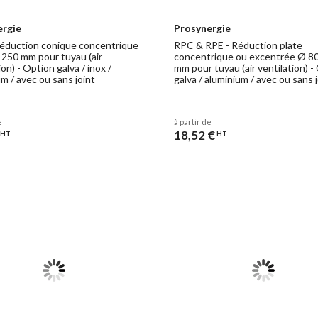
ergie
Prosynergie
éduction conique concentrique
RPC & RPE - Réduction plate
1250 mm pour tuyau (air
concentrique ou excentrée Ø 80
ion) - Option galva / inox /
mm pour tuyau (air ventilation) -
m / avec ou sans joint
galva / aluminium / avec ou sans 
e
à partir de
18,52 €
HT
HT