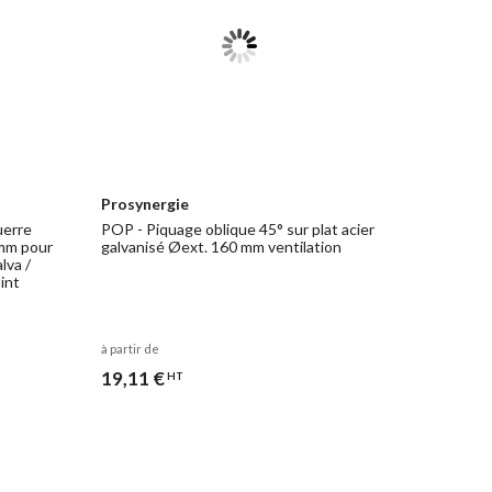
Prosynergie
uerre
POP - Piquage oblique 45° sur plat acier
 mm pour
galvanisé Øext. 160 mm ventilation
lva /
oint
à partir de
19,11 €
HT