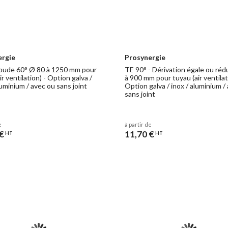
ergie
Prosynergie
oude 60° Ø 80 à 1250 mm pour
TE 90° - Dérivation égale ou réd
ir ventilation) - Option galva /
à 900 mm pour tuyau (air ventilat
luminium / avec ou sans joint
Option galva / inox / aluminium /
sans joint
e
à partir de
€
11,70 €
HT
HT