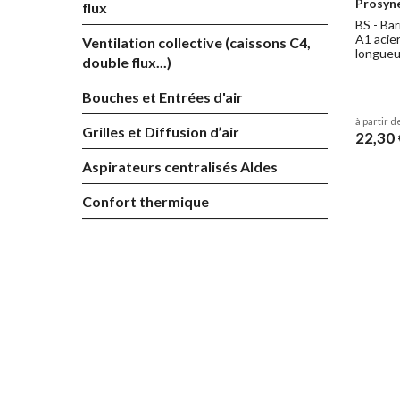
Prosyn
flux
Pour le s
BS - Bar
également
A1 acier
Ventilation collective (caissons C4,
longueu
double flux...)
Norme
Bouches et Entrées d'air
à partir d
Tous nos 
Grilles et Diffusion d’air
22,30 
• Classem
• Dimens
Aspirateurs centralisés Aldes
• Résista
• Acier g
Confort thermique
Assist
Pour tout
notre outi