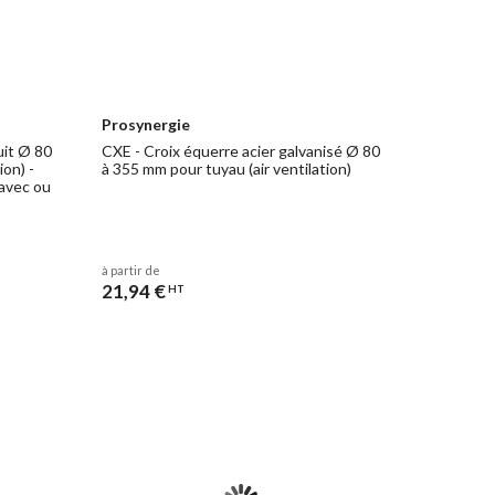
Prosynergie
uit Ø 80
CXE - Croix équerre acier galvanisé Ø 80
ion) -
à 355 mm pour tuyau (air ventilation)
 avec ou
à partir de
21,94 €
HT