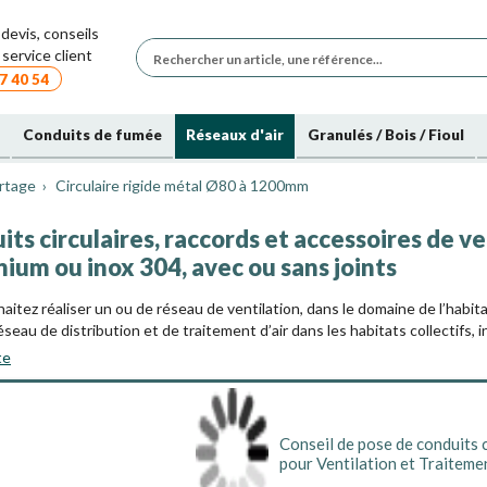
devis, conseils
service client
7 40 54
Conduits de fumée
Réseaux d'air
Granulés / Bois / Fioul
rtage
Circulaire rigide métal Ø80 à 1200mm
ts circulaires, raccords et accessoires de ven
ium ou inox 304, avec ou sans joints
itez réaliser un ou de réseau de ventilation, dans le domaine de l’habitat 
seau de distribution et de traitement d’air dans les habitats collectifs, i
mplète de conduits de
ventilation Galva
. Nous proposons des conduits
te
res standards de 80 mm à 1000 mm.
Conseil de pose de con
ges du réseau d’air circulaire
galva pour Ventilatio
´Air
re Aéraulique : un réseau circulaire va générer moins de pertes de charg