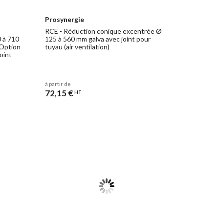
Prosynergie
RCE - Réduction conique excentrée Ø
 à 710
125 à 560 mm galva avec joint pour
 Option
tuyau (air ventilation)
joint
à partir de
72,15 €
HT