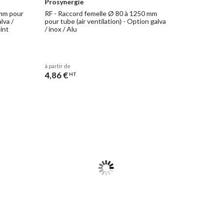
Prosynergie
s à trou, ou des rails de supportage. Prosynergie propose
 mm pour
RF - Raccord femelle Ø 80 à 1250 mm
lva /
pour tube (air ventilation) - Option galva
oint
/ inox / Alu
à partir de
4,86 €
HT
lation Galva
, contactez-nous. Découvrez également