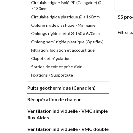
Circulaire rigide isolé PE (Calogaine) Ø
rectangul
>180mm
• Meilleur
55 pro
Circulaire rigide plastique Ø >160mm
rectangul
• Résista
Oblong rigide plastique - Minigaine
• Facilité
Filtrer p
Oblongs rigide métal Ø 160 à 670mm
Oblong semi-rigide plastique (Optiflex)
Access
Filtration, Isolation et accoustique
Clapets et régulation
Les
condu
l’usage et
Sorties de toit et prise d'air
Fixations / Supportage
Monta
Puits géothermique (Canadien)
Le monta
Récupération de chaleur
• Entre de
• Entre de
Ventilation individuelle - VMC simple
flux Aldes
Suppor
Ventilation individuelle - VMC double