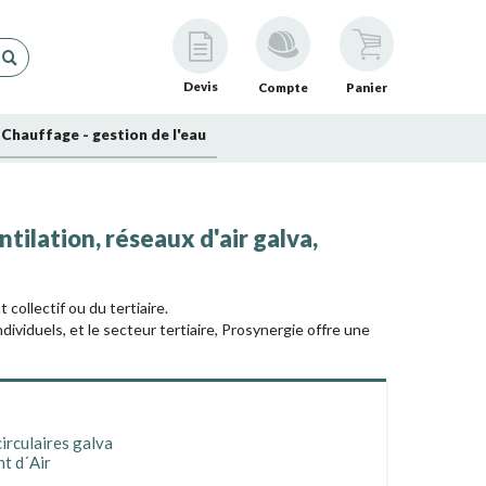
Devis
Compte
Panier
Chauffage - gestion de l'eau
tilation, réseaux d'air galva,
collectif ou du tertiaire.
ndividuels, et le secteur tertiaire, Prosynergie offre une
 circulaires en
acier galvanisé spiralé galva
, disponibles
duits circulaires
n et Traitement d
es de problèmes d'étanchéité que les gaines