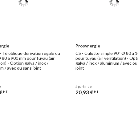
ergie
Prosynergie
- Té oblique dérivation égale ou
CS - Culotte simple 90° Ø 80 à
Ø 80 à 900 mm pour tuyau (air
pour tuyau (air ventilation) - Opt
ion) - Option galva / inox /
galva / inox / aluminium / avec o
m / avec ou sans joint
joint
e
à partir de
€
20,93 €
HT
HT