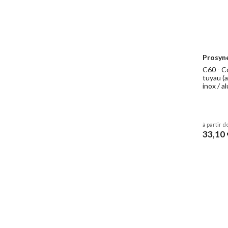
Prosyn
C60 - C
tuyau (a
inox / a
à partir d
33,10 