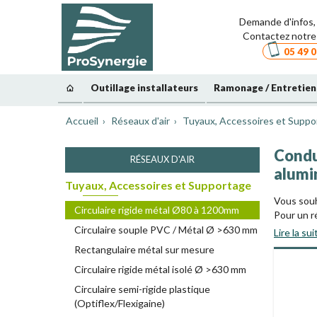
Demande d'infos, 
Contactez notre 
05 49 0
Outillage installateurs
Ramonage / Entretien
Accueil
Réseaux d'air
Tuyaux, Accessoires et Suppo
Condui
RÉSEAUX D'AIR
alumin
Tuyaux, Accessoires et Supportage
Vous souha
Circulaire rigide métal Ø80 à 1200mm
Pour un ré
gamme co
Circulaire souple PVC / Métal Ø >630 mm
Lire la sui
en diamèt
Rectangulaire métal sur mesure
Circulaire rigide métal isolé Ø >630 mm
Avanta
Circulaire semi-rigide plastique
(Optiflex/Flexigaine)
• Meilleu