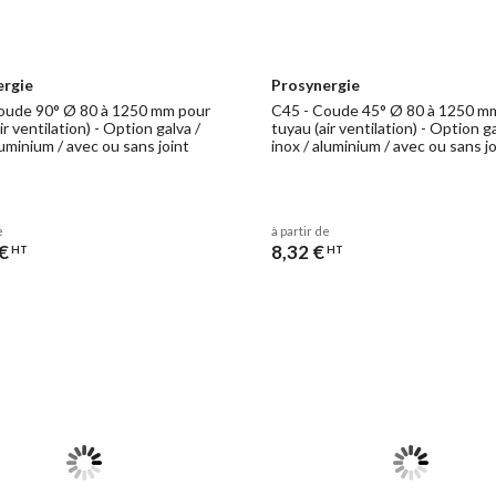
ergie
Prosynergie
oude 90° Ø 80 à 1250 mm pour
C45 - Coude 45° Ø 80 à 1250 m
ir ventilation) - Option galva /
tuyau (air ventilation) - Option ga
luminium / avec ou sans joint
inox / aluminium / avec ou sans j
e
à partir de
€
8,32 €
HT
HT