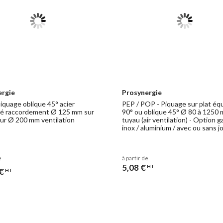
ergie
Prosynergie
iquage oblique 45° acier
PEP / POP - Piquage sur plat éq
sé raccordement Ø 125 mm sur
90° ou oblique 45° Ø 80 à 1250
eur Ø 200 mm ventilation
tuyau (air ventilation) - Option ga
inox / aluminium / avec ou sans j
e
à partir de
5,08 €
HT
€
HT