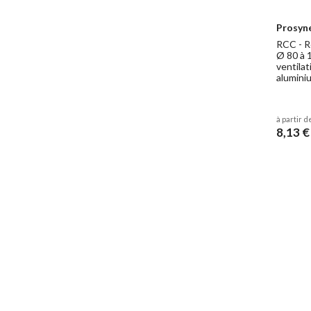
Prosyn
RCC - R
Ø 80 à 
ventilat
aluminiu
à partir d
8,13 €