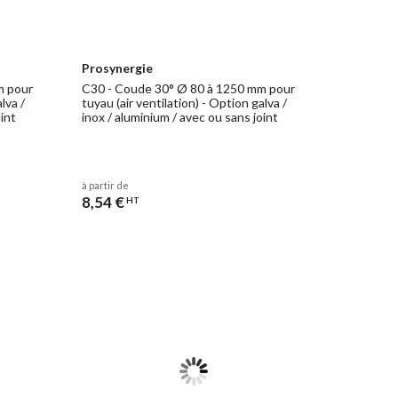
Prosynergie
m pour
C30 - Coude 30° Ø 80 à 1250 mm pour
lva /
tuyau (air ventilation) - Option galva /
oint
inox / aluminium / avec ou sans joint
à partir de
8,54 €
HT