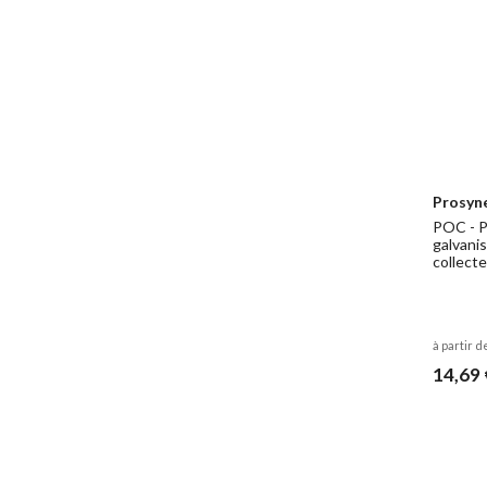
Prosyn
POC - P
galvani
collect
à partir d
14,69 