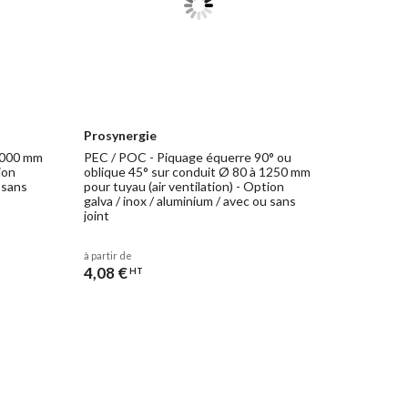
Prosynergie
 1000 mm
PEC / POC - Piquage équerre 90° ou
ion
oblique 45° sur conduit Ø 80 à 1250 mm
u sans
pour tuyau (air ventilation) - Option
galva / inox / aluminium / avec ou sans
joint
à partir de
4,08 €
HT