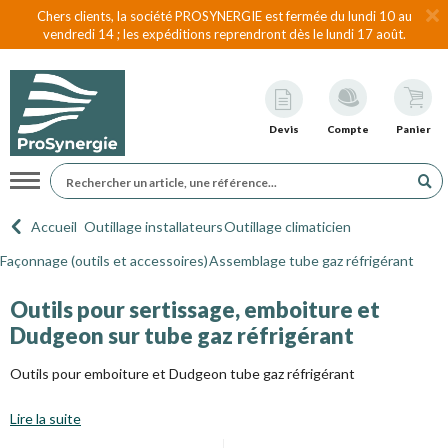
Chers clients, la société PROSYNERGIE est fermée du lundi 10 au
vendredi 14 ; les expéditions reprendront dès le lundi 17 août.
Devis
Compte
Panier
Navigation
Accueil
Outillage installateurs
Outillage climaticien
Façonnage (outils et accessoires)
Assemblage tube gaz réfrigérant
Outils pour sertissage, emboiture et
Dudgeon sur tube gaz réfrigérant
Outils pour emboiture et Dudgeon tube gaz réfrigérant
Lire la suite