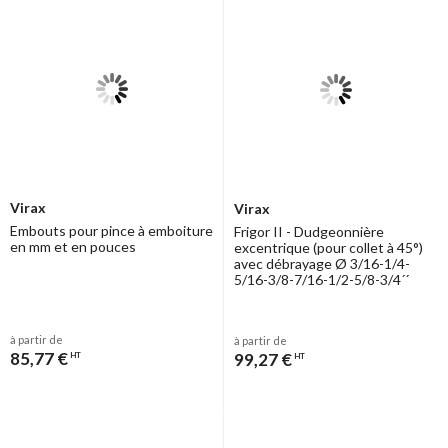
Virax
Virax
Embouts pour pince à emboiture
Frigor II - Dudgeonnière
en mm et en pouces
excentrique (pour collet à 45°)
avec débrayage Ø 3/16-1/4-
5/16-3/8-7/16-1/2-5/8-3/4´´
à partir de
à partir de
85,77 €
99,27 €
HT
HT