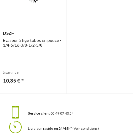
DSZH
Evaseur à tige tubes en pouce -
1/4-5/16-3/8-1/2-5/8´´
à partir de
10,35 €
HT
Service client
05 49 07 40 54
Livraison rapide
en 24/48h*
(Voir conditions)