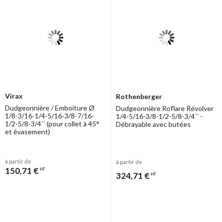
Virax
Rothenberger
Dudgeonnière / Emboiture Ø
Dudgeonnière Roflare Révolver
1/8-3/16-1/4-5/16-3/8-7/16-
1/4-5/16-3/8-1/2-5/8-3/4´´ -
1/2-5/8-3/4´´ (pour collet à 45°
Débrayable avec butées
et évasement)
à partir de
à partir de
150,71 €
HT
324,71 €
HT