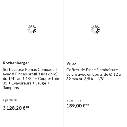
Rothenberger
Virax
Sertisseuse Romax Compact TT
Coffret de Pince à emboîture
avec 8 Pinces profil B (Maxipro)
cuivre avec embouts de Ø 12 à
du 1/4´´ au 1.1/8´´ + Coupe-Tube
32 mm ou 3/8 à 1.1/8´´
35 + Evavureurs + Jauge +
Tampons
à partir de
à partir de
189,00 €
HT
3 128,20 €
HT