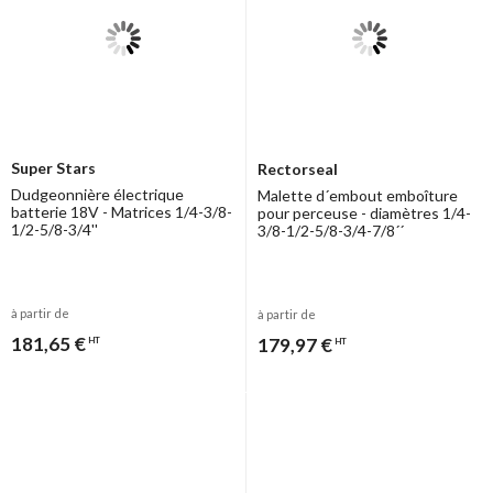
Super Stars
Rectorseal
Dudgeonnière électrique
Malette d´embout emboîture
batterie 18V - Matrices 1/4-3/8-
pour perceuse - diamètres 1/4-
1/2-5/8-3/4''
3/8-1/2-5/8-3/4-7/8´´
à partir de
à partir de
181,65 €
179,97 €
HT
HT