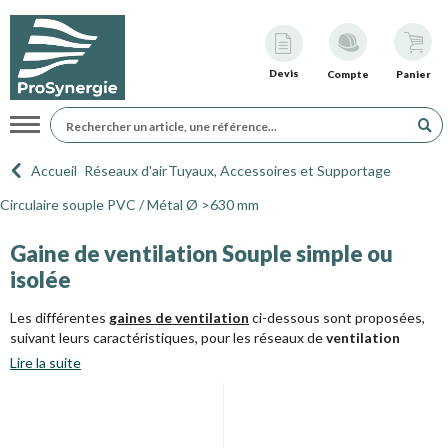
Devis
Compte
Panier
Navigation
Accueil
Réseaux d'air
Tuyaux, Accessoires et Supportage
Circulaire souple PVC / Métal Ø >630 mm
Gaine de ventilation Souple simple ou
isolée
Les différentes
gaines de ventilation
ci-dessous sont proposées,
suivant leurs caractéristiques, pour les réseaux de
ventilation
simple flux
et
double flux
, ainsi que pour le chauffage à air pulsé et
Lire la suite
la
récupération d'air chaud
.
Ces gaines peuvent être isolées avec une épaisseur de 25 ou de 50
mm de
laine afin d'éviter les déperditions de chaleur, mais aussi pour