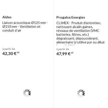
Aldes
Progalva Energies
Liaison acoustique Ø125 mm -
CLIMEX - Produit d'entretien,
Ø150 mm - Ventilation et
nettoyant alcalin gaines,
conduit d´air
réseaux de ventilation (VMC
batteries, filtres, etc.)
dégraissant, dépoussièrant,
alimentaire (s'utilise pur ou dilué
jusqu'à 25%)
à partir de
à partir de
42,30 €
47,99 €
HT
HT