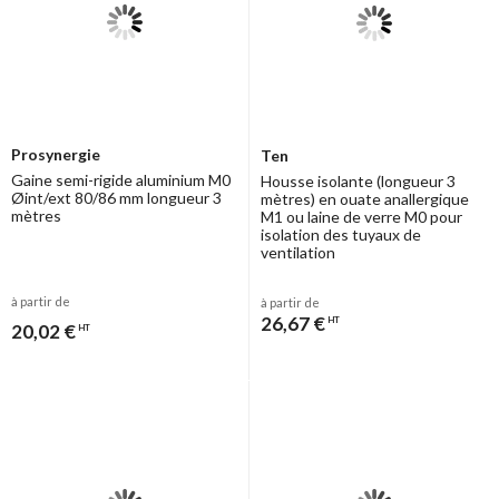
Prosynergie
Ten
Gaine semi-rigide aluminium M0
Housse isolante (longueur 3
Øint/ext 80/86 mm longueur 3
mètres) en ouate anallergique
mètres
M1 ou laine de verre M0 pour
isolation des tuyaux de
ventilation
à partir de
à partir de
26,67 €
HT
20,02 €
HT