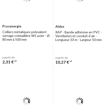
Prosynergie
Aldes
Colliers métaliques polyvalent
RAP - Bande adhésive en PVC -
serrage crémaillère W1 acier - Ø
Ventilation et conduit d´air -
80 mm à 500 mm
Longueur 33 m - Largeur 50 mm
à partir de
à partir de
2,31 €
10,27 €
HT
HT