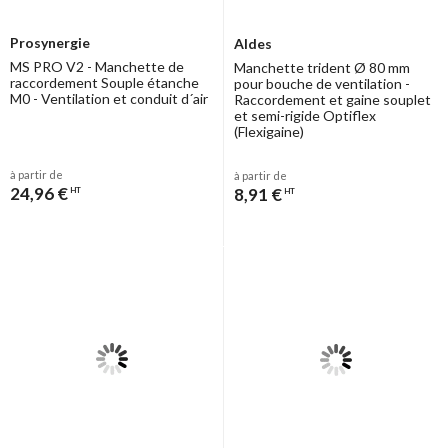
Prosynergie
Aldes
MS PRO V2 - Manchette de
Manchette trident Ø 80 mm
raccordement Souple étanche
pour bouche de ventilation -
M0 - Ventilation et conduit d´air
Raccordement et gaine souplet
et semi-rigide Optiflex
(Flexigaine)
à partir de
à partir de
24,96 €
8,91 €
HT
HT