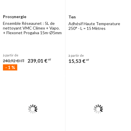
Prosynergie
Ten
Ensemble Réseaunet : 5L de
Adhésif Haute Temperature
nettoyant VMC Climex + Vapo.
250° - L = 15 Mètres
+ Flexonet Progalva 15m-Ø5mm
à partir de
à partir de
239,01 €
15,53 €
240,92 €
HT
HT
HT
-
1
%