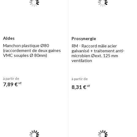
Aldes
Prosynergie
Manchon plastique Ø80
RM - Raccord mâle acier
(raccordement de deux gaines
galvanisé + traitement anti-
VMC souples Ø 80mm)
microbien Øext. 125 mm
ventilation
à partir de
à partir de
7,89 €
HT
8,31 €
HT