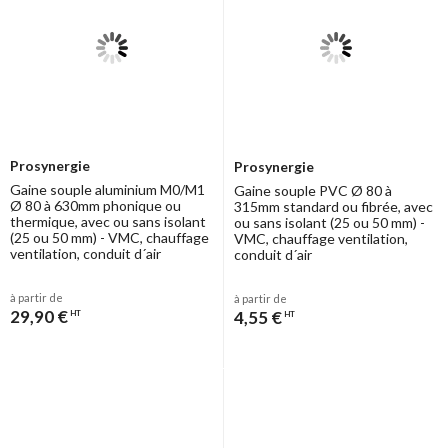
empêcher les chocs thermiques et la
condensation
(par exemple
une gaine d'extraction d'air traversant des combles non isolées).
Prosynergie
Prosynergie
Gaine souple aluminium M0/M1
Gaine souple PVC Ø 80 à
Ø 80 à 630mm phonique ou
315mm standard ou fibrée, avec
thermique, avec ou sans isolant
ou sans isolant (25 ou 50 mm) -
(25 ou 50 mm) - VMC, chauffage
VMC, chauffage ventilation,
ventilation, conduit d´air
conduit d´air
à partir de
à partir de
29,90 €
4,55 €
HT
HT