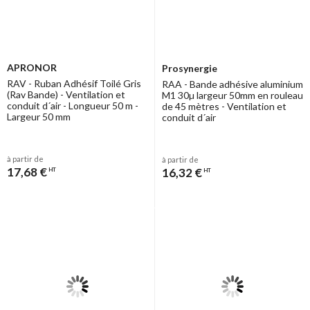
APRONOR
Prosynergie
RAV - Ruban Adhésif Toilé Gris
RAA - Bande adhésive aluminium
(Rav Bande) - Ventilation et
M1 30µ largeur 50mm en rouleau
conduit d´air - Longueur 50 m -
de 45 mètres - Ventilation et
Largeur 50 mm
conduit d´air
à partir de
à partir de
17,68 €
16,32 €
HT
HT