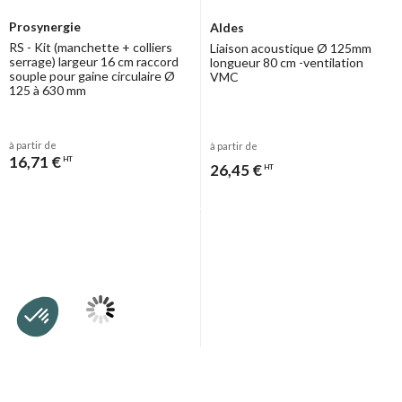
Prosynergie
Aldes
RS - Kit (manchette + colliers
Liaison acoustique Ø 125mm
serrage) largeur 16 cm raccord
longueur 80 cm -ventilation
souple pour gaine circulaire Ø
VMC
125 à 630 mm
à partir de
à partir de
16,71 €
HT
26,45 €
HT