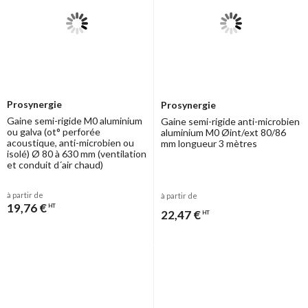
Prosynergie
Prosynergie
Gaine semi-rigide M0 aluminium
Gaine semi-rigide anti-microbien
ou galva (ot° perforée
aluminium M0 Øint/ext 80/86
acoustique, anti-microbien ou
mm longueur 3 mètres
isolé) Ø 80 à 630 mm (ventilation
et conduit d´air chaud)
à partir de
à partir de
19,76 €
HT
22,47 €
HT