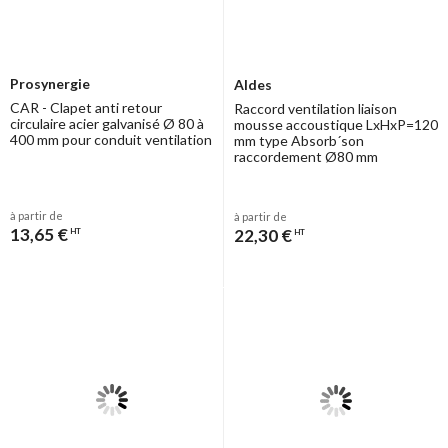
Prosynergie
Aldes
CAR - Clapet anti retour
Raccord ventilation liaison
circulaire acier galvanisé Ø 80 à
mousse accoustique LxHxP=120
400 mm pour conduit ventilation
mm type Absorb´son
raccordement Ø80 mm
à partir de
à partir de
13,65 €
22,30 €
HT
HT