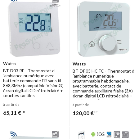
Watts
Watts
BT-D03 RF - Thermostat d
BT-DP03 HC FC - Thermostat d
´ambiance numérique avec
´ambiance numérique
batterie commande FR sans fil
programmable hebdomadaire,
868,3Mhz (compatible Vision®)
avec batterie, contact de
écran digital LCD rétroéclairé +
commande auxilliaire filaire (3A)
touches tactiles
écran digital LCD rétroéclairé +
touches tactiles
à partir de
à partir de
65,11 €
120,00 €
HT
HT