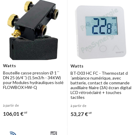
Watts
Watts
Bouteille casse pression Ø 1´´
BT-D03 HC FC - Thermostat d
DN 25 (6/4´´) (1.5m3/h - 34KW)
´ambiance numérique, avec
pour Modules hydrauliques isolé
batterie, contact de commande
FLOWBOX HW-Q
auxilliaire filaire (3A) écran digital
LCD rétroéclairé + touches
tactiles
à partir de
à partir de
106,01 €
53,27 €
HT
HT