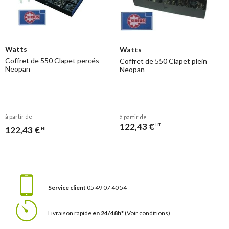
Watts
Watts
Coffret de 550 Clapet percés
Coffret de 550 Clapet plein
Neopan
Neopan
à partir de
à partir de
122,43 €
HT
122,43 €
HT
Service client
05 49 07 40 54
Livraison rapide
en 24/48h*
(Voir conditions)