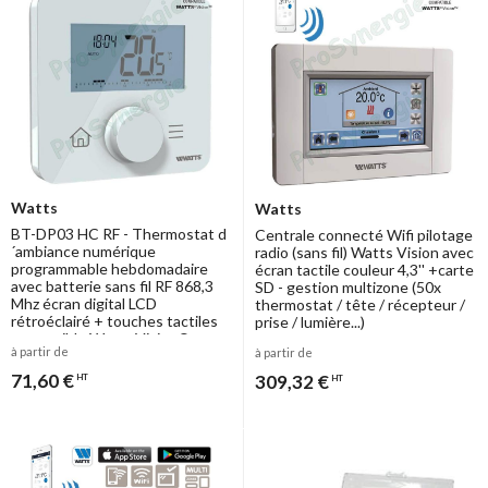
Watts
Watts
BT-DP03 HC RF - Thermostat d
Centrale connecté Wifi pilotage
´ambiance numérique
radio (sans fil) Watts Vision avec
programmable hebdomadaire
écran tactile couleur 4,3'' +carte
avec batterie sans fil RF 868,3
SD - gestion multizone (50x
Mhz écran digital LCD
thermostat / tête / récepteur /
rétroéclairé + touches tactiles
prise / lumière...)
compatible Watts Vision®
à partir de
à partir de
71,60 €
309,32 €
HT
HT