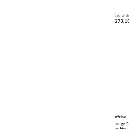
à partir d
273,1
Afriso
Jauge P
ou Fioul