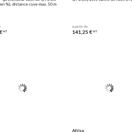
en %), distance cuve max. 50 m
e
à partir de
€
141,25 €
HT
HT
Afriso