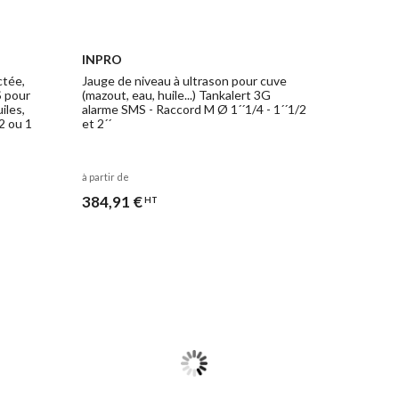
INPRO
tée,
Jauge de niveau à ultrason pour cuve
S pour
(mazout, eau, huile...) Tankalert 3G
iles,
alarme SMS - Raccord M Ø 1´´1/4 - 1´´1/2
/2 ou 1
et 2´´
à partir de
384,91 €
HT