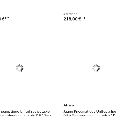
e
à partir de
0 €
218,00 €
HT
HT
Afriso
neumatique Unitel Eau potable
Jauge Pneumatique Unitop à fiou
 - (profondeur cuve de 0,9 à 3m -
0,9 à 3m) avec vanne de mise à l´a