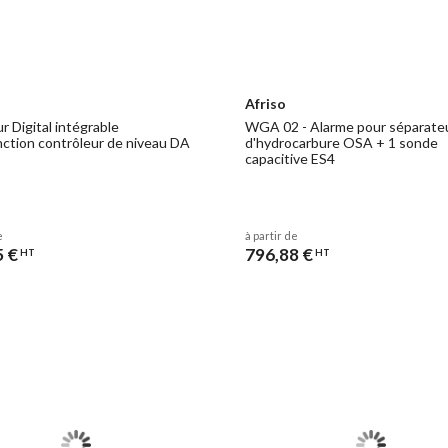
Afriso
r Digital intégrable
WGA 02 - Alarme pour séparate
nction contrôleur de niveau DA
d'hydrocarbure OSA + 1 sonde
capacitive ES4
e
à partir de
5 €
796,88 €
HT
HT