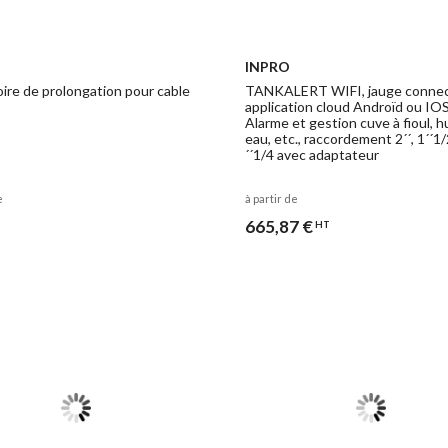
INPRO
ire de prolongation pour cable
TANKALERT WIFI, jauge connec
application cloud Androïd ou IO
Alarme et gestion cuve à fioul, hu
eau, etc., raccordement 2´´, 1´´1
´´1/4 avec adaptateur
e
à partir de
665,87 €
HT