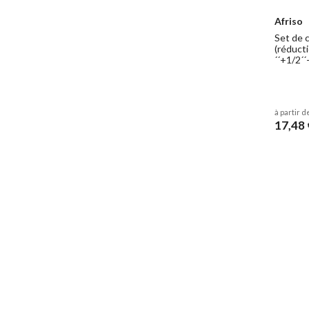
Afriso
Set de 
(réducti
´´+1/2´
à partir d
17,48 