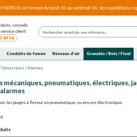
SYNERGIE est fermée du lundi 10 au vendredi 14 ; les expéditions rep
devis, conseils
service client
7 40 54
Conduits de fumée
Réseaux d'air
Granulés / Bois / Fioul
 / Détecteurs / Alarmes
s mécaniques, pneumatiques, électriques, j
 alarmes
ec les jauges à floteur où pneumatique, ou encore électronique.
te
duits