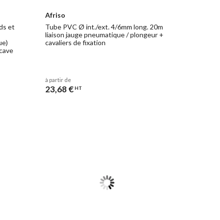
Afriso
ds et
Tube PVC Ø int./ext. 4/6mm long. 20m
liaison jauge pneumatique / plongeur +
ue)
cavaliers de fixation
 cave
à partir de
23,68 €
HT