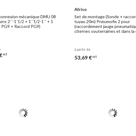
Afriso
connexion mécanique DMU 08
Set de montage (Sonde + raccor
ons 2´´-1´1/2 + 1´´1/2-1´´ + 1
tuyau 20m) Pneumofix 2 pour
´- PG9 + Raccord PG9)
(raccordement jauge pneumatiq
citernes souterraines et dans la
e
à partir de
€
HT
53,69 €
HT