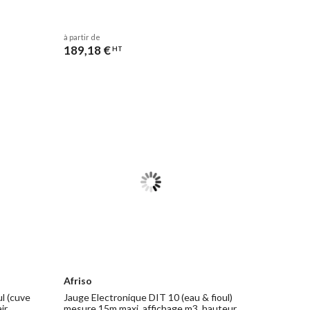
à partir de
189,18 €
HT
Afriso
l (cuve
Jauge Electronique DIT 10 (eau & fioul)
ir
mesure 15m maxi. affichage m3, hauteur,