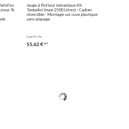
VarioFox
Jauge à flotteur mécanique Kit
auteur, %
Tankpilot (maxi 2500 Litres) - Cadran
réversible - Montage sur cuve plastique
nde
sans piquage
à partir de
55,62 €
HT