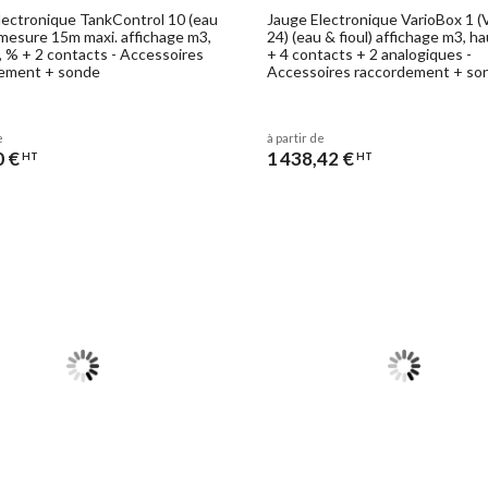
lectronique TankControl 10 (eau
Jauge Electronique VarioBox 1 (
) mesure 15m maxi. affichage m3,
24) (eau & fioul) affichage m3, h
, % + 2 contacts - Accessoires
+ 4 contacts + 2 analogiques -
ement + sonde
Accessoires raccordement + so
e
à partir de
0 €
1 438,42 €
HT
HT