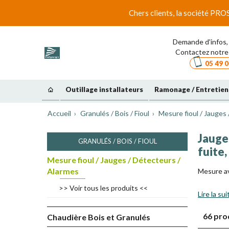
Chers clients, la société PRO
Demande d'infos, 
Contactez notre 
05 49 0
Outillage installateurs
Ramonage / Entretien
Accueil
Granulés / Bois / Fioul
Mesure fioul / Jauges
Jauge
GRANULÉS / BOIS / FIOUL
fuite,
Mesure fioul / Jauges / Détecteurs /
Alarmes
Mesure av
>> Voir tous les produits <<
Lire la sui
66 pro
Chaudière Bois et Granulés