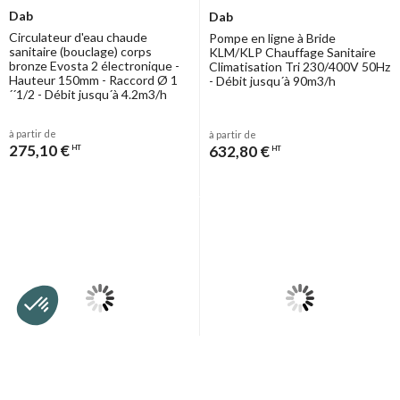
Dab
Dab
Circulateur d'eau chaude
Pompe en ligne à Bride
sanitaire (bouclage) corps
KLM/KLP Chauffage Sanitaire
bronze Evosta 2 électronique -
Climatisation Tri 230/400V 50Hz
Hauteur 150mm - Raccord Ø 1
- Débit jusqu´à 90m3/h
´´1/2 - Débit jusqu´à 4.2m3/h
à partir de
à partir de
275,10 €
632,80 €
HT
HT