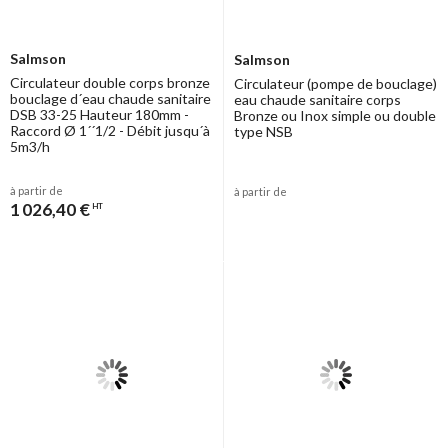
Salmson
Salmson
Circulateur double corps bronze
Circulateur (pompe de bouclage)
bouclage d´eau chaude sanitaire
eau chaude sanitaire corps
DSB 33-25 Hauteur 180mm -
Bronze ou Inox simple ou double
Raccord Ø 1´´1/2 - Débit jusqu´à
type NSB
5m3/h
à partir de
à partir de
1 026,40 €
HT