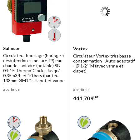
Salmson
Vortex
Circulateur bouclage (horloge +
Circulateur Vortex très basse
désinfection + mesure T°) eau
consommation - Auto-adaptatif
chaude sanitaire (potable) SB
- Ø 1/2´´ M (avec vanne et
04-15 Thermo´Clock - Jusquà
clapet)
0.35m3/h et 10 bars (hauteur
138mm ØM1´´ - clapet et vanne
intégrés)
à partir de
à partir de
441,70 €
HT