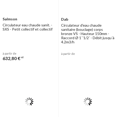
Salmson
Dab
Circulateur eau chaude sanit. -
Circulateur d'eau chaude
SXS - Petit collectif et collectif
sanitaire (bouclage) corps
bronze VS - Hauteur 150mm -
Raccord Ø 1´´1/2´ - Débit jusqu´à
4.2m3/h
à partir de
à partir de
632,80 €
HT