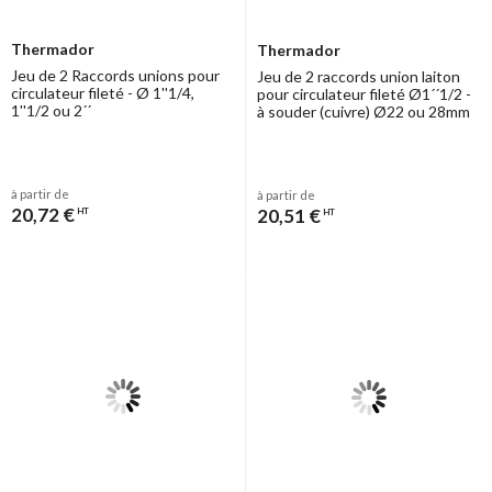
Thermador
Thermador
Jeu de 2 Raccords unions pour
Jeu de 2 raccords union laiton
circulateur fileté - Ø 1''1/4,
pour circulateur fileté Ø1´´1/2 -
1''1/2 ou 2´´
à souder (cuivre) Ø22 ou 28mm
à partir de
à partir de
20,72 €
20,51 €
HT
HT