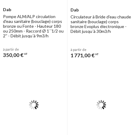
Dab
Dab
Pompe ALM/ALP circulation
Circulateur à Bride d'eau chaude
d'eau sanitaire (bouclage) corps
sanitaire (bouclage) corps
bronze ou Fonte - Hauteur 180
bronze Evoplus électronique -
ou 250mm - Raccord Ø 1´´1/2 ou
Débit jusqu´à 30m3/h
2'' - Débit jusqu´à 9m3/h
à partir de
à partir de
350,00 €
1 771,00 €
HT
HT