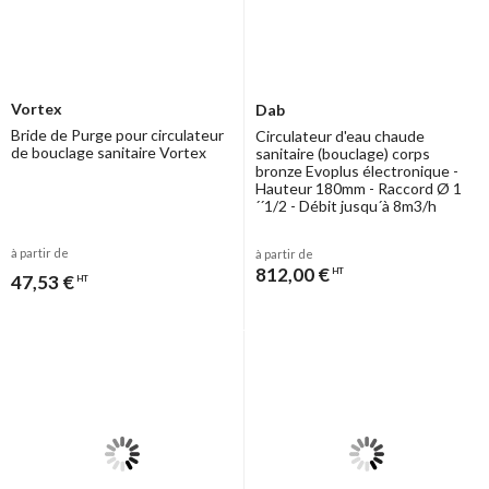
Vortex
Dab
Bride de Purge pour circulateur
Circulateur d'eau chaude
de bouclage sanitaire Vortex
sanitaire (bouclage) corps
bronze Evoplus électronique -
Hauteur 180mm - Raccord Ø 1
´´1/2 - Débit jusqu´à 8m3/h
à partir de
à partir de
812,00 €
HT
47,53 €
HT