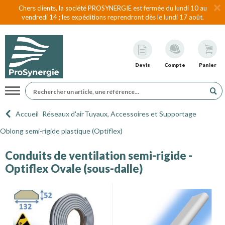
Chers clients, la société PROSYNERGIE est fermée du lundi 10 au
vendredi 14 ; les expéditions reprendront dès le lundi 17 août.
Devis
Compte
Panier
Navigation
Accueil
Réseaux d'air
Tuyaux, Accessoires et Supportage
Oblong semi-rigide plastique (Optiflex)
Conduits de ventilation semi-rigide -
Optiflex Ovale (sous-dalle)