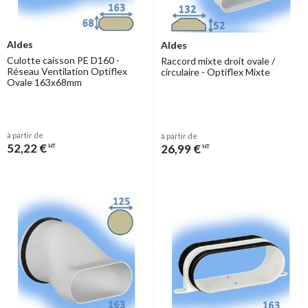
Aldes
Aldes
Culotte caisson PE D160 -
Raccord mixte droit ovale /
Réseau Ventilation Optiflex
circulaire - Optiflex Mixte
Ovale 163x68mm
à partir de
à partir de
52,22 €
26,99 €
HT
HT