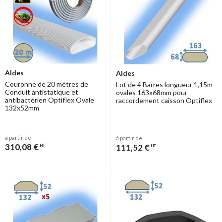
Aldes
Aldes
Couronne de 20 mètres de
Lot de 4 Barres longueur 1,15m
Conduit antistatique et
ovales 163x68mm pour
antibactérien Optiflex Ovale
raccordement caisson Optiflex
132x52mm
à partir de
à partir de
310,08 €
111,52 €
HT
HT