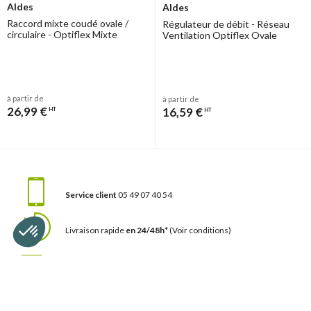
Aldes
Aldes
Raccord mixte coudé ovale /
Régulateur de débit - Réseau
circulaire - Optiflex Mixte
Ventilation Optiflex Ovale
à partir de
à partir de
26,99 €
16,59 €
HT
HT
Service client
05 49 07 40 54
Livraison rapide
en 24/48h*
(Voir conditions)
Livraison gratuite
dès 350€HT d'achat
(voir conditions)
Modalités de réception
et de retour