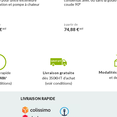
e pour unité extérieure
condensat avec ou sans la goulot
sation et pompe à chaleur
coude 90°
e
à partir de
€
74,88 €
HT
HT
Modalités
 rapide
Livraison gratuite
et d
48h*
dès 350€HT d'achat
ditions)
(voir conditions)
LIVRAISON RAPIDE