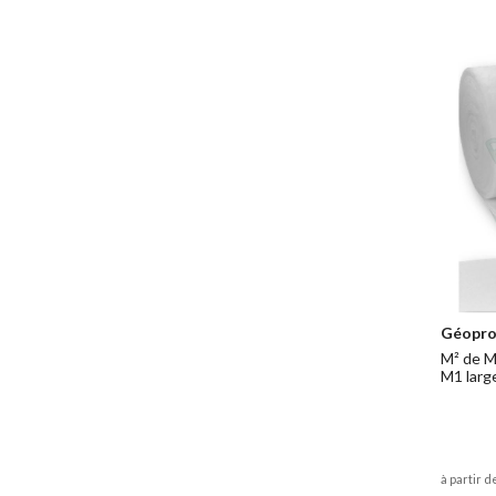
Géopr
M² de M
M1 larg
à partir d