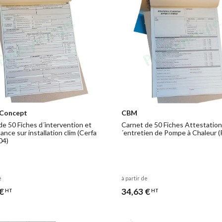
 Concept
CBM
de 50 Fiches d´intervention et
Carnet de 50 Fiches Attestation
nce sur installation clim (Cerfa
´entretien de Pompe à Chaleur 
04)
e
à partir de
€
34,63 €
HT
HT