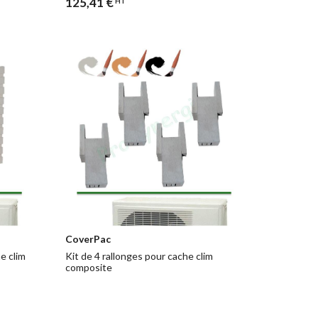
125,41 €
HT
CoverPac
e clim
Kit de 4 rallonges pour cache clim
composite