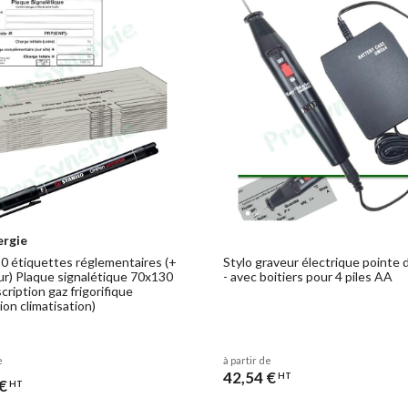
ergie
50 étiquettes réglementaires (+
Stylo graveur électrique pointe 
r) Plaque signalétique 70x130
- avec boitiers pour 4 piles AA
ription gaz frigorifique
tion climatisation)
e
à partir de
42,54 €
HT
€
HT