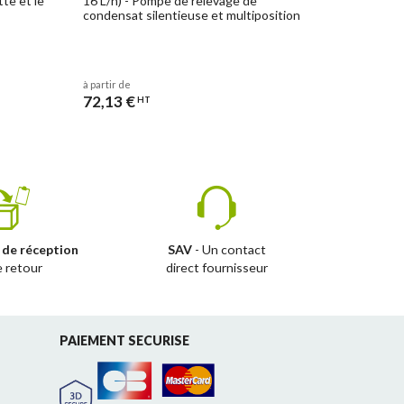
te et le
16 L/h) - Pompe de relevage de
condensat silentieuse et multiposition
à partir de
72,13 €
HT
 de réception
SAV
- Un contact
e retour
direct fournisseur
PAIEMENT SECURISE