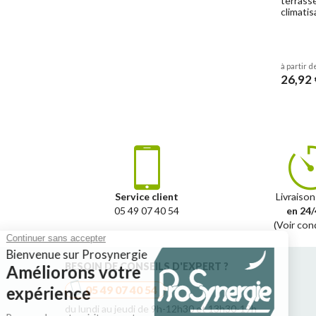
terrass
climati
à partir d
26,92 
Service client
Livraison
05 49 07 40 54
en 24/
(Voir con
BESOIN DE CONSEILS D'EXPERT ?
05 49 07 40 54
du lundi au jeudi de 9h-12h30 et 13h30-19h