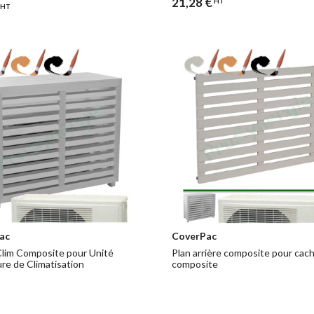
21,28 €
HT
HT
ac
CoverPac
lim Composite pour Unité
Plan arrière composite pour cach
ure de Climatisation
composite