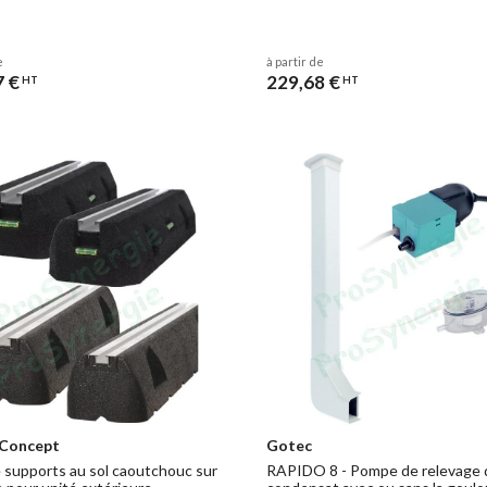
e
à partir de
7 €
229,68 €
HT
HT
 Concept
Gotec
e supports au sol caoutchouc sur
RAPIDO 8 - Pompe de relevage 