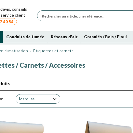
devis, conseils
service client
7 40 54
Conduits de fumée
Réseaux d'air
Granulés / Bois / Fioul
n climatisation
Etiquettes et carnets
ettes / Carnets / Accessoires
duits
ar
Marques