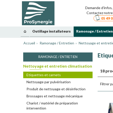
Demande d'infos, 
Contactez notre 
05 49 0
Outillage installateurs
Ramonage / Entretien
Accueil
Ramonage / Entretien
Nettoyage et entretie
Etiqu
RAMONAGE / ENTRETIEN
Nettoyage et entretien climatisation
18 pro
Etiquettes et carnets
Nettoyage par pulvérisation
Filtrer p
Produit de nettoyage et désinfection
Brossages et nettoyage mécanique
Chariot / matériel de préparation
intervention