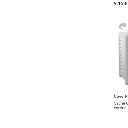
9,15 €
CoverP
Cache C
extérie