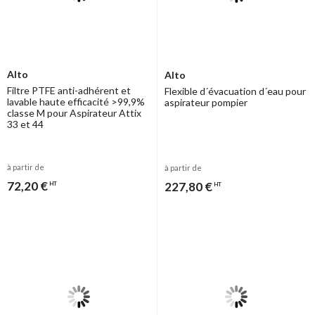
Alto
Alto
Filtre PTFE anti-adhérent et
Flexible d´évacuation d´eau pour
lavable haute efficacité >99,9%
aspirateur pompier
classe M pour Aspirateur Attix
33 et 44
à partir de
à partir de
72,20 €
227,80 €
HT
HT