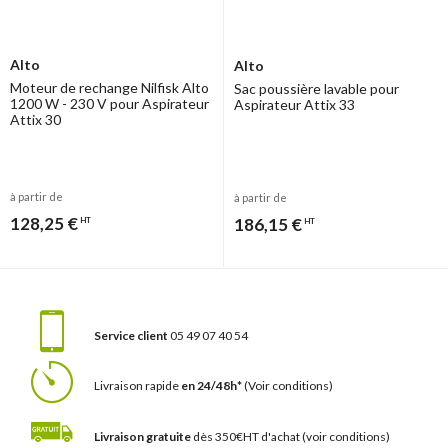
Alto
Alto
Moteur de rechange Nilfisk Alto
Sac poussière lavable pour
1200 W - 230 V pour Aspirateur
Aspirateur Attix 33
Attix 30
à partir de
à partir de
128,25 €
186,15 €
HT
HT
Service client
05 49 07 40 54
Livraison rapide
en 24/48h*
(Voir conditions)
Livraison gratuite
dès 350€HT d'achat
(voir conditions)