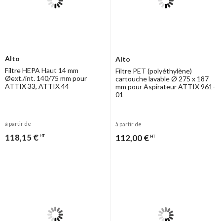
Alto
Alto
Filtre HEPA Haut 14 mm
Filtre PET (polyéthylène)
Øext./int. 140/75 mm pour
cartouche lavable Ø 275 x 187
ATTIX 33, ATTIX 44
mm pour Aspirateur ATTIX 961-
01
à partir de
à partir de
118,15 €
112,00 €
HT
HT