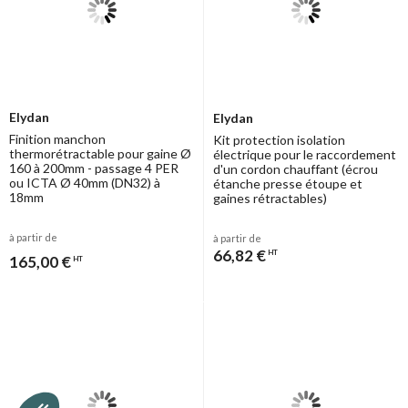
Elydan
Elydan
Finition manchon
Kit protection isolation
thermorétractable pour gaine Ø
électrique pour le raccordement
160 à 200mm - passage 4 PER
d'un cordon chauffant (écrou
ou ICTA Ø 40mm (DN32) à
étanche presse étoupe et
18mm
gaines rétractables)
à partir de
à partir de
66,82 €
HT
165,00 €
HT