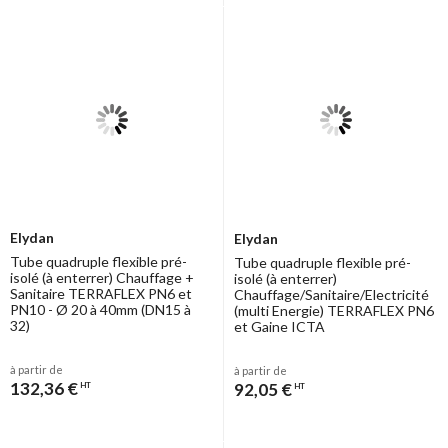
temps, et son élasticité permanente maximisant et maintenant
l'épaisseur des couches d'isolant, même après plusieurs cintrages.
Carractéristiques de la gaine extérieure :
La gaine extérieure en PE-HD à double paroi ondulée protège le
système de canalisations pré-isolées des chocs et des infiltrations
d'eau et ceci en conservant au système une flexibilité maximale.
Elydan
Elydan
Tube quadruple flexible pré-
Tube quadruple flexible pré-
isolé (à enterrer) Chauffage +
isolé (à enterrer)
Sanitaire TERRAFLEX PN6 et
Chauffage/Sanitaire/Electricité
PN10 - Ø 20 à 40mm (DN15 à
(multi Energie) TERRAFLEX PN6
32)
et Gaine ICTA
à partir de
à partir de
132,36 €
92,05 €
HT
HT