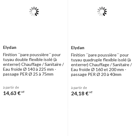
Elydan
Elydan
Finition ´´pare poussière´´ pour
Finition ´´pare poussière´´ pour
tuyau double flexible isolé (à
tuyau quadruple flexible isolé (à
enterrer) Chauffage / Sanitaire /
enterrer) Chauffage / Sanitaire /
Eau froide Ø 140 à 225 mm -
Eau froide Ø 160 et 200 mm -
passage PER Ø 25 à 75mm
passage PER Ø 20 à 40mm
à partir de
à partir de
14,63 €
24,18 €
HT
HT