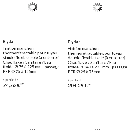
Elydan
Elydan
Finition manchon
Finition manchon
thermorétractable pour tuyau
thermorétractable pour tuyau
simple flexible isolé (à enterrer)
double flexible isolé (à enterrer)
Chauffage / Sanitaire / Eau
Chauffage / Sanitaire / Eau
froide Ø 75 à 225 mm - passage
froide Ø 140 à 225 mm - passage
PER Ø 25 à 125mm
PER Ø 25 à 75mm
à partir de
à partir de
74,76 €
204,29 €
HT
HT