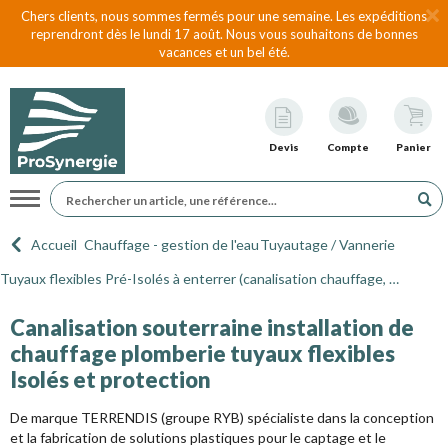
Chers clients, nous sommes fermés pour une semaine. Les expéditions
reprendront dès le lundi 17 août. Nous vous souhaitons de bonnes
vacances et un bel été.
Devis
Compte
Panier
Navigation
Accueil
Chauffage - gestion de l'eau
Tuyautage / Vannerie
Tuyaux flexibles Pré-Isolés à enterrer (canalisation chauffage, eau chaude ou froide)
Canalisation souterraine installation de
chauffage plomberie tuyaux flexibles
Isolés et protection
De marque TERRENDIS (groupe RYB) spécialiste dans la conception
et la fabrication de solutions plastiques pour le captage et le