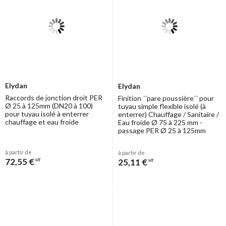
Elydan
Elydan
Raccords de jonction droit PER
Finition ´´pare poussière´´ pour
Ø 25 à 125mm (DN20 à 100)
tuyau simple flexible isolé (à
pour tuyau isolé à enterrer
enterrer) Chauffage / Sanitaire /
chauffage et eau froide
Eau froide Ø 75 à 225 mm -
passage PER Ø 25 à 125mm
à partir de
à partir de
72,55 €
25,11 €
HT
HT