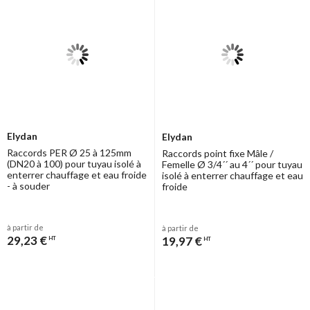
Elydan
Elydan
Raccords PER Ø 25 à 125mm
Raccords point fixe Mâle /
(DN20 à 100) pour tuyau isolé à
Femelle Ø 3/4´´ au 4´´ pour tuyau
enterrer chauffage et eau froide
isolé à enterrer chauffage et eau
- à souder
froide
à partir de
à partir de
29,23 €
19,97 €
HT
HT